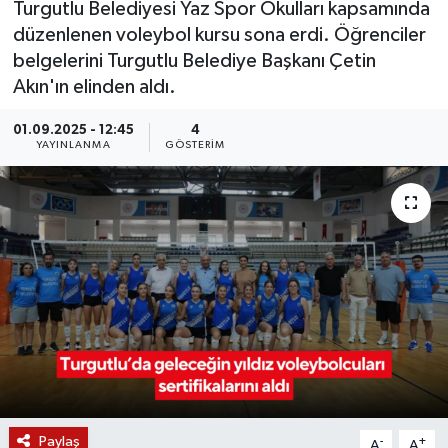
Turgutlu Belediyesi Yaz Spor Okulları kapsamında
düzenlenen voleybol kursu sona erdi. Öğrenciler
KÜLTÜR SANAT
SARIGÖL
KÖPRÜBAŞI
EKONOMİ
belgelerini Turgutlu Belediye Başkanı Çetin
Akın'ın elinden aldı.
YAŞAM
SARUHANLI
KULA
EĞİTİM
01.09.2025 - 12:45
4
LIFE
SELENDİ
SALİHLİ
KÜLTÜR SANAT
YAYINLANMA
GÖSTERIM
KIRKAĞAÇ
SARIGÖL
SPOR
DEMİRCİ
SARUHANLI
YAŞAM
GÖLMARMARA
ŞEHZADELER
LIFE
GÖRDES
SELENDİ
BİLİM VE TEKNOLOJİ
KÖPRÜBAŞI
SOMA
YAZARLAR
Paylaş
SOMA
TURGUTLU
MANİSA'NIN YÖRESEL LEZZETLERİ
-
+
A
A