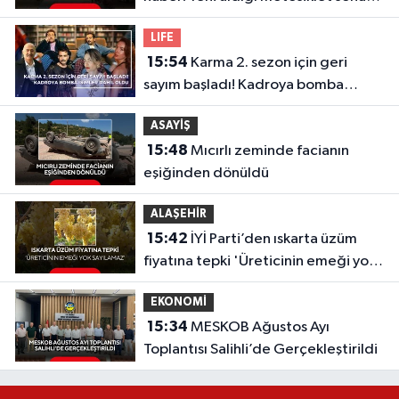
oldu
LIFE
15:54
Karma 2. sezon için geri
sayım başladı! Kadroya bomba
isimler dahil oldu
ASAYİŞ
15:48
Mıcırlı zeminde facianın
eşiğinden dönüldü
ALAŞEHİR
15:42
İYİ Parti’den ıskarta üzüm
fiyatına tepki 'Üreticinin emeği yok
sayılamaz'
EKONOMİ
15:34
MESKOB Ağustos Ayı
Toplantısı Salihli’de Gerçekleştirildi