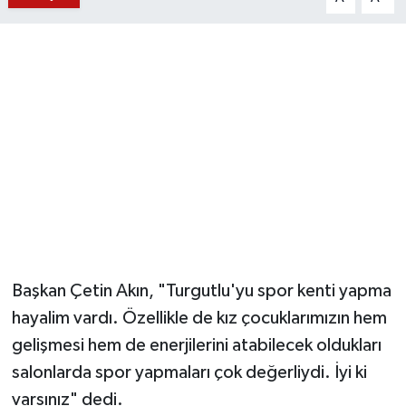
YUNUSEMRE
MANİSA'YI KEŞFET
TÜRKİYE'DE TREND HABERLER
ÖZEL HABER
Başkan Çetin Akın, "Turgutlu'yu spor kenti yapma
hayalim vardı. Özellikle de kız çocuklarımızın hem
gelişmesi hem de enerjilerini atabilecek oldukları
salonlarda spor yapmaları çok değerliydi. İyi ki
varsınız" dedi.