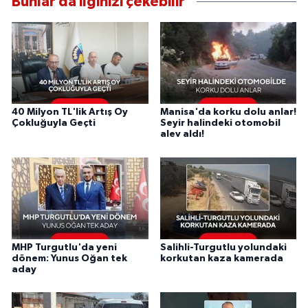
Bunlar da ilginizi çekebilir
40 Milyon TL'lik Artış Oy
Manisa'da korku dolu anlar!
Çokluğuyla Geçti
Seyir halindeki otomobil
alev aldı!
MHP Turgutlu'da yeni
Salihli-Turgutlu yolundaki
dönem: Yunus Oğan tek
korkutan kaza kamerada
aday