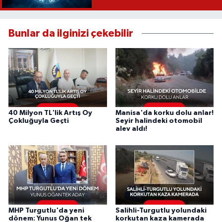
Bunlar da ilginizi çekebilir
40 Milyon TL'lik Artış Oy
Manisa'da korku dolu anlar!
Çokluğuyla Geçti
Seyir halindeki otomobil
alev aldı!
MHP Turgutlu'da yeni
Salihli-Turgutlu yolundaki
dönem: Yunus Oğan tek
korkutan kaza kamerada