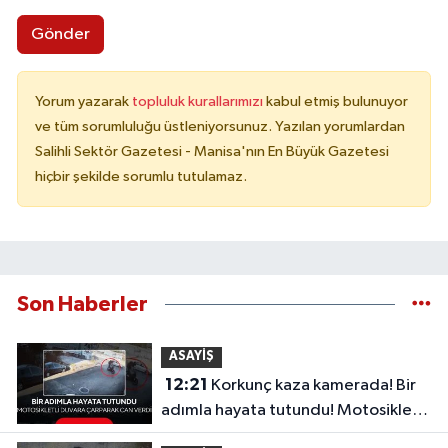
Gönder
Yorum yazarak
topluluk kurallarımızı
kabul etmiş bulunuyor
ve tüm sorumluluğu üstleniyorsunuz. Yazılan yorumlardan
Salihli Sektör Gazetesi - Manisa'nın En Büyük Gazetesi
hiçbir şekilde sorumlu tutulamaz.
Son Haberler
ASAYİŞ
12:21
Korkunç kaza kamerada! Bir
adımla hayata tutundu! Motosikletli
duvara çarparak can verdi