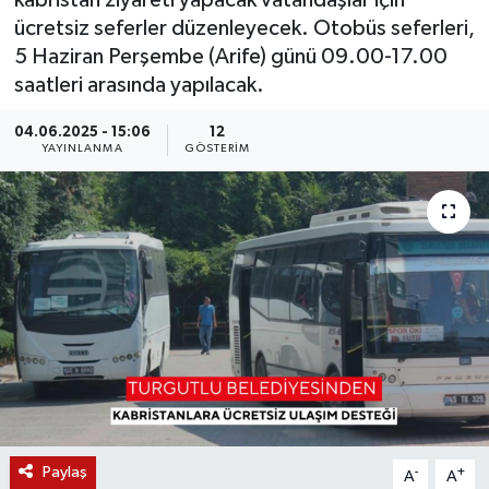
kabristan ziyareti yapacak vatandaşlar için
ücretsiz seferler düzenleyecek. Otobüs seferleri,
KÜLTÜR SANAT
SARIGÖL
KÖPRÜBAŞI
EKONOMİ
5 Haziran Perşembe (Arife) günü 09.00-17.00
saatleri arasında yapılacak.
YAŞAM
SARUHANLI
KULA
EĞİTİM
04.06.2025 - 15:06
12
LIFE
SELENDİ
SALİHLİ
KÜLTÜR SANAT
YAYINLANMA
GÖSTERIM
KIRKAĞAÇ
SARIGÖL
SPOR
DEMİRCİ
SARUHANLI
YAŞAM
GÖLMARMARA
ŞEHZADELER
LIFE
GÖRDES
SELENDİ
BİLİM VE TEKNOLOJİ
KÖPRÜBAŞI
SOMA
YAZARLAR
Paylaş
-
+
A
A
SOMA
TURGUTLU
MANİSA'NIN YÖRESEL LEZZETLERİ