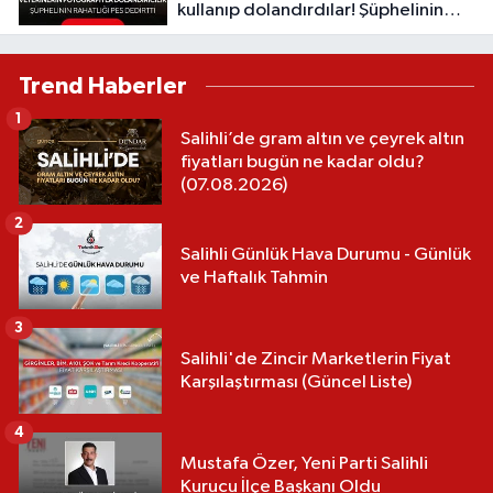
kullanıp dolandırdılar! Şüphelinin
sözleri “pes” dedirtti
Trend Haberler
1
Salihli’de gram altın ve çeyrek altın
fiyatları bugün ne kadar oldu?
(07.08.2026)
2
Salihli Günlük Hava Durumu - Günlük
ve Haftalık Tahmin
3
Salihli'de Zincir Marketlerin Fiyat
Karşılaştırması (Güncel Liste)
4
Mustafa Özer, Yeni Parti Salihli
Kurucu İlçe Başkanı Oldu