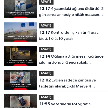
ASAYİŞ
12:17
4 yaşındaki oğlunu öldürdü, 3
gün sonra annesiyle nikâh masasına
oturdu!
ASAYİŞ
12:17
Kontrolden çıkan tır 4 aracı
biçti: 1 ölü, 10 yaralı
ASAYİŞ
12:14
Oğluna attığı mesajı görünce
çılgına döndü! Genci sokak
ortasında darbetti
ASAYİŞ
12:02
Evden sadece çantası ve
tabletini alarak çıktı! Merve 4
gündür kayıp
ASAYİŞ
11:55
Veterinerin fotoğrafını