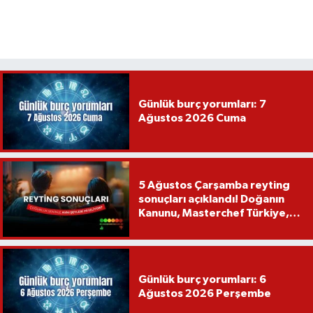
Günlük burç yorumları: 7
Ağustos 2026 Cuma
5 Ağustos Çarşamba reyting
sonuçları açıklandı! Doğanın
Kanunu, Masterchef Türkiye,
Var Mısın Yok Musun
Günlük burç yorumları: 6
Ağustos 2026 Perşembe