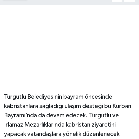
YUNUSEMRE
MANİSA'YI KEŞFET
TÜRKİYE'DE TREND HABERLER
ÖZEL HABER
Turgutlu Belediyesinin bayram öncesinde
kabristanlara sağladığı ulaşım desteği bu Kurban
Bayramı’nda da devam edecek. Turgutlu ve
Irlamaz Mezarlıklarında kabristan ziyaretini
yapacak vatandaşlara yönelik düzenlenecek