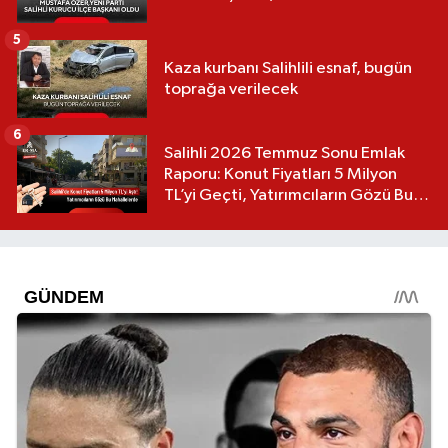
5
Kaza kurbanı Salihlili esnaf, bugün
toprağa verilecek
6
Salihli 2026 Temmuz Sonu Emlak
Raporu: Konut Fiyatları 5 Milyon
TL’yi Geçti, Yatırımcıların Gözü Bu
Mahallelerde