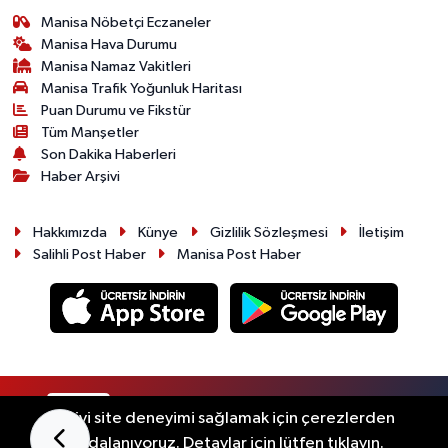
Manisa Nöbetçi Eczaneler
Manisa Hava Durumu
Manisa Namaz Vakitleri
Manisa Trafik Yoğunluk Haritası
Puan Durumu ve Fikstür
Tüm Manşetler
Son Dakika Haberleri
Haber Arşivi
Hakkımızda
Künye
Gizlilik Sözleşmesi
İletişim
Salihli Post Haber
Manisa Post Haber
RSS
Copyright © 2026. Her hakkı saklıdır.
En iyi site deneyimi sağlamak için çerezlerden
faydalanıyoruz. Detaylar için lütfen tıklayın.