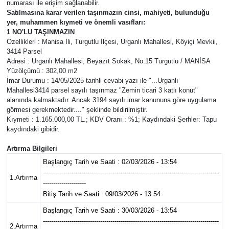
numarası ile erişim sağlanabilir.
Satılmasına karar verilen taşınmazın cinsi, mahiyeti, bulunduğu
KÜLTÜR SANAT
SARIGÖL
KÖPRÜBAŞI
EKONOMİ
yer, muhammen kıymeti ve önemli vasıfları:
1 NO'LU TAŞINMAZIN
Özellikleri : Manisa İli, Turgutlu İlçesi, Urganlı Mahallesi, Köyiçi Mevkii,
YAŞAM
SARUHANLI
KULA
EĞİTİM
3414 Parsel
Adresi : Urganlı Mahallesi, Beyazıt Sokak, No:15 Turgutlu / MANİSA
LIFE
SELENDİ
SALİHLİ
KÜLTÜR SANAT
Yüzölçümü : 302,00 m2
İmar Durumu : 14/05/2025 tarihli cevabi yazı ile "...Urganlı
Mahallesi3414 parsel sayılı taşınmaz "Zemin ticari 3 katlı konut"
KIRKAĞAÇ
SARIGÖL
SPOR
alanında kalmaktadır. Ancak 3194 sayılı imar kanununa göre uygulama
görmesi gerekmektedir...." şeklinde bildirilmiştir.
Kıymeti : 1.165.000,00 TL.; KDV Oranı : %1; Kaydındaki Şerhler: Tapu
DEMİRCİ
SARUHANLI
YAŞAM
kaydındaki gibidir.
GÖLMARMARA
ŞEHZADELER
LIFE
Artırma Bilgileri
Başlangıç Tarih ve Saati : 02/03/2026 - 13:54
--------------------------------------------------------------------------------------
GÖRDES
SELENDİ
BİLİM VE TEKNOLOJİ
1.Artırma
---------------------
Bitiş Tarih ve Saati : 09/03/2026 - 13:54
KÖPRÜBAŞI
SOMA
YAZARLAR
Başlangıç Tarih ve Saati : 30/03/2026 - 13:54
--------------------------------------------------------------------------------------
SOMA
TURGUTLU
MANİSA'NIN YÖRESEL LEZZETLERİ
2.Artırma