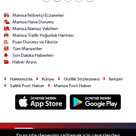
Manisa Nöbetçi Eczaneler
Manisa Hava Durumu
Manisa Namaz Vakitleri
Manisa Trafik Yoğunluk Haritası
Puan Durumu ve Fikstür
Tüm Manşetler
Son Dakika Haberleri
Haber Arşivi
Hakkımızda
Künye
Gizlilik Sözleşmesi
İletişim
Salihli Post Haber
Manisa Post Haber
RSS
Copyright © 2026. Her hakkı saklıdır.
En iyi site deneyimi sağlamak için çerezlerden