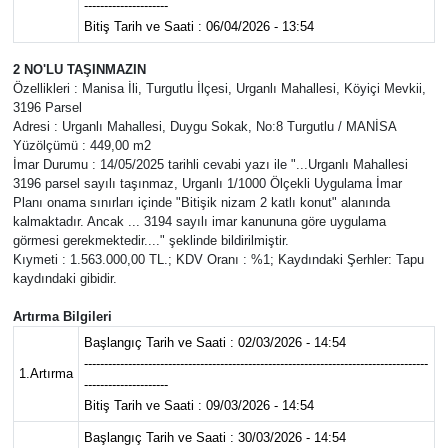
---------------------
Bitiş Tarih ve Saati : 06/04/2026 - 13:54
YUNUSEMRE
MANİSA'YI KEŞFET
2 NO'LU TAŞINMAZIN
Özellikleri : Manisa İli, Turgutlu İlçesi, Urganlı Mahallesi, Köyiçi Mevkii,
TÜRKİYE'DE TREND HABERLER
3196 Parsel
Adresi : Urganlı Mahallesi, Duygu Sokak, No:8 Turgutlu / MANİSA
Yüzölçümü : 449,00 m2
ÖZEL HABER
İmar Durumu : 14/05/2025 tarihli cevabi yazı ile "...Urganlı Mahallesi
3196 parsel sayılı taşınmaz, Urganlı 1/1000 Ölçekli Uygulama İmar
Planı onama sınırları içinde "Bitişik nizam 2 katlı konut" alanında
kalmaktadır. Ancak ... 3194 sayılı imar kanununa göre uygulama
görmesi gerekmektedir...." şeklinde bildirilmiştir.
Kıymeti : 1.563.000,00 TL.; KDV Oranı : %1; Kaydındaki Şerhler: Tapu
kaydındaki gibidir.
Artırma Bilgileri
Başlangıç Tarih ve Saati : 02/03/2026 - 14:54
--------------------------------------------------------------------------------------
1.Artırma
---------------------
Bitiş Tarih ve Saati : 09/03/2026 - 14:54
Başlangıç Tarih ve Saati : 30/03/2026 - 14:54