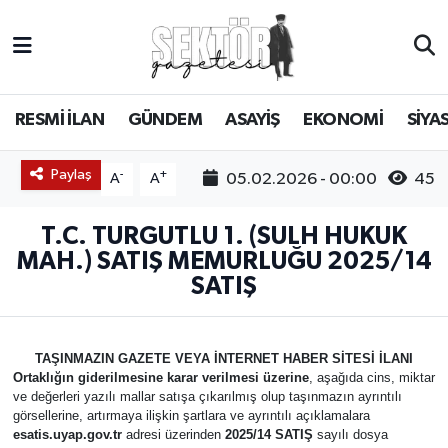
RESMİ İLAN
MANİSA
RESMİ İLAN
MANİSA
Manisa Nöbetçi Eczaneler
RESMİ İLAN
GÜNDEM
ASAYİŞ
EKONOMİ
SİYA
GÜNDEM
TURGUTLU
MANİSA İLÇELERİ
AHMETLİ
Manisa Hava Durumu
Paylaş
-
+
ASAYİŞ
AHMETLİ
AKHİSAR
ARAMIZDAN AYRILANLAR
Manisa Namaz Vakitleri
05.02.2026 - 00:00
45
A
A
EKONOMİ
AKHİSAR
ALAŞEHİR
BİR ZAMANLAR SALİHLİ
Manisa Trafik Yoğunluk Haritası
T.C. TURGUTLU 1. (SULH HUKUK
MAH.) SATIŞ MEMURLUĞU 2025/14
SİYASET
ALAŞEHİR
DEMİRCİ
SİZİN SESİNİZ
Süper Lig Puan Durumu ve Fikstür
SATIŞ
EĞİTİM
KULA
GÖLMARMARA
GÜNDEM
Tüm Manşetler
TAŞINMAZIN GAZETE VEYA İNTERNET HABER SİTESİ İLANI
Ortaklığın giderilmesine karar verilmesi üzerine
, aşağıda cins, miktar
SAĞLIK
YUNUSEMRE
GÖRDES
ASAYİŞ
Son Dakika Haberleri
ve değerleri yazılı mallar satışa çıkarılmış olup taşınmazın ayrıntılı
görsellerine, artırmaya ilişkin şartlara ve ayrıntılı açıklamalara
SPOR
ŞEHZADELER
KIRKAĞAÇ
SİYASET
Haber Arşivi
esatis.uyap.gov.tr
adresi üzerinden
2025/14 SATIŞ
sayılı dosya