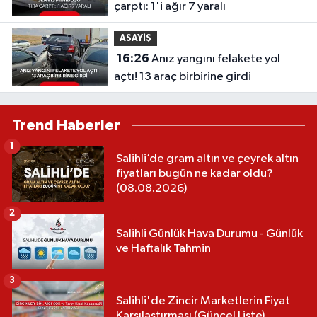
çarptı: 1'i ağır 7 yaralı
ASAYİŞ
16:26
Anız yangını felakete yol
açtı! 13 araç birbirine girdi
Trend Haberler
1
Salihli’de gram altın ve çeyrek altın
fiyatları bugün ne kadar oldu?
(08.08.2026)
2
Salihli Günlük Hava Durumu - Günlük
ve Haftalık Tahmin
3
Salihli'de Zincir Marketlerin Fiyat
Karşılaştırması (Güncel Liste)