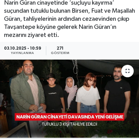
Narin Güran cinayetinde ‘suçluyu kayırma’
suçundan tutuklu bulunan Birsen, Fuat ve Maşallah
KÜLTÜR SANAT
SARIGÖL
KÖPRÜBAŞI
EKONOMİ
Güran, tahliyelerinin ardından cezaevinden çıkıp
Tavşantepe köyüne gelerek Narin Güran’ın
YAŞAM
SARUHANLI
KULA
EĞİTİM
mezarını ziyaret etti.
LIFE
SELENDİ
SALİHLİ
KÜLTÜR SANAT
03.10.2025 - 10:59
271
YAYINLANMA
GÖSTERIM
KIRKAĞAÇ
SARIGÖL
SPOR
DEMİRCİ
SARUHANLI
YAŞAM
GÖLMARMARA
ŞEHZADELER
LIFE
GÖRDES
SELENDİ
BİLİM VE TEKNOLOJİ
KÖPRÜBAŞI
SOMA
YAZARLAR
SOMA
TURGUTLU
MANİSA'NIN YÖRESEL LEZZETLERİ