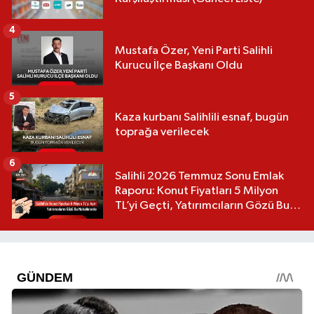
4
Mustafa Özer, Yeni Parti Salihli
Kurucu İlçe Başkanı Oldu
5
Kaza kurbanı Salihlili esnaf, bugün
toprağa verilecek
6
Salihli 2026 Temmuz Sonu Emlak
Raporu: Konut Fiyatları 5 Milyon
TL’yi Geçti, Yatırımcıların Gözü Bu
Mahallelerde