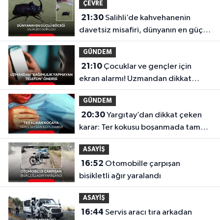
ÇEVRE
21:30
Salihli’de kahvehanenin
davetsiz misafiri, dünyanın en güçlü
böceği oldu
GÜNDEM
21:10
Çocuklar ve gençler için
ekran alarmı! Uzmandan dikkat
çeken telefon önerisi
GÜNDEM
20:30
Yargıtay’dan dikkat çeken
karar: Ter kokusu boşanmada tam
kusur sayıldı!
ASAYİŞ
16:52
Otomobille çarpışan
bisikletli ağır yaralandı
ASAYİŞ
16:44
Servis aracı tıra arkadan