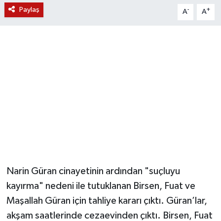
Paylaş
-
+
A
A
YUNUSEMRE
MANİSA'YI KEŞFET
TÜRKİYE'DE TREND HABERLER
ÖZEL HABER
Narin Güran cinayetinin ardından "suçluyu
kayırma" nedeni ile tutuklanan Birsen, Fuat ve
Maşallah Güran için tahliye kararı çıktı. Güran’lar,
akşam saatlerinde cezaevinden çıktı. Birsen, Fuat