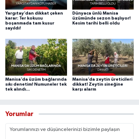
Yargıtay’dan dikkat çeken
Dünyaca ünlü Manisa
karar: Ter kokusu
üzümünde sezon başlıyor!
boşanmada tam kusur
Kesim tarihi belli oldu
sayıldı!
Manisa’da üzüm bağlarında
Manisa’da zeytin üreticileri
sıkı denetim! Numuneler tek
dikkat! Zeytin sineğine
tek alındı...
karşı alarm
Yorumlar