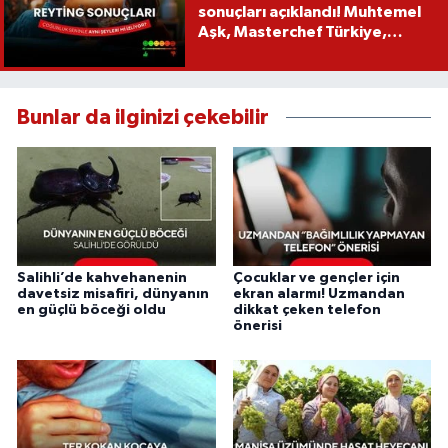
sonuçları açıklandı! Muhtemel
Aşk, Masterchef Türkiye,
Recep İvedik
Bunlar da ilginizi çekebilir
Salihli’de kahvehanenin
Çocuklar ve gençler için
davetsiz misafiri, dünyanın
ekran alarmı! Uzmandan
en güçlü böceği oldu
dikkat çeken telefon
önerisi