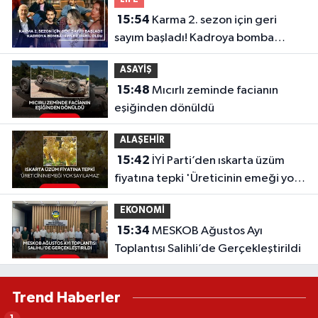
15:54
Karma 2. sezon için geri
sayım başladı! Kadroya bomba
isimler dahil oldu
ASAYİŞ
15:48
Mıcırlı zeminde facianın
eşiğinden dönüldü
ALAŞEHİR
15:42
İYİ Parti’den ıskarta üzüm
fiyatına tepki 'Üreticinin emeği yok
sayılamaz'
EKONOMİ
15:34
MESKOB Ağustos Ayı
Toplantısı Salihli’de Gerçekleştirildi
Trend Haberler