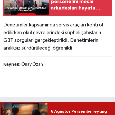
personelini mesai
arkadaşları hayata
döndürdü!
Denetimler kapsamında servis araçları kontrol
edilirken okul çevrelerindeki şüpheli şahısların
GBT sorguları gerçekleştirildi. Denetimlerin
aralıksız sürdürüleceği öğrenildi.
Kaynak:
Onay Ozan
6 Ağustos Perşembe reyting