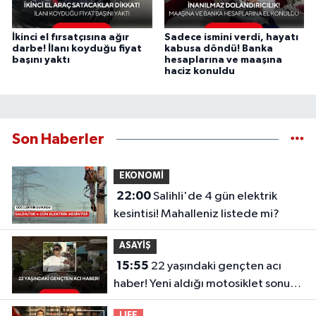
İkinci el fırsatçısına ağır
Sadece ismini verdi, hayatı
darbe! İlanı koyduğu fiyat
kabusa döndü! Banka
başını yaktı
hesaplarına ve maaşına
haciz konuldu
Son Haberler
EKONOMİ
22:00
Salihli'de 4 gün elektrik
kesintisi! Mahalleniz listede mi?
ASAYİŞ
15:55
22 yaşındaki gençten acı
haber! Yeni aldığı motosiklet sonu
oldu
LIFE