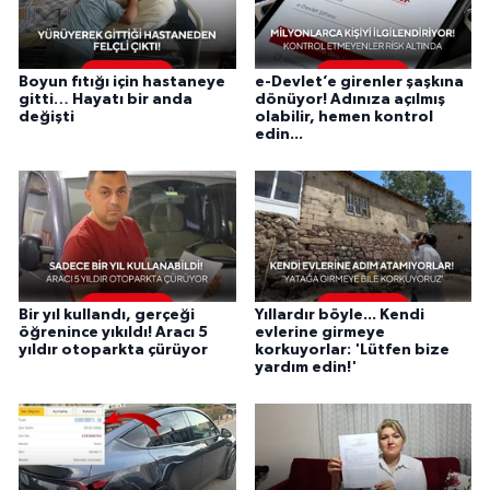
Boyun fıtığı için hastaneye
e-Devlet’e girenler şaşkına
gitti… Hayatı bir anda
dönüyor! Adınıza açılmış
değişti
olabilir, hemen kontrol
edin...
Bir yıl kullandı, gerçeği
Yıllardır böyle... Kendi
öğrenince yıkıldı! Aracı 5
evlerine girmeye
yıldır otoparkta çürüyor
korkuyorlar: 'Lütfen bize
yardım edin!'