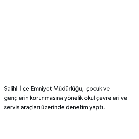
YUNUSEMRE
MANİSA'YI KEŞFET
TÜRKİYE'DE TREND HABERLER
ÖZEL HABER
Salihli İlçe Emniyet Müdürlüğü, çocuk ve
gençlerin korunmasına yönelik okul çevreleri ve
servis araçları üzerinde denetim yaptı.