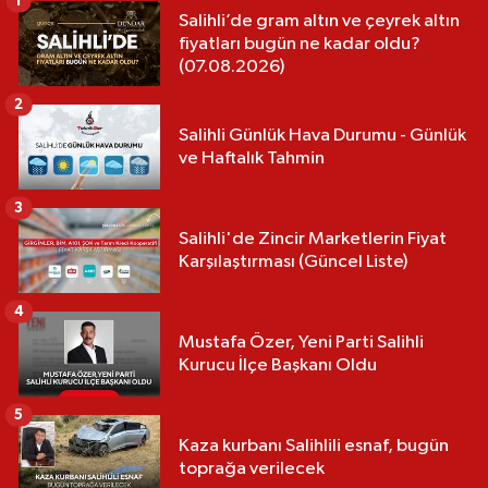
1
Salihli’de gram altın ve çeyrek altın
fiyatları bugün ne kadar oldu?
(07.08.2026)
2
Salihli Günlük Hava Durumu - Günlük
ve Haftalık Tahmin
3
Salihli'de Zincir Marketlerin Fiyat
Karşılaştırması (Güncel Liste)
4
Mustafa Özer, Yeni Parti Salihli
Kurucu İlçe Başkanı Oldu
5
Kaza kurbanı Salihlili esnaf, bugün
toprağa verilecek