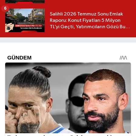
6
Salihli 2026 Temmuz Sonu Emlak
Raporu: Konut Fiyatları 5 Milyon
TL’yi Geçti, Yatırımcıların Gözü Bu
Mahallelerde