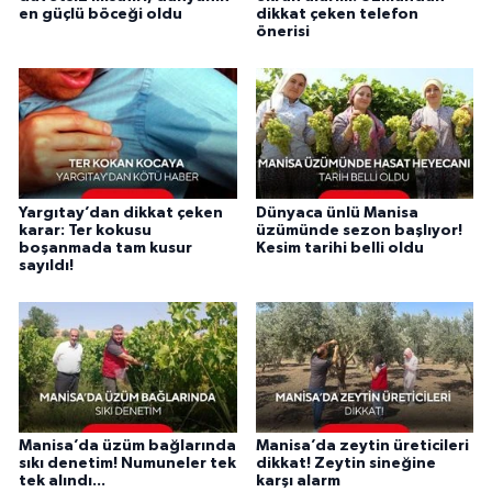
en güçlü böceği oldu
dikkat çeken telefon
önerisi
Yargıtay’dan dikkat çeken
Dünyaca ünlü Manisa
karar: Ter kokusu
üzümünde sezon başlıyor!
boşanmada tam kusur
Kesim tarihi belli oldu
sayıldı!
Manisa’da üzüm bağlarında
Manisa’da zeytin üreticileri
sıkı denetim! Numuneler tek
dikkat! Zeytin sineğine
tek alındı...
karşı alarm