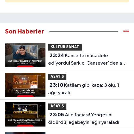
Son Haberler
KÜLTÜR SANAT
23:24
Kanserle mücadele
ediyordu! Şarkıcı Cansever'den acı
haber, hayatını kaybetti
ASAYİŞ
23:10
Katliam gibi kaza: 3 ölü, 1
ağır yaralı
ASAYİŞ
23:06
Aile faciası! Yengesini
öldürdü, ağabeyini ağır yaraladı