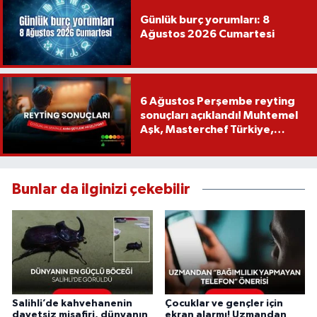
Günlük burç yorumları: 8
Ağustos 2026 Cumartesi
6 Ağustos Perşembe reyting
sonuçları açıklandı! Muhtemel
Aşk, Masterchef Türkiye,
Recep İvedik
Bunlar da ilginizi çekebilir
Salihli’de kahvehanenin
Çocuklar ve gençler için
davetsiz misafiri, dünyanın
ekran alarmı! Uzmandan