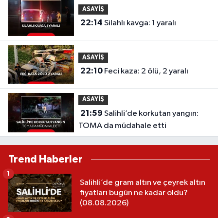
ASAYİŞ
22:14
Silahlı kavga: 1 yaralı
ASAYİŞ
22:10
Feci kaza: 2 ölü, 2 yaralı
ASAYİŞ
21:59
Salihli’de korkutan yangın:
TOMA da müdahale etti
Trend Haberler
1
Salihli’de gram altın ve çeyrek altın
fiyatları bugün ne kadar oldu?
(08.08.2026)