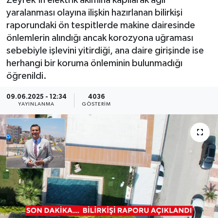
Zeyrek'in elektrik akımına kapılarak ağır
yaralanması olayına ilişkin hazırlanan bilirkişi
KÜLTÜR SANAT
SARIGÖL
KÖPRÜBAŞI
EKONOMİ
raporundaki ön tespitlerde makine dairesinde
önlemlerin alındığı ancak korozyona uğraması
YAŞAM
SARUHANLI
KULA
EĞİTİM
sebebiyle işlevini yitirdiği, ana daire girişinde ise
herhangi bir koruma önleminin bulunmadığı
LIFE
SELENDİ
SALİHLİ
KÜLTÜR SANAT
öğrenildi.
KIRKAĞAÇ
SARIGÖL
SPOR
09.06.2025 - 12:34
4036
YAYINLANMA
GÖSTERIM
DEMİRCİ
SARUHANLI
YAŞAM
GÖLMARMARA
ŞEHZADELER
LIFE
GÖRDES
SELENDİ
BİLİM VE TEKNOLOJİ
KÖPRÜBAŞI
SOMA
YAZARLAR
SOMA
TURGUTLU
MANİSA'NIN YÖRESEL LEZZETLERİ