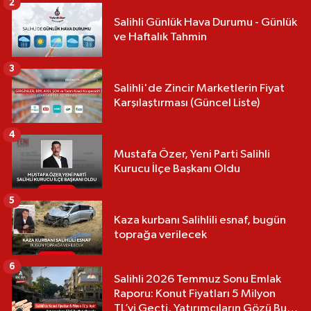
2
Salihli Günlük Hava Durumu - Günlük
ve Haftalık Tahmin
3
Salihli'de Zincir Marketlerin Fiyat
Karşılaştırması (Güncel Liste)
4
Mustafa Özer, Yeni Parti Salihli
Kurucu İlçe Başkanı Oldu
5
Kaza kurbanı Salihlili esnaf, bugün
toprağa verilecek
6
Salihli 2026 Temmuz Sonu Emlak
Raporu: Konut Fiyatları 5 Milyon
TL’yi Geçti, Yatırımcıların Gözü Bu