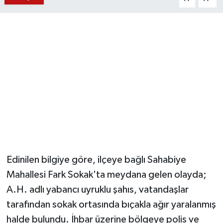
YUNUSEMRE
MANİSA'YI KEŞFET
TÜRKİYE'DE TREND HABERLER
ÖZEL HABER
Edinilen bilgiye göre, ilçeye bağlı Sahabiye
Mahallesi Fark Sokak'ta meydana gelen olayda;
A.H. adlı yabancı uyruklu şahıs, vatandaşlar
tarafından sokak ortasında bıçakla ağır yaralanmış
halde bulundu. İhbar üzerine bölgeye polis ve