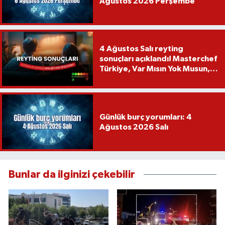
Ağustos 2026 Perşembe
4 Ağustos Salı reyting
sonuçları açıklandı! Masterchef
Türkiye, Var Mısın Yok Musun,
Köy Düğünü, Yükselme...
Günlük burç yorumları: 4
Ağustos 2026 Salı
Bunlar da ilginizi çekebilir