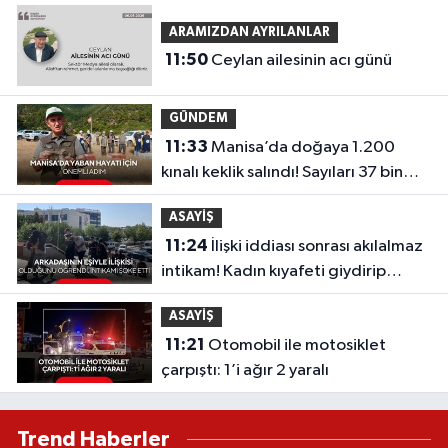
ARAMIZDAN AYRILANLAR
11:50
Ceylan ailesinin acı günü
GÜNDEM
11:33
Manisa’da doğaya 1.200
kınalı keklik salındı! Sayıları 37 bin
950’ye ulaştı
ASAYİŞ
11:24
İlişki iddiası sonrası akılalmaz
intikam! Kadın kıyafeti giydirip
kameraya aldılar, görüntüler sosyal
ASAYİŞ
medyada yayıldı...
11:21
Otomobil ile motosiklet
çarpıştı: 1’i ağır 2 yaralı
Trend Haberler