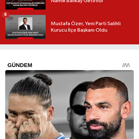
Namık Balıkay Getirildi
6
Mustafa Özer, Yeni Parti Salihli
Kurucu İlçe Başkanı Oldu