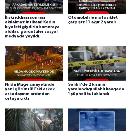
İlişki iddiası sonrası
Otomobil ile motosiklet
akılalmaz intikam! Kadın
çarpıştı: 1’i ağır 2 yaralı
kıyafeti giydirip kameraya
aldılar, görüntüler sosyal
medyada yayıldı...
Nilda Müge cinayetinde
Salihli'de 2 kişinin
yeni görüntü! Eski erkek
yaralandığı silahlı kavgada
arkadaşının ardından
1 şüpheli tutuklandı
ortaya çıktı