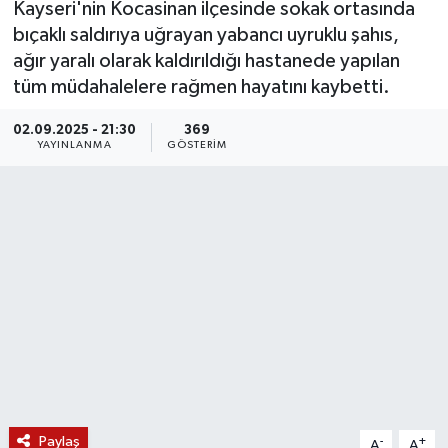
Kayseri'nin Kocasinan ilçesinde sokak ortasında
bıçaklı saldırıya uğrayan yabancı uyruklu şahıs,
KÜLTÜR SANAT
SARIGÖL
KÖPRÜBAŞI
EKONOMİ
ağır yaralı olarak kaldırıldığı hastanede yapılan
tüm müdahalelere rağmen hayatını kaybetti.
YAŞAM
SARUHANLI
KULA
EĞİTİM
02.09.2025 - 21:30
369
LIFE
SELENDİ
SALİHLİ
KÜLTÜR SANAT
YAYINLANMA
GÖSTERIM
KIRKAĞAÇ
SARIGÖL
SPOR
DEMİRCİ
SARUHANLI
YAŞAM
GÖLMARMARA
ŞEHZADELER
LIFE
GÖRDES
SELENDİ
BİLİM VE TEKNOLOJİ
KÖPRÜBAŞI
SOMA
YAZARLAR
Paylaş
SOMA
TURGUTLU
MANİSA'NIN YÖRESEL LEZZETLERİ
-
+
A
A