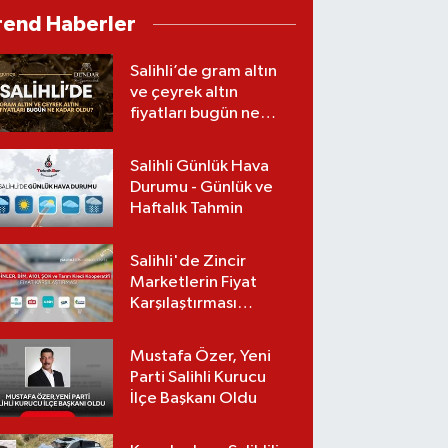
rend Haberler
Salihli’de gram altın
ve çeyrek altın
fiyatları bugün ne
kadar oldu?
(08.08.2026)
Salihli Günlük Hava
Durumu - Günlük ve
Haftalık Tahmin
Salihli'de Zincir
Marketlerin Fiyat
Karşılaştırması
(Güncel Liste)
Mustafa Özer, Yeni
Parti Salihli Kurucu
İlçe Başkanı Oldu