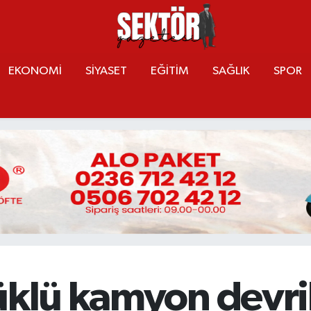
EKONOMİ
SİYASET
EĞİTİM
SAĞLIK
SPOR
üklü kamyon devri