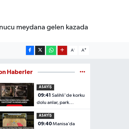
 sonucu meydana gelen kazada
-
+
A
A
on Haberler
ASAYİŞ
09:41
Salihli'de korku
dolu anlar, park
halindeki kamyonet
ASAYİŞ
kundaklandı!
09:40
Manisa’da