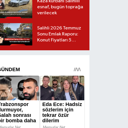
Kaza kurbanı Salihlili
esnaf, bugün toprağa
verilecek
Salihli 2026 Temmuz
Sonu Emlak Raporu:
Konut Fiyatları 5
Milyon TL’yi Geçti,
Yatırımcıların Gözü Bu
Mahallelerde