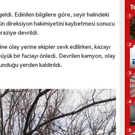
T
ldi. Edinilen bilgilere göre, seyir halindeki
1
ün direksiyon hakimiyetini kaybetmesi sonucu
raziye devrildi.
2
ne olay yerine ekipler sevk edilirken, kazayı
yük bir faciayı önledi. Devrilen kamyon, olay
lunduğu yerden kaldırıldı.
3
4
5