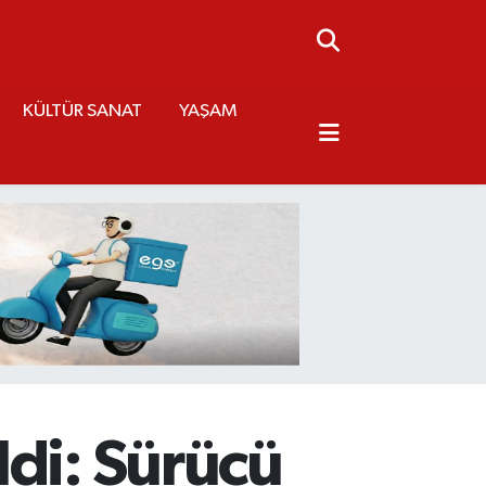
KÜLTÜR SANAT
YAŞAM
ldi: Sürücü