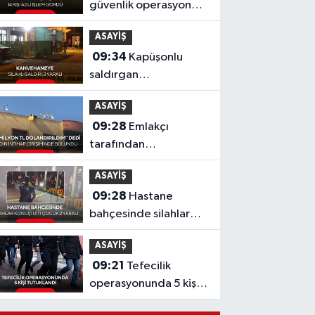
güvenlik operasyonu;
4 kişi tutuklandı, çok
ASAYİŞ
sayıda uyuşturucu ele
09:34
Kapüşonlu
geçirildi...
saldırgan
kahvehaneye girip
ASAYİŞ
kurşun yağdırdı!
09:28
Emlakçı
tarafından
dolandırıldığını öne
ASAYİŞ
sürdü! Kadın intihar
09:28
Hastane
girişiminde bulundu
bahçesinde silahlar
konuştu: 1’i çocuk 2
ASAYİŞ
yaralı
09:21
Tefecilik
operasyonunda 5 kişi
tutuklandı