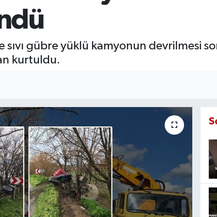
ndü
nde sıvı gübre yüklü kamyonun devrilmesi
an kurtuldu.
S