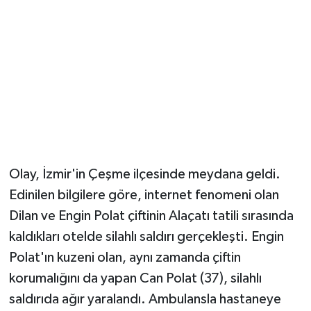
YUNUSEMRE
MANİSA'YI KEŞFET
TÜRKİYE'DE TREND HABERLER
ÖZEL HABER
Olay, İzmir'in Çeşme ilçesinde meydana geldi.
Edinilen bilgilere göre, internet fenomeni olan
Dilan ve Engin Polat çiftinin Alaçatı tatili sırasında
kaldıkları otelde silahlı saldırı gerçekleşti. Engin
Polat'ın kuzeni olan, aynı zamanda çiftin
korumalığını da yapan Can Polat (37), silahlı
saldırıda ağır yaralandı. Ambulansla hastaneye