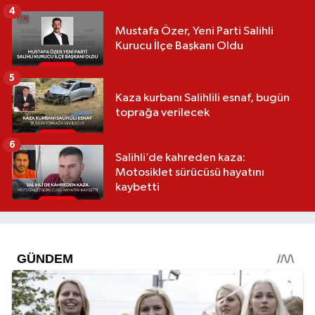
4
Mustafa Özer, Yeni Parti Salihli
Kurucu İlçe Başkanı Oldu
5
Kaza kurbanı Salihlili esnaf, bugün
toprağa verilecek
6
Salihli’de kahreden kaza:
Motosiklet sürücüsü hayatını
kaybetti