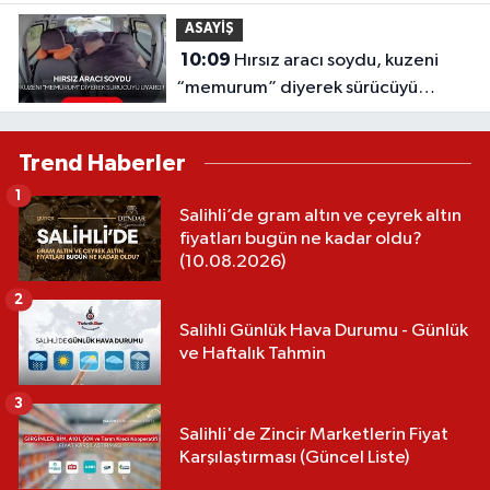
Burcu Neler Bekliyor?
ASAYİŞ
10:09
Hırsız aracı soydu, kuzeni
“memurum” diyerek sürücüyü
uyardı! Pes dedirten plan
Trend Haberler
1
Salihli’de gram altın ve çeyrek altın
fiyatları bugün ne kadar oldu?
(10.08.2026)
2
Salihli Günlük Hava Durumu - Günlük
ve Haftalık Tahmin
3
Salihli'de Zincir Marketlerin Fiyat
Karşılaştırması (Güncel Liste)