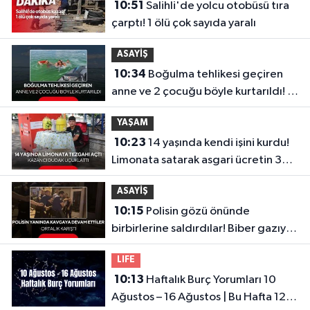
10:51
Salihli'de yolcu otobüsü tıra
çarptı! 1 ölü çok sayıda yaralı
ASAYİŞ
10:34
Boğulma tehlikesi geçiren
anne ve 2 çocuğu böyle kurtarıldı! O
anlar kamerada
YAŞAM
10:23
14 yaşında kendi işini kurdu!
Limonata satarak asgari ücretin 3
katını kazandı
ASAYİŞ
10:15
Polisin gözü önünde
birbirlerine saldırdılar! Biber gazıyla
etkisiz hale getirildiler...
LIFE
10:13
Haftalık Burç Yorumları 10
Ağustos – 16 Ağustos | Bu Hafta 12