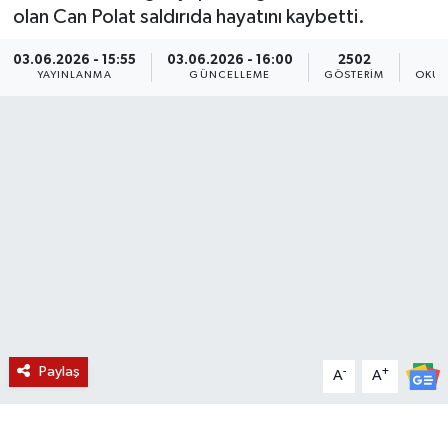
olan Can Polat saldırıda hayatını kaybetti.
KÜLTÜR SANAT
SARIGÖL
KÖPRÜBAŞI
EKONOMİ
03.06.2026 - 15:55
03.06.2026 - 16:00
2502
YAYINLANMA
GÜNCELLEME
GÖSTERIM
OKUN
YAŞAM
SARUHANLI
KULA
EĞİTİM
LIFE
SELENDİ
SALİHLİ
KÜLTÜR SANAT
KIRKAĞAÇ
SARIGÖL
SPOR
DEMİRCİ
SARUHANLI
YAŞAM
GÖLMARMARA
ŞEHZADELER
LIFE
GÖRDES
SELENDİ
BİLİM VE TEKNOLOJİ
Paylaş
-
+
A
A
KÖPRÜBAŞI
SOMA
YAZARLAR
SOMA
TURGUTLU
MANİSA'NIN YÖRESEL LEZZETLERİ