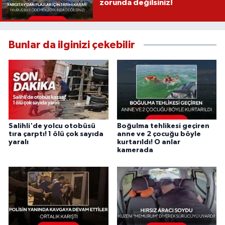
zorunda değilsiniz!
Bunlar da ilginizi çekebilir
Salihli'de yolcu otobüsü
Boğulma tehlikesi geçiren
tıra çarptı! 1 ölü çok sayıda
anne ve 2 çocuğu böyle
yaralı
kurtarıldı! O anlar
kamerada