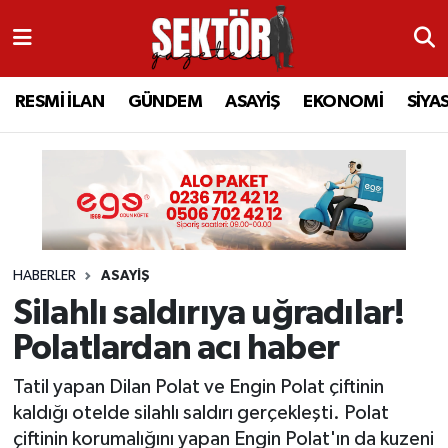
RESMİ İLAN
MANİSA
RESMİ İLAN
MANİSA
Manisa Nöbetçi Eczaneler
RESMİ İLAN
GÜNDEM
ASAYİŞ
EKONOMİ
SİYA
GÜNDEM
TURGUTLU
MANİSA İLÇELERİ
AHMETLİ
Manisa Hava Durumu
ASAYİŞ
AHMETLİ
AKHİSAR
ARAMIZDAN AYRILANLAR
Manisa Namaz Vakitleri
EKONOMİ
AKHİSAR
ALAŞEHİR
BİR ZAMANLAR SALİHLİ
Manisa Trafik Yoğunluk Haritası
HABERLER
ASAYİŞ
SİYASET
ALAŞEHİR
DEMİRCİ
SİZİN SESİNİZ
Süper Lig Puan Durumu ve Fikstür
Silahlı saldırıya uğradılar!
EĞİTİM
KULA
GÖLMARMARA
GÜNDEM
Tüm Manşetler
Polatlardan acı haber
SAĞLIK
YUNUSEMRE
GÖRDES
ASAYİŞ
Son Dakika Haberleri
Tatil yapan Dilan Polat ve Engin Polat çiftinin
kaldığı otelde silahlı saldırı gerçekleşti. Polat
SPOR
ŞEHZADELER
KIRKAĞAÇ
SİYASET
Haber Arşivi
çiftinin korumalığını yapan Engin Polat'ın da kuzeni