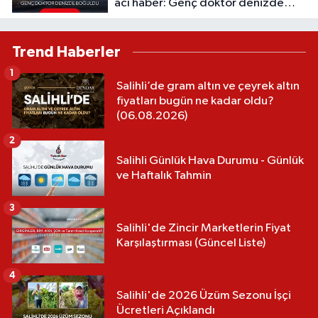
acı haber: Genç doktor denizde
boğuldu
Trend Haberler
1
Salihli’de gram altın ve çeyrek altın
fiyatları bugün ne kadar oldu?
(06.08.2026)
2
Salihli Günlük Hava Durumu - Günlük
ve Haftalık Tahmin
3
Salihli'de Zincir Marketlerin Fiyat
Karşılaştırması (Güncel Liste)
4
Salihli'de 2026 Üzüm Sezonu İşçi
Ücretleri Açıklandı