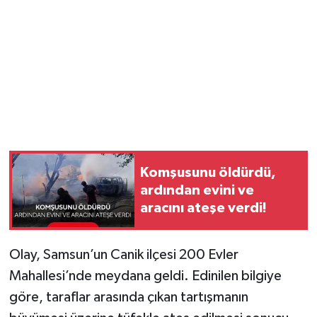
YUNUSEMRE
MANİSA'YI KEŞFET
TÜRKİYE'DE TREND HABERLER
ÖZEL HABER
Komşusunu öldürdü,
ardından evini ve
aracını ateşe verdi!
Olay, Samsun’un Canik ilçesi 200 Evler
Mahallesi’nde meydana geldi. Edinilen bilgiye
göre, taraflar arasında çıkan tartışmanın