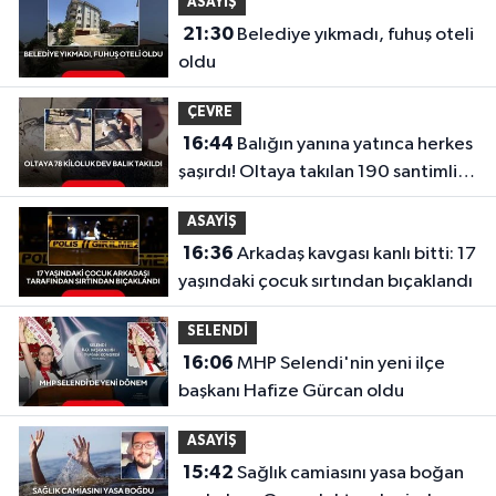
ASAYİŞ
21:30
Belediye yıkmadı, fuhuş oteli
oldu
ÇEVRE
16:44
Balığın yanına yatınca herkes
şaşırdı! Oltaya takılan 190 santimlik
dev yayın balığı
ASAYİŞ
16:36
Arkadaş kavgası kanlı bitti: 17
yaşındaki çocuk sırtından bıçaklandı
SELENDİ
16:06
MHP Selendi'nin yeni ilçe
başkanı Hafize Gürcan oldu
ASAYİŞ
15:42
Sağlık camiasını yasa boğan