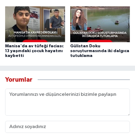
Manisa'da av tüfeği faciası:
Gülistan Doku
13 yaşındaki çocuk hayatını
soruşturmasında iki dalgıca
kaybetti
tutuklama
Yorumlar