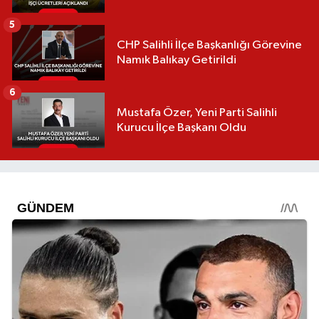
5
CHP Salihli İlçe Başkanlığı Görevine
Namık Balıkay Getirildi
6
Mustafa Özer, Yeni Parti Salihli
Kurucu İlçe Başkanı Oldu