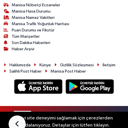
Manisa Nöbetçi Eczaneler
Manisa Hava Durumu
Manisa Namaz Vakitleri
Manisa Trafik Yoğunluk Haritası
Puan Durumu ve Fikstür
Tüm Manşetler
Son Dakika Haberleri
Haber Arşivi
Hakkımızda
Künye
Gizlilik Sözleşmesi
İletişim
Salihli Post Haber
Manisa Post Haber
RSS
Copyright © 2026. Her hakkı saklıdır.
En iyi site deneyimi sağlamak için çerezlerden
faydalanıyoruz. Detaylar için lütfen tıklayın.