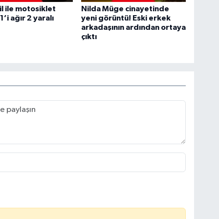
 ile motosiklet
Nilda Müge cinayetinde
1’i ağır 2 yaralı
yeni görüntü! Eski erkek
arkadaşının ardından ortaya
çıktı