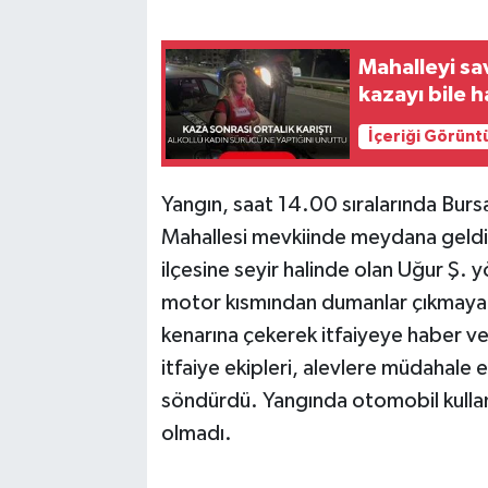
Mahalleyi sav
kazayı bile 
İçeriği Görünt
Yangın, saat 14.00 sıralarında Bursa
Mahallesi mevkiinde meydana geldi.
ilçesine seyir halinde olan Uğur Ş.
motor kısmından dumanlar çıkmaya b
kenarına çekerek itfaiyeye haber ver
itfaiye ekipleri, alevlere müdahale e
söndürdü. Yangında otomobil kullan
olmadı.