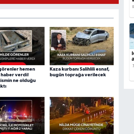
 görenler hemen
Kaza kurbanı Salihlili esnaf,
 haber verdi!
bugün toprağa verilecek
cismin ne olduğu
ktı