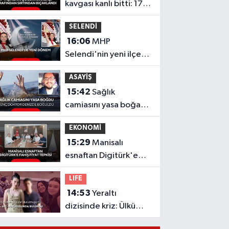
kavgası kanlı bitti: 17
yaşındaki çocuk
SELENDİ
sırtından bıçaklandı
16:06
MHP
Selendi'nin yeni ilçe
başkanı Hafize Gürcan
ASAYİŞ
oldu
15:42
Sağlık
camiasını yasa boğan
acı haber: Genç
EKONOMİ
doktor denizde
15:29
Manisalı
boğuldu
esnaftan Digitürk'e
fahiş fiyat isyanı
LIFE
14:53
Yeraltı
dizisinde kriz: Ülkü
Hilal Çiftçi'nin