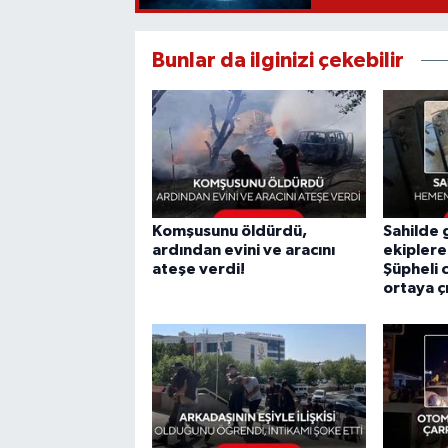
Bunlar da ilginizi çekebilir
Komşusunu öldürdü,
Sahilde
ardından evini ve aracını
ekiplere
ateşe verdi!
Şüpheli 
ortaya çı