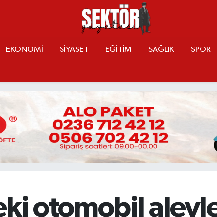
EKONOMİ
SİYASET
EĞİTİM
SAĞLIK
SPOR
eki otomobil alevle