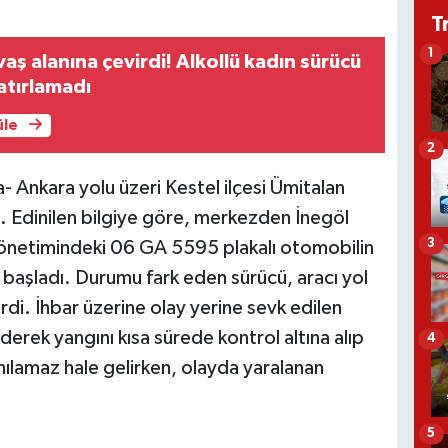
T
1
aş alanına çevirdi! Alkollü kadın sürücü
hatırlamadı
üle
2
- Ankara yolu üzeri Kestel ilçesi Ümitalan
 Edinilen bilgiye göre, merkezden İnegöl
3
 yönetimindeki 06 GA 5595 plakalı otomobilin
aşladı. Durumu fark eden sürücü, aracı yol
di. İhbar üzerine olay yerine sevk edilen
derek yangını kısa sürede kontrol altına alıp
4
ılamaz hale gelirken, olayda yaralanan
5