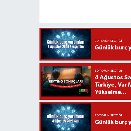
EDITÖRÜN SEÇTIĞI
Günlük burç 
EDITÖRÜN SEÇTIĞI
4 Ağustos Sal
Türkiye, Var
Yükselme...
EDITÖRÜN SEÇTIĞI
Günlük burç 