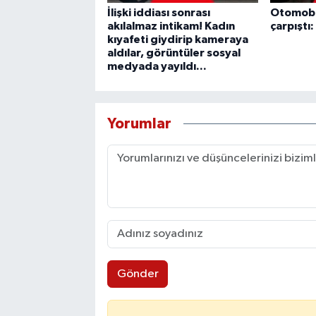
İlişki iddiası sonrası
Otomobil
akılalmaz intikam! Kadın
çarpıştı: 
kıyafeti giydirip kameraya
aldılar, görüntüler sosyal
medyada yayıldı...
Yorumlar
Gönder