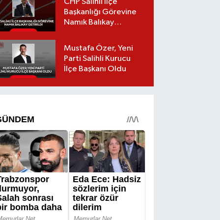
CHP Salihli İlçe
Başkanlığı Görevine
Namık Balıkay
Getirildi
Mustafa Özer, Yeni
Parti Salihli Kurucu
İlçe Başkanı Oldu