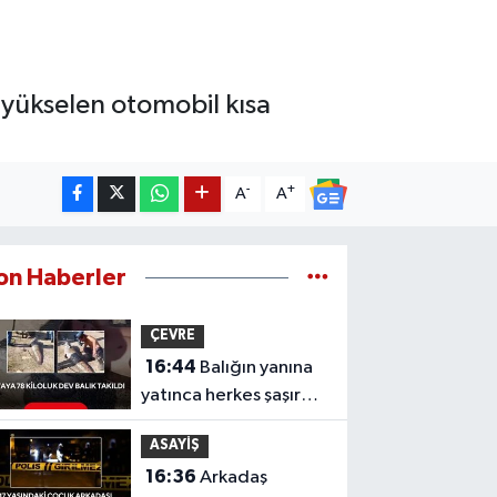
 yükselen otomobil kısa
-
+
A
A
on Haberler
ÇEVRE
16:44
Balığın yanına
yatınca herkes şaşırdı!
Oltaya takılan 190
ASAYİŞ
santimlik dev yayın
16:36
Arkadaş
balığı