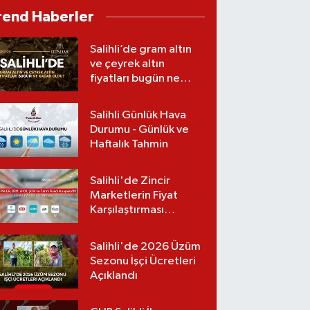
babasından Hakan
rend Haberler
Çelebi ve OnTalent
Menajerlik hakkında
Salihli’de gram altın
suç duyurusu
ve çeyrek altın
fiyatları bugün ne
kadar oldu?
(06.08.2026)
Salihli Günlük Hava
Durumu - Günlük ve
Haftalık Tahmin
Salihli'de Zincir
Marketlerin Fiyat
Karşılaştırması
(Güncel Liste)
Salihli'de 2026 Üzüm
Sezonu İşçi Ücretleri
Açıklandı