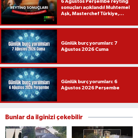
6 Ağustos Perşembe reyting
sonuçları açıklandı! Muhtemel
Aşk, Masterchef Türkiye,
Recep İvedik
Günlük burç yorumları: 7
Ağustos 2026 Cuma
Günlük burç yorumları: 6
Ağustos 2026 Perşembe
Bunlar da ilginizi çekebilir