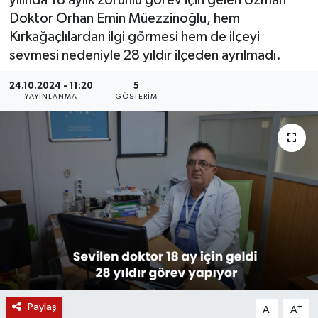
yılında 18 aylık zorunlu görev için gelen Uzman
Doktor Orhan Emin Müezzinoğlu, hem
KÜLTÜR SANAT
SARIGÖL
KÖPRÜBAŞI
EKONOMİ
Kırkağaçlılardan ilgi görmesi hem de ilçeyi
sevmesi nedeniyle 28 yıldır ilçeden ayrılmadı.
YAŞAM
SARUHANLI
KULA
EĞİTİM
24.10.2024 - 11:20
5
LIFE
SELENDİ
SALİHLİ
KÜLTÜR SANAT
YAYINLANMA
GÖSTERIM
KIRKAĞAÇ
SARIGÖL
SPOR
DEMİRCİ
SARUHANLI
YAŞAM
GÖLMARMARA
ŞEHZADELER
LIFE
GÖRDES
SELENDİ
BİLİM VE TEKNOLOJİ
KÖPRÜBAŞI
SOMA
YAZARLAR
Paylaş
-
+
A
A
SOMA
TURGUTLU
MANİSA'NIN YÖRESEL LEZZETLERİ