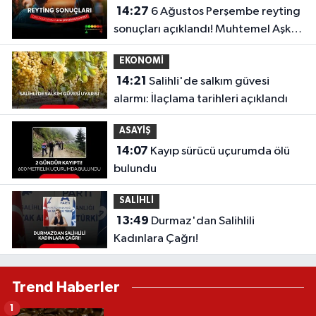
14:27
6 Ağustos Perşembe reyting
sonuçları açıklandı! Muhtemel Aşk,
Masterchef Türkiye, Recep İvedik
EKONOMİ
14:21
Salihli'de salkım güvesi
alarmı: İlaçlama tarihleri açıklandı
ASAYİŞ
14:07
Kayıp sürücü uçurumda ölü
bulundu
SALİHLİ
13:49
Durmaz'dan Salihlili
Kadınlara Çağrı!
Trend Haberler
1