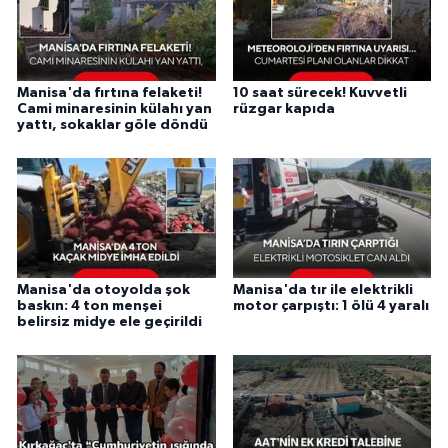
Manisa'da fırtına felaketi!
10 saat sürecek! Kuvvetli
Cami minaresinin külahı yan
rüzgar kapıda
yattı, sokaklar göle döndü
Manisa'da otoyolda şok
Manisa'da tır ile elektrikli
baskın: 4 ton menşei
motor çarpıştı: 1 ölü 4 yaralı
belirsiz midye ele geçirildi