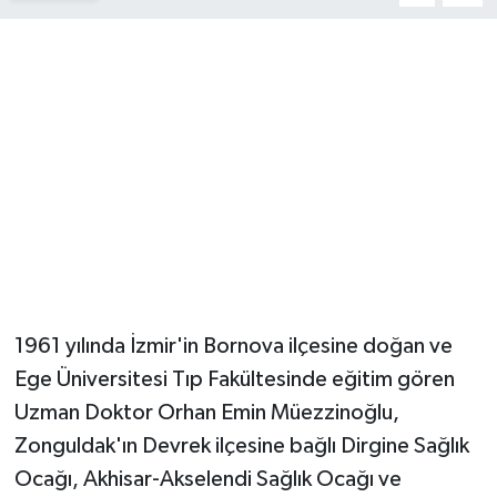
YUNUSEMRE
MANİSA'YI KEŞFET
TÜRKİYE'DE TREND HABERLER
ÖZEL HABER
1961 yılında İzmir'in Bornova ilçesine doğan ve
Ege Üniversitesi Tıp Fakültesinde eğitim gören
Uzman Doktor Orhan Emin Müezzinoğlu,
Zonguldak'ın Devrek ilçesine bağlı Dirgine Sağlık
Ocağı, Akhisar-Akselendi Sağlık Ocağı ve