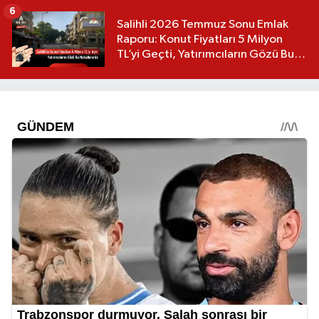
6
Salihli 2026 Temmuz Sonu Emlak
Raporu: Konut Fiyatları 5 Milyon
TL’yi Geçti, Yatırımcıların Gözü Bu
Mahallelerde