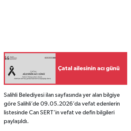
YUNUSEMRE
MANİSA'YI KEŞFET
TÜRKİYE'DE TREND HABERLER
ÖZEL HABER
Çatal ailesinin acı günü
Salihli Belediyesi ilan sayfasında yer alan bilgiye
göre Salihli’de 09.05.2026’da vefat edenlerin
listesinde Can SERT’in vefat ve defin bilgileri
paylaşıldı.