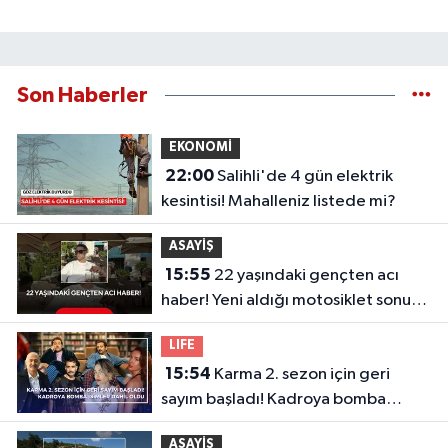
Son Haberler
EKONOMİ
22:00
Salihli'de 4 gün elektrik
kesintisi! Mahalleniz listede mi?
ASAYİŞ
15:55
22 yaşındaki gençten acı
haber! Yeni aldığı motosiklet sonu
oldu
LIFE
15:54
Karma 2. sezon için geri
sayım başladı! Kadroya bomba
isimler dahil oldu
ASAYİŞ