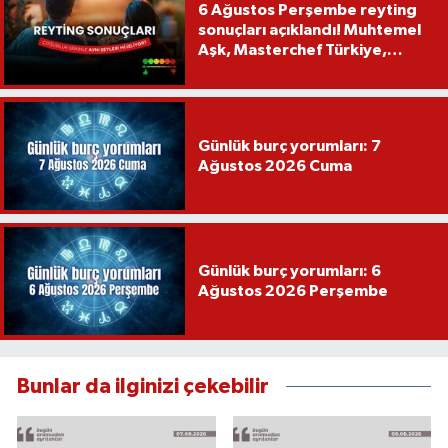
6 Ağustos Perşembe reyting
sonuçları açıklandı! Muhtemel
Aşk, Masterchef Türkiye,
Recep İvedik
Günlük burç yorumları: 7
Ağustos 2026 Cuma
Günlük burç yorumları: 6
Ağustos 2026 Perşembe
Bunlar da ilginizi çekebilir