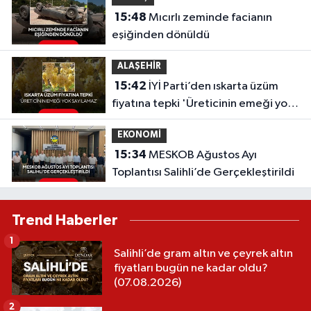
15:48
Mıcırlı zeminde facianın
eşiğinden dönüldü
ALAŞEHİR
15:42
İYİ Parti’den ıskarta üzüm
fiyatına tepki 'Üreticinin emeği yok
sayılamaz'
EKONOMİ
15:34
MESKOB Ağustos Ayı
Toplantısı Salihli’de Gerçekleştirildi
Trend Haberler
1
Salihli’de gram altın ve çeyrek altın
fiyatları bugün ne kadar oldu?
(07.08.2026)
2