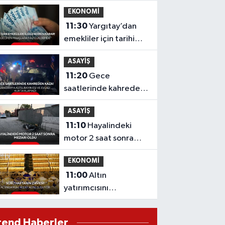
milyon abonenin
EKONOMİ
%40'ı doğalgazı iki
11:30
Yargıtay’dan
katı fiyata kullanacak!
emekliler için tarihi
karar: Geciken
ASAYİŞ
maaşlara faiz
11:20
Gece
gündemde!
saatlerinde kahreden
kaza! Jandarma
ASAYİŞ
astsubayın eşi ve
11:10
Hayalindeki
evladı kurtarılamadı
motor 2 saat sonra
mezarı oldu
EKONOMİ
11:00
Altın
yatırımcısını
heyecanlandıran
gelişme! Zirve sonrası
rend Haberler