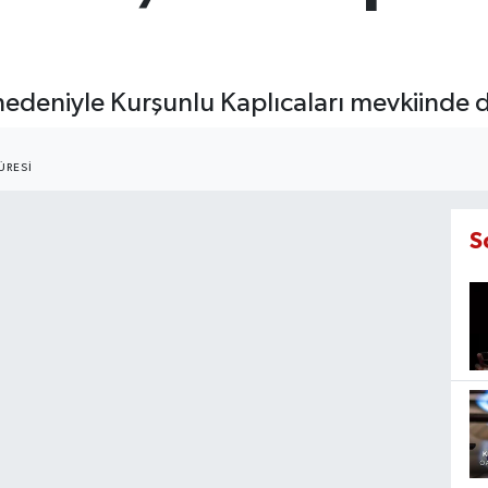
k nedeniyle Kurşunlu Kaplıcaları mevkiinde
ÜRESI
S