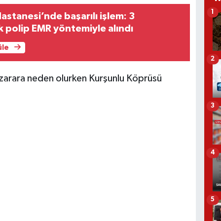
1
Hastanesi’nde başarılı işlem: 3
k polip EMR yöntemiyle alındı
üle
2
e zarara neden olurken Kurşunlu Köprüsü
3
4
5