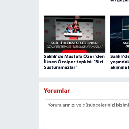
Salihli’de Mustafa Özer’den
Salihli’d
İlksen Özalper tepkisi: ‘Bizi
yaşındak
Susturamazlar’
akımına 
Yorumlar