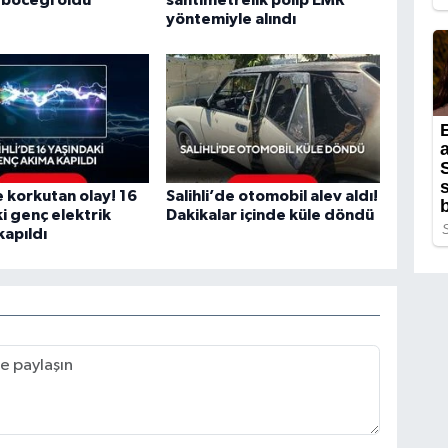
yöntemiyle alındı
e korkutan olay! 16
Salihli’de otomobil alev aldı!
i genç elektrik
Dakikalar içinde küle döndü
kapıldı