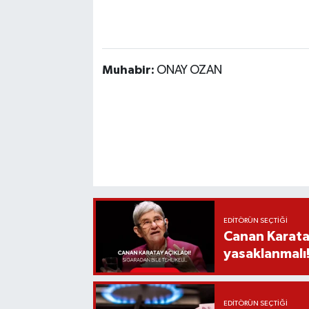
Muhabir:
ONAY OZAN
EDITÖRÜN SEÇTIĞI
Canan Karatay
yasaklanmalı!’
EDITÖRÜN SEÇTIĞI