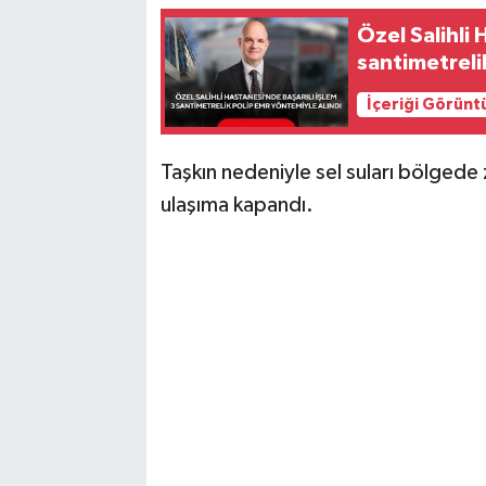
Özel Salihli 
santimetreli
İçeriği Görünt
Taşkın nedeniyle sel suları bölged
ulaşıma kapandı.