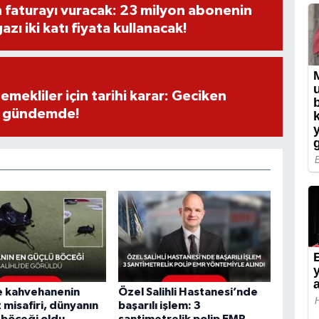
 faturayı vuracak: 23 milyon abonenin
zı iki katı fiyata kullanacak!
emekliler için tarihi karar: Geciken
z gündemde!
de kahvehanenin
Özel Salihli Hastanesi’nde
 misafiri, dünyanın
başarılı işlem: 3
 böceği oldu
santimetrelik polip EMR