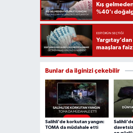
Kış gelmeden
%40'ı doğalga
EDITÖRÜN SEÇTIĞI
Yargıtay’dan 
maaşlara fai
Bunlar da ilginizi çekebilir
Salihli’de korkutan yangın:
Salihli’
TOMA da müdahale etti
davetsiz
en güçlü