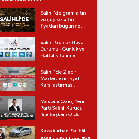
yeni hedef
konuşuluyor
Salihli’de gram altın
ve çeyrek altın
fiyatları bugün ne
kadar oldu?
(08.08.2026)
Salihli Günlük Hava
Durumu - Günlük ve
Haftalık Tahmin
Salihli'de Zincir
Marketlerin Fiyat
Karşılaştırması
(Güncel Liste)
Mustafa Özer, Yeni
Parti Salihli Kurucu
İlçe Başkanı Oldu
Kaza kurbanı Salihlili
esnaf, bugün toprağa