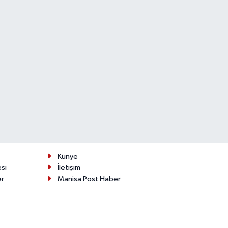
Künye
esi
İletişim
er
Manisa Post Haber