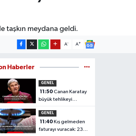
 de taşkın meydana geldi.
-
+
A
A
on Haberler
GENEL
11:50
Canan Karatay
büyük tehlikeyi
açıkladı: ‘Derhal
GENEL
yasaklanmalı!’
11:40
Kış gelmeden
Sigaradan bile
faturayı vuracak: 23
tehlikeli...