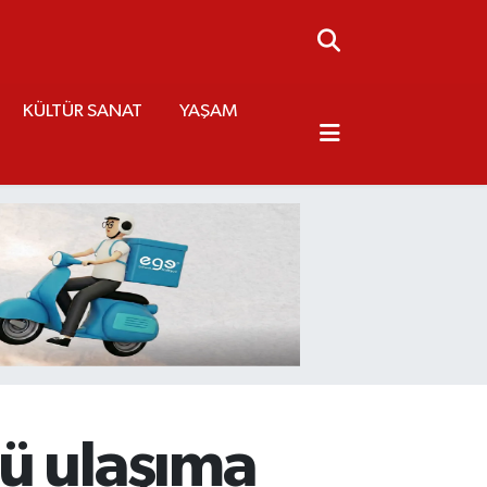
KÜLTÜR SANAT
YAŞAM
ü ulaşıma