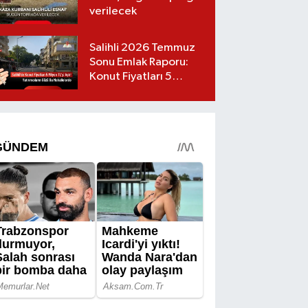
verilecek
Salihli 2026 Temmuz
Sonu Emlak Raporu:
Konut Fiyatları 5
Milyon TL’yi Geçti,
Yatırımcıların Gözü Bu
Mahallelerde