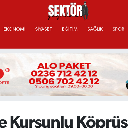
EKONOMİ
SİYASET
EĞİTİM
SAĞLIK
SPOR
le Kurşunlu Köprüs