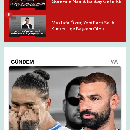
Görevine Namık Balıkay Getirildi
6
Mustafa Özer, Yeni Parti Salihli
Kurucu İlçe Başkanı Oldu