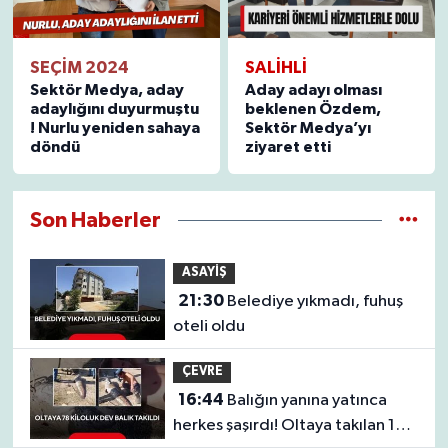
YUNUSEMRE
MANİSA'YI KEŞFET
SEÇİM 2024
SALİHLİ
Sektör Medya, aday
Aday adayı olması
TÜRKİYE'DE TREND HABERLER
adaylığını duyurmuştu
beklenen Özdem,
! Nurlu yeniden sahaya
Sektör Medya’yı
döndü
ziyaret etti
ÖZEL HABER
Son Haberler
ASAYİŞ
21:30
Belediye yıkmadı, fuhuş
oteli oldu
ÇEVRE
16:44
Balığın yanına yatınca
herkes şaşırdı! Oltaya takılan 190