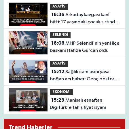
santimlik dev yayın balığı
ASAYİŞ
16:36
Arkadaş kavgası kanlı
bitti: 17 yaşındaki çocuk sırtından
bıçaklandı
SELENDİ
16:06
MHP Selendi'nin yeni ilçe
başkanı Hafize Gürcan oldu
ASAYİŞ
15:42
Sağlık camiasını yasa
boğan acı haber: Genç doktor
denizde boğuldu
EKONOMİ
15:29
Manisalı esnaftan
Digitürk'e fahiş fiyat isyanı
Trend Haberler