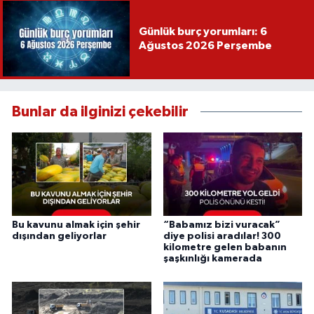
Günlük burç yorumları: 6
Ağustos 2026 Perşembe
Bunlar da ilginizi çekebilir
Bu kavunu almak için şehir
“Babamız bizi vuracak”
dışından geliyorlar
diye polisi aradılar! 300
kilometre gelen babanın
şaşkınlığı kamerada