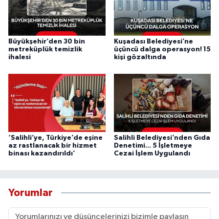
Büyükşehir’den 30 bin
Kuşadası Belediyesi’ne
metreküplük temizlik
üçüncü dalga operasyon! 15
ihalesi
kişi gözaltında
‘Salihli’ye, Türkiye’de eşine
Salihli Belediyesi’nden Gıda
az rastlanacak bir hizmet
Denetimi... 5 İşletmeye
binası kazandırıldı’
Cezai İşlem Uygulandı
Yorumlar