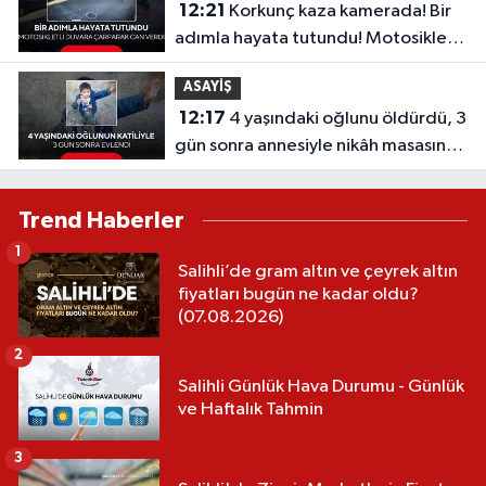
12:21
Korkunç kaza kamerada! Bir
adımla hayata tutundu! Motosikletli
duvara çarparak can verdi
ASAYİŞ
12:17
4 yaşındaki oğlunu öldürdü, 3
gün sonra annesiyle nikâh masasına
oturdu!
Trend Haberler
1
Salihli’de gram altın ve çeyrek altın
fiyatları bugün ne kadar oldu?
(07.08.2026)
2
Salihli Günlük Hava Durumu - Günlük
ve Haftalık Tahmin
3