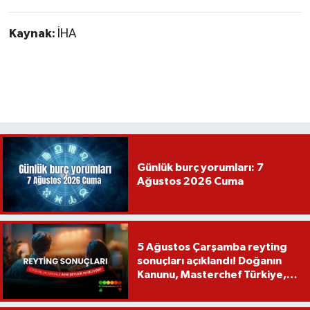
Kaynak:
İHA
Günlük burç yorumları: 7
Ağustos 2026 Cuma
5 Ağustos Çarşamba reyting
sonuçları açıklandı! Doğanın
Kanunu, Masterchef Türkiye,
Var Mısın Yok Musun