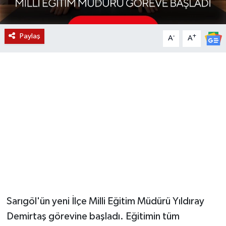
YUNUSEMRE
MANİSA'YI KEŞFET
Paylaş
-
+
A
A
TÜRKİYE'DE TREND HABERLER
ÖZEL HABER
Sarıgöl'ün yeni İlçe Milli Eğitim Müdürü Yıldıray
Demirtaş görevine başladı. Eğitimin tüm