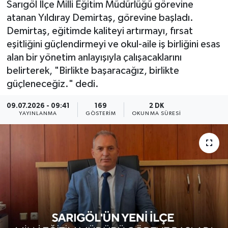
Sarıgöl İlçe Milli Eğitim Müdürlüğü görevine
atanan Yıldıray Demirtaş, görevine başladı.
KÜLTÜR SANAT
SARIGÖL
KÖPRÜBAŞI
EKONOMİ
Demirtaş, eğitimde kaliteyi artırmayı, fırsat
eşitliğini güçlendirmeyi ve okul-aile iş birliğini esas
YAŞAM
SARUHANLI
KULA
EĞİTİM
alan bir yönetim anlayışıyla çalışacaklarını
LIFE
SELENDİ
SALİHLİ
KÜLTÜR SANAT
belirterek, "Birlikte başaracağız, birlikte
güçleneceğiz." dedi.
KIRKAĞAÇ
SARIGÖL
SPOR
09.07.2026 - 09:41
169
2 DK
YAYINLANMA
GÖSTERIM
OKUNMA SÜRESI
DEMİRCİ
SARUHANLI
YAŞAM
GÖLMARMARA
ŞEHZADELER
LIFE
GÖRDES
SELENDİ
BİLİM VE TEKNOLOJİ
KÖPRÜBAŞI
SOMA
YAZARLAR
SOMA
TURGUTLU
MANİSA'NIN YÖRESEL LEZZETLERİ