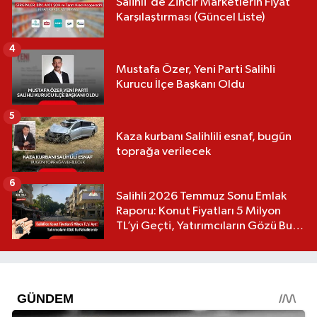
Salihli'de Zincir Marketlerin Fiyat
Karşılaştırması (Güncel Liste)
4
Mustafa Özer, Yeni Parti Salihli
Kurucu İlçe Başkanı Oldu
5
Kaza kurbanı Salihlili esnaf, bugün
toprağa verilecek
6
Salihli 2026 Temmuz Sonu Emlak
Raporu: Konut Fiyatları 5 Milyon
TL’yi Geçti, Yatırımcıların Gözü Bu
Mahallelerde