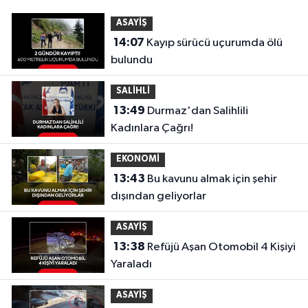
ASAYİŞ
14:07
Kayıp sürücü uçurumda ölü
bulundu
SALİHLİ
13:49
Durmaz'dan Salihlili
Kadınlara Çağrı!
EKONOMİ
13:43
Bu kavunu almak için şehir
dışından geliyorlar
ASAYİŞ
13:38
Refüjü Aşan Otomobil 4 Kişiyi
Yaraladı
ASAYİŞ