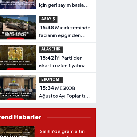
için geri sayım başladı!
Kadroya bomba
ASAYİŞ
isimler dahil oldu
15:48
Mıcırlı zeminde
facianın eşiğinden
dönüldü
ALAŞEHİR
15:42
İYİ Parti’den
ıskarta üzüm fiyatına
tepki 'Üreticinin
EKONOMİ
emeği yok sayılamaz'
15:34
MESKOB
Ağustos Ayı Toplantısı
Salihli’de
Gerçekleştirildi
rend Haberler
Salihli’de gram altın