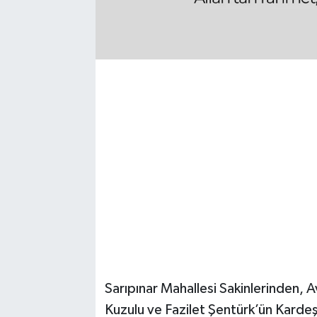
YUNUSEMRE
MANİSA'YI KEŞFET
TÜRKİYE'DE TREND HABERLER
ÖZEL HABER
Sarıpınar Mahallesi Sakinlerinden, 
Kuzulu ve Fazilet Şentürk’ün Karde