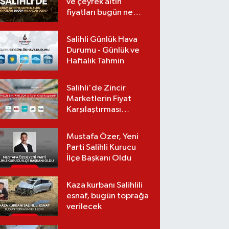
ve çeyrek altın
fiyatları bugün ne
kadar oldu?
(07.08.2026)
Salihli Günlük Hava
Durumu - Günlük ve
Haftalık Tahmin
Salihli'de Zincir
Marketlerin Fiyat
Karşılaştırması
(Güncel Liste)
Mustafa Özer, Yeni
Parti Salihli Kurucu
İlçe Başkanı Oldu
Kaza kurbanı Salihlili
esnaf, bugün toprağa
verilecek