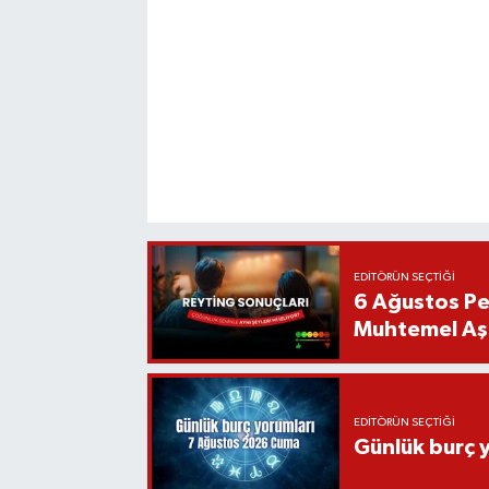
EDITÖRÜN SEÇTIĞI
6 Ağustos Pe
Muhtemel Aşk
EDITÖRÜN SEÇTIĞI
Günlük burç 