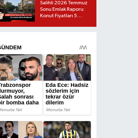
Salihli 2026 Temmuz
Sonu Emlak Raporu:
Konut Fiyatları 5
Milyon TL’yi Geçti,
Yatırımcıların Gözü Bu
Mahallelerde