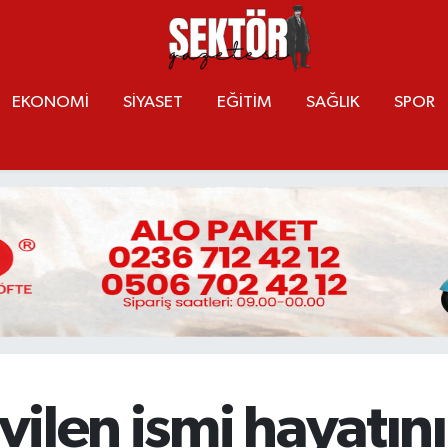
EKONOMİ
SİYASET
EĞİTİM
SAĞLIK
SPOR
evilen ismi hayatın