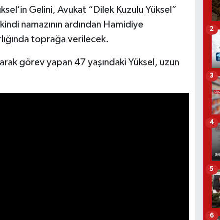
ksel’in Gelini, Avukat “Dilek Kuzulu Yüksel”
ikindi namazının ardından Hamidiye
2
lığında toprağa verilecek.
 olarak görev yapan 47 yaşındaki Yüksel, uzun
3
4
5
6