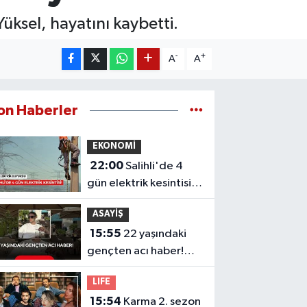
üksel, hayatını kaybetti.
-
+
A
A
on Haberler
EKONOMİ
22:00
Salihli'de 4
gün elektrik kesintisi!
Mahalleniz listede mi?
ASAYİŞ
15:55
22 yaşındaki
gençten acı haber!
Yeni aldığı motosiklet
LIFE
sonu oldu
15:54
Karma 2. sezon