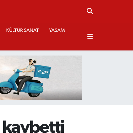
KÜLTÜR SANAT
YAŞAM
ı kaybetti