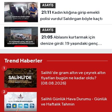
ASAYİŞ
21:11
Kadın kılığına girip emekli
polisi vurdu! Saldırgan böyle kaçtı
ASAYİŞ
21:05
Ablasını kurtarmak için
denize girdi: 19 yaşındaki genç
hayatını kaybetti
Trend Haberler
1
Salihli’de gram altın ve çeyrek altın
fiyatları bugün ne kadar oldu?
(08.08.2026)
2
Salihli Günlük Hava Durumu - Günlük
ve Haftalık Tahmin