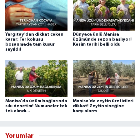
Yargıtay’dan dikkat çeken
Dünyaca ünlü Manisa
karar: Ter kokusu
üzümünde sezon başlıyor!
boşanmada tam kusur
Kesim tarihi belli oldu
sayıldı!
Manisa’da üzüm bağlarında
Manisa’da zeytin üreticileri
sıkı denetim! Numuneler tek
dikkat! Zeytin sineğine
tek alındı...
karşı alarm
Yorumlar