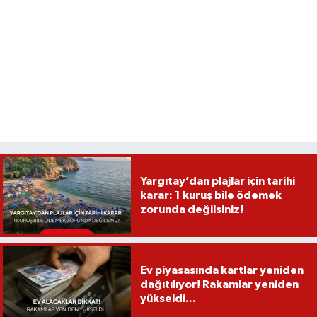
Yargıtay’dan plajlar için tarihi
karar: 1 kuruş bile ödemek
zorunda değilsiniz!
Ev piyasasında kartlar yeniden
dağıtılıyor! Rakamlar yeniden
yükseldi...