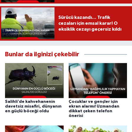
Sürücü kazandı... Trafik
cezaları için emsal karar! O
eksiklik cezayı geçersiz kıldı
Bunlar da ilginizi çekebilir
Salihli’de kahvehanenin
Çocuklar ve gençler için
davetsiz misafiri, dünyanın
ekran alarmı! Uzmandan
en güçlü böceği oldu
dikkat çeken telefon
önerisi