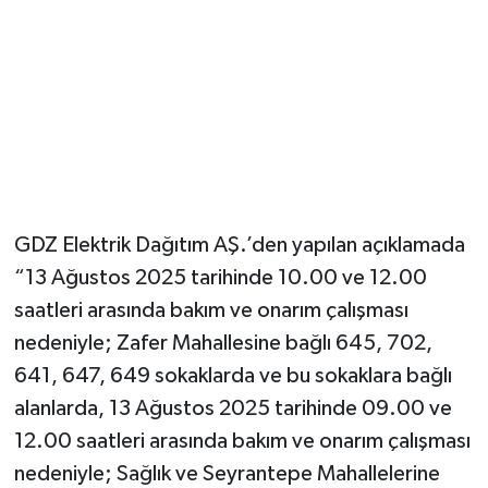
YUNUSEMRE
MANİSA'YI KEŞFET
TÜRKİYE'DE TREND HABERLER
ÖZEL HABER
GDZ Elektrik Dağıtım AŞ.’den yapılan açıklamada
“13 Ağustos 2025 tarihinde 10.00 ve 12.00
saatleri arasında bakım ve onarım çalışması
nedeniyle; Zafer Mahallesine bağlı 645, 702,
641, 647, 649 sokaklarda ve bu sokaklara bağlı
alanlarda, 13 Ağustos 2025 tarihinde 09.00 ve
12.00 saatleri arasında bakım ve onarım çalışması
nedeniyle; Sağlık ve Seyrantepe Mahallelerine