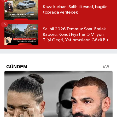
Kaza kurbanı Salihlili esnaf, bugün
toprağa verilecek
6
Salihli 2026 Temmuz Sonu Emlak
Raporu: Konut Fiyatları 5 Milyon
TL’yi Geçti, Yatırımcıların Gözü Bu
Mahallelerde