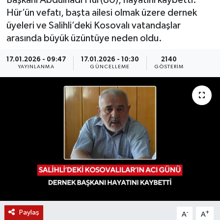
Başkanı Abdülhadi Hür(80), hayatını kaybetti.
Hür’ün vefatı, başta ailesi olmak üzere dernek
KÜLTÜR SANAT
SARIGÖL
KÖPRÜBAŞI
EKONOMİ
üyeleri ve Salihli’deki Kosovalı vatandaşlar
arasında büyük üzüntüye neden oldu.
YAŞAM
SARUHANLI
KULA
EĞİTİM
17.01.2026 - 09:47
17.01.2026 - 10:30
2140
LIFE
SELENDİ
SALİHLİ
KÜLTÜR SANAT
YAYINLANMA
GÜNCELLEME
GÖSTERIM
KIRKAĞAÇ
SARIGÖL
SPOR
DEMİRCİ
SARUHANLI
YAŞAM
GÖLMARMARA
ŞEHZADELER
LIFE
GÖRDES
SELENDİ
BİLİM VE TEKNOLOJİ
KÖPRÜBAŞI
SOMA
YAZARLAR
Paylaş
-
+
A
A
SOMA
TURGUTLU
MANİSA'NIN YÖRESEL LEZZETLERİ