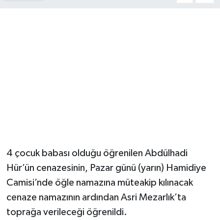
YUNUSEMRE
MANİSA'YI KEŞFET
TÜRKİYE'DE TREND HABERLER
ÖZEL HABER
4 çocuk babası olduğu öğrenilen Abdülhadi
Hür’ün cenazesinin, Pazar günü (yarın) Hamidiye
Camisi’nde öğle namazına müteakip kılınacak
cenaze namazının ardından Asri Mezarlık’ta
toprağa verileceği öğrenildi.