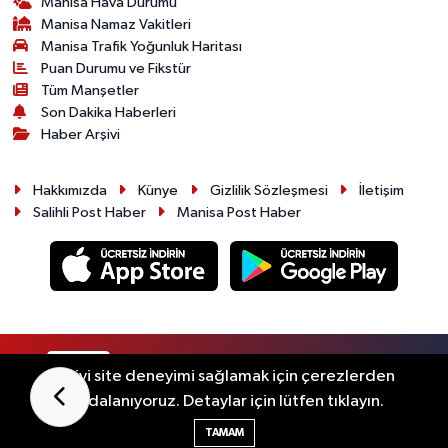
Manisa Hava Durumu
Manisa Namaz Vakitleri
Manisa Trafik Yoğunluk Haritası
Puan Durumu ve Fikstür
Tüm Manşetler
Son Dakika Haberleri
Haber Arşivi
Hakkımızda
Künye
Gizlilik Sözleşmesi
İletişim
Salihli Post Haber
Manisa Post Haber
RSS
Copyright © 2026. Her hakkı saklıdır.
En iyi site deneyimi sağlamak için çerezlerden
faydalanıyoruz. Detaylar için lütfen tıklayın.
Haber Yazılımı:
TE Bilişim
TAMAM