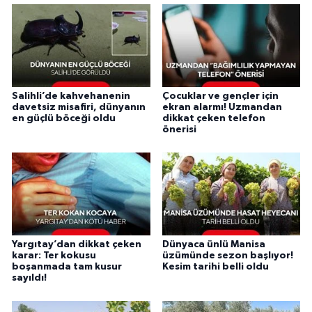
Salihli’de kahvehanenin
Çocuklar ve gençler için
davetsiz misafiri, dünyanın
ekran alarmı! Uzmandan
en güçlü böceği oldu
dikkat çeken telefon
önerisi
Yargıtay’dan dikkat çeken
Dünyaca ünlü Manisa
karar: Ter kokusu
üzümünde sezon başlıyor!
boşanmada tam kusur
Kesim tarihi belli oldu
sayıldı!