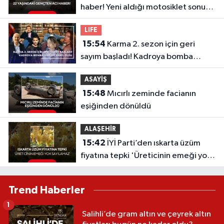
haber! Yeni aldığı motosiklet sonu
oldu
LIFE
15:54
Karma 2. sezon için geri
sayım başladı! Kadroya bomba
isimler dahil oldu
ASAYİŞ
15:48
Mıcırlı zeminde facianın
eşiğinden dönüldü
ALAŞEHİR
15:42
İYİ Parti’den ıskarta üzüm
fiyatına tepki 'Üreticinin emeği yok
sayılamaz'
Trend Haberler
1
Salihli’de gram altın ve çeyrek altın