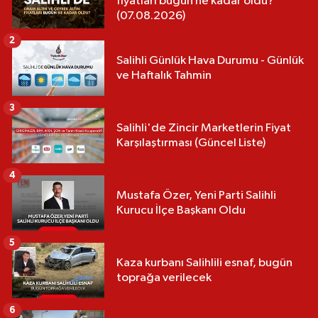
fiyatları bugün ne kadar oldu?
(07.08.2026)
2
Salihli Günlük Hava Durumu - Günlük
ve Haftalık Tahmin
3
Salihli'de Zincir Marketlerin Fiyat
Karşılaştırması (Güncel Liste)
4
Mustafa Özer, Yeni Parti Salihli
Kurucu İlçe Başkanı Oldu
5
Kaza kurbanı Salihlili esnaf, bugün
toprağa verilecek
6