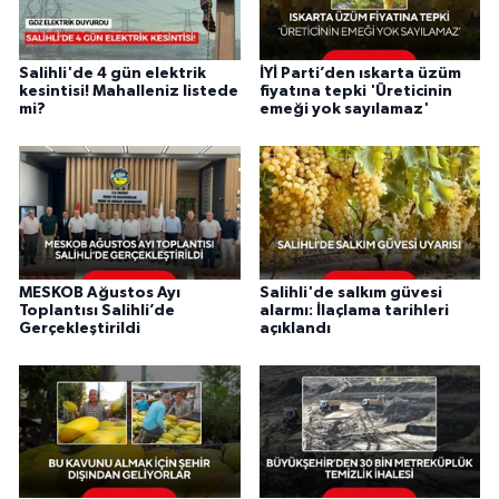
Salihli'de 4 gün elektrik
İYİ Parti’den ıskarta üzüm
kesintisi! Mahalleniz listede
fiyatına tepki 'Üreticinin
mi?
emeği yok sayılamaz'
MESKOB Ağustos Ayı
Salihli'de salkım güvesi
Toplantısı Salihli’de
alarmı: İlaçlama tarihleri
Gerçekleştirildi
açıklandı