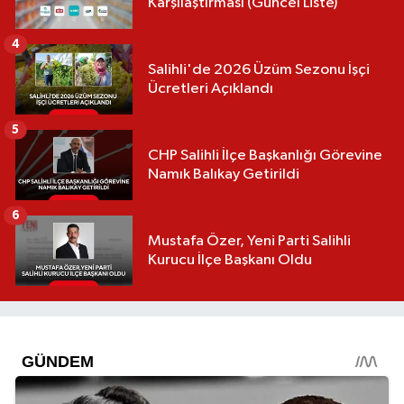
Karşılaştırması (Güncel Liste)
4
Salihli'de 2026 Üzüm Sezonu İşçi
Ücretleri Açıklandı
5
CHP Salihli İlçe Başkanlığı Görevine
Namık Balıkay Getirildi
6
Mustafa Özer, Yeni Parti Salihli
Kurucu İlçe Başkanı Oldu