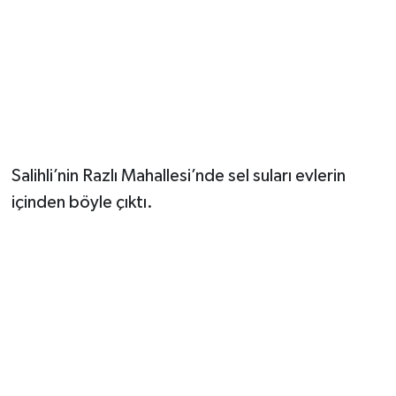
YUNUSEMRE
MANİSA'YI KEŞFET
TÜRKİYE'DE TREND HABERLER
ÖZEL HABER
Salihli’nin Razlı Mahallesi’nde sel suları evlerin
içinden böyle çıktı.