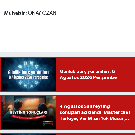
Muhabir:
ONAY OZAN
Günlük burç yorumları: 6
Ağustos 2026 Perşembe
4 Ağustos Salı reyting
sonuçları açıklandı! Masterchef
Türkiye, Var Mısın Yok Musun,
Köy Düğünü, Yükselme...