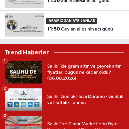
11:56
Şahin ailesinin acı günü
ARAMIZDAN AYRILANLAR
11:50
Ceylan ailesinin acı günü
Trend Haberler
1
Salihli’de gram altın ve çeyrek altın
fiyatları bugün ne kadar oldu?
(06.08.2026)
2
Salihli Günlük Hava Durumu - Günlük
ve Haftalık Tahmin
3
Salihli'de Zincir Marketlerin Fiyat