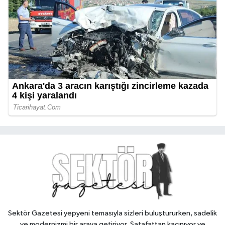
Sektör Gazetesi yepyeni temasıyla sizleri buluştururken, sadelik
ve modernizmi bir araya getiriyor. Şatafattan kaçınıyor ve