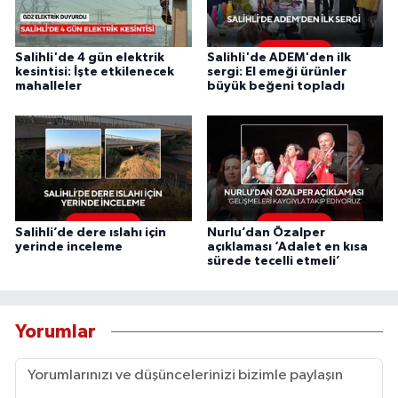
Salihli'de 4 gün elektrik
Salihli'de ADEM'den ilk
kesintisi: İşte etkilenecek
sergi: El emeği ürünler
mahalleler
büyük beğeni topladı
Salihli’de dere ıslahı için
Nurlu’dan Özalper
yerinde inceleme
açıklaması ‘Adalet en kısa
sürede tecelli etmeli’
Yorumlar