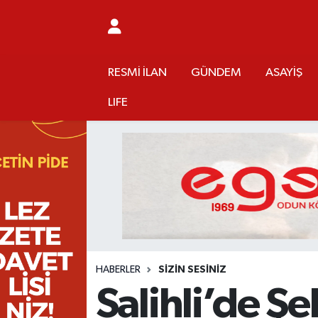
RESMİ İLAN
MANİSA
RESMİ İLAN
MANİSA
Manisa Nöbetçi Eczaneler
RESMİ İLAN
GÜNDEM
ASAYİŞ
GÜNDEM
TURGUTLU
MANİSA İLÇELERİ
AHMETLİ
Manisa Hava Durumu
LIFE
ASAYİŞ
AHMETLİ
AKHİSAR
ARAMIZDAN AYRILANLAR
Manisa Namaz Vakitleri
EKONOMİ
AKHİSAR
ALAŞEHİR
BİR ZAMANLAR SALİHLİ
Manisa Trafik Yoğunluk Haritası
SİYASET
ALAŞEHİR
DEMİRCİ
SİZİN SESİNİZ
Süper Lig Puan Durumu ve Fikstür
EĞİTİM
KULA
GÖLMARMARA
GÜNDEM
Tüm Manşetler
HABERLER
SİZİN SESİNİZ
SAĞLIK
YUNUSEMRE
GÖRDES
ASAYİŞ
Son Dakika Haberleri
Salihli’de Şe
SPOR
ŞEHZADELER
KIRKAĞAÇ
SİYASET
Haber Arşivi