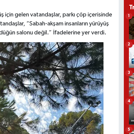
T
ş için gelen vatandaşlar, parkı çöp içerisinde
1
tandaşlar, “Sabah-akşam insanların yürüyüş
 düğün salonu değil.” İfadelerine yer verdi.
2
3
4
5