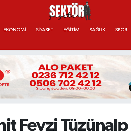
EKONOMİ
SİYASET
EĞİTİM
SAĞLIK
SPOR
hit Fevzi Tüzünalp P