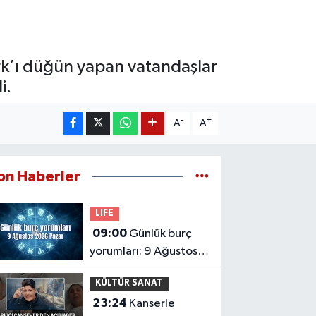
!
Park’ı düğün yapan vatandaşlar
i.
-
+
A
A
on Haberler
LIFE
09:00
Günlük burç
yorumları: 9 Ağustos
2026 Pazar
KÜLTÜR SANAT
23:24
Kanserle