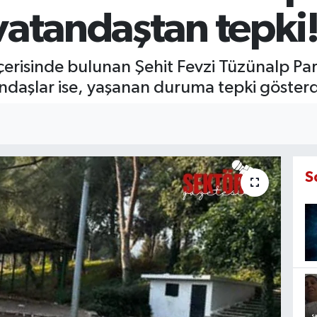
vatandaştan tepki
i içerisinde bulunan Şehit Fevzi Tüzünalp 
tandaşlar ise, yaşanan duruma tepki gösterd
S