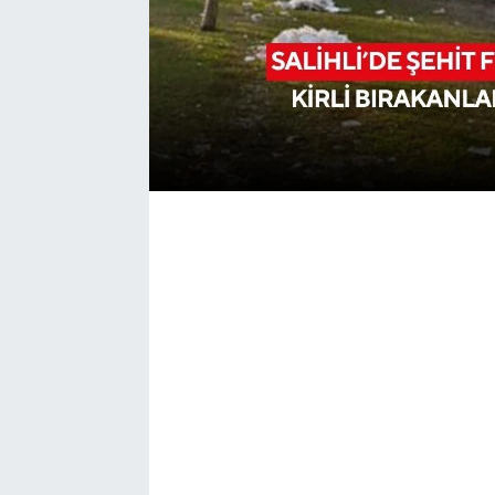
YUNUSEMRE
MANİSA'YI KEŞFET
TÜRKİYE'DE TREND HABERLER
ÖZEL HABER