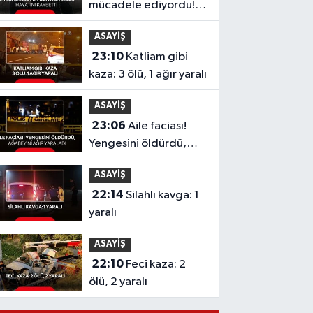
mücadele ediyordu!
Şarkıcı Cansever'den
ASAYİŞ
acı haber, hayatını
23:10
Katliam gibi
kaybetti
kaza: 3 ölü, 1 ağır yaralı
ASAYİŞ
23:06
Aile faciası!
Yengesini öldürdü,
ağabeyini ağır
ASAYİŞ
yaraladı
22:14
Silahlı kavga: 1
yaralı
ASAYİŞ
22:10
Feci kaza: 2
ölü, 2 yaralı