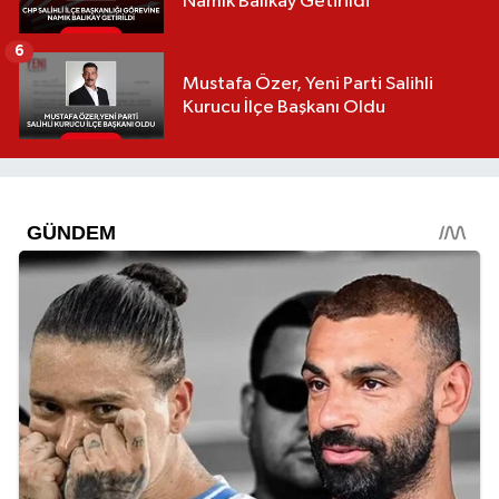
Namık Balıkay Getirildi
6
Mustafa Özer, Yeni Parti Salihli
Kurucu İlçe Başkanı Oldu