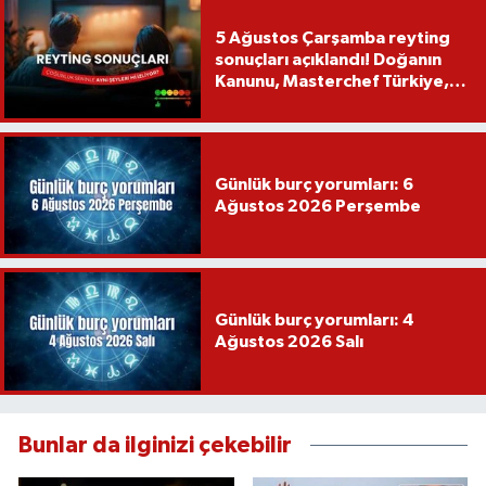
5 Ağustos Çarşamba reyting
sonuçları açıklandı! Doğanın
Kanunu, Masterchef Türkiye,
Var Mısın Yok Musun
Günlük burç yorumları: 6
Ağustos 2026 Perşembe
Günlük burç yorumları: 4
Ağustos 2026 Salı
Bunlar da ilginizi çekebilir