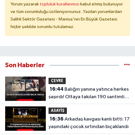
Yorum yazarak
topluluk kurallarımızı
kabul etmiş bulunuyor
ve tüm sorumluluğu üstleniyorsunuz. Yazılan yorumlardan
Salihli Sektör Gazetesi - Manisa'nın En Büyük Gazetesi
hiçbir şekilde sorumlu tutulamaz.
Son Haberler
ÇEVRE
16:44
Balığın yanına yatınca herkes
şaşırdı! Oltaya takılan 190 santimlik
dev yayın balığı
ASAYİŞ
16:36
Arkadaş kavgası kanlı bitti: 17
yaşındaki çocuk sırtından bıçaklandı