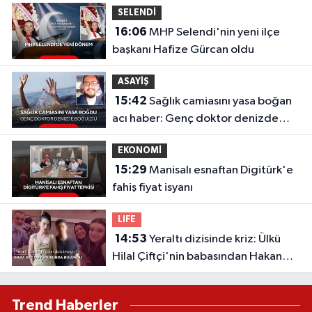
SELENDİ
16:06
MHP Selendi'nin yeni ilçe
başkanı Hafize Gürcan oldu
ASAYİŞ
15:42
Sağlık camiasını yasa boğan
acı haber: Genç doktor denizde
boğuldu
EKONOMİ
15:29
Manisalı esnaftan Digitürk'e
fahiş fiyat isyanı
LIFE
14:53
Yeraltı dizisinde kriz: Ülkü
Hilal Çiftçi'nin babasından Hakan
Çelebi ve OnTalent Menajerlik
hakkında suç duyurusu
Trend Haberler