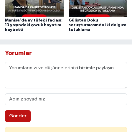
Manisa'da av tüfeği faciası:
Gülistan Doku
13 yaşındaki çocuk hayatını
soruşturmasında iki dalgıca
kaybetti
tutuklama
Yorumlar
Gönder