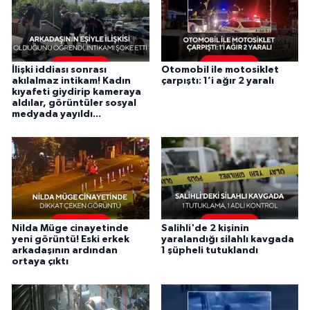
İlişki iddiası sonrası
Otomobil ile motosiklet
akılalmaz intikam! Kadın
çarpıştı: 1’i ağır 2 yaralı
kıyafeti giydirip kameraya
aldılar, görüntüler sosyal
medyada yayıldı...
Nilda Müge cinayetinde
Salihli'de 2 kişinin
yeni görüntü! Eski erkek
yaralandığı silahlı kavgada
arkadaşının ardından
1 şüpheli tutuklandı
ortaya çıktı