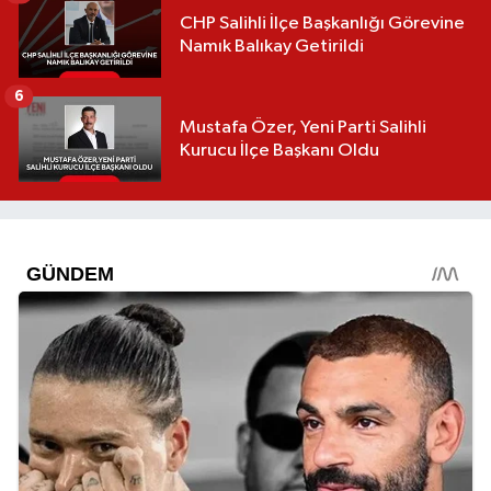
CHP Salihli İlçe Başkanlığı Görevine
Namık Balıkay Getirildi
6
Mustafa Özer, Yeni Parti Salihli
Kurucu İlçe Başkanı Oldu