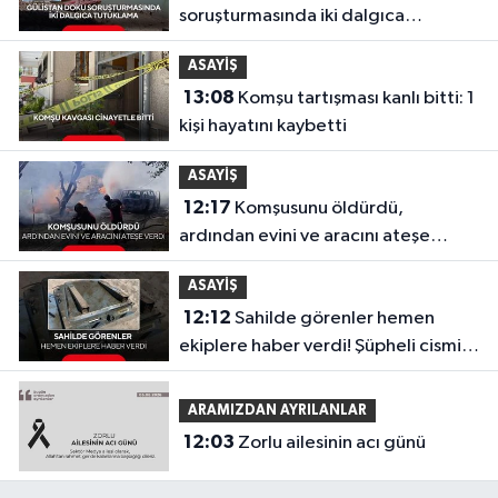
soruşturmasında iki dalgıca
tutuklama
ASAYİŞ
13:08
Komşu tartışması kanlı bitti: 1
kişi hayatını kaybetti
ASAYİŞ
12:17
Komşusunu öldürdü,
ardından evini ve aracını ateşe
verdi!
ASAYİŞ
12:12
Sahilde görenler hemen
ekiplere haber verdi! Şüpheli cismin
ne olduğu ortaya çıktı
ARAMIZDAN AYRILANLAR
12:03
Zorlu ailesinin acı günü