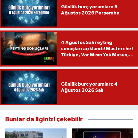
Günlük burç yorumları: 6
Ağustos 2026 Perşembe
4 Ağustos Salı reyting
sonuçları açıklandı! Masterchef
Türkiye, Var Mısın Yok Musun,
Köy Düğünü, Yükselme...
Günlük burç yorumları: 4
Ağustos 2026 Salı
Bunlar da ilginizi çekebilir