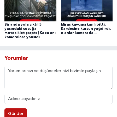
Bir anda yola çıktı! 5
Miras kavgası kanlı bitti:
yaşındaki çocuğa
Kardeşine kurşun yağdırdı,
motosiklet çarptı | Kaza anı
o anlar kamerada...
kameralara yansıdı
Yorumlar
Gönder