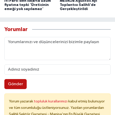
İYİ Parti’den ıskarta üzüm
MESKOB Ağustos Ayı
fiyatına tepki 'Üreticinin
Toplantısı Salihli’de
emeği yok sayılamaz'
Gerçekleştirildi
Yorumlar
Gönder
Yorum yazarak
topluluk kurallarımızı
kabul etmiş bulunuyor
ve tüm sorumluluğu üstleniyorsunuz. Yazılan yorumlardan
Salihli Sektör Gazetesi - Manisa'nın En Büyük Gazetesi