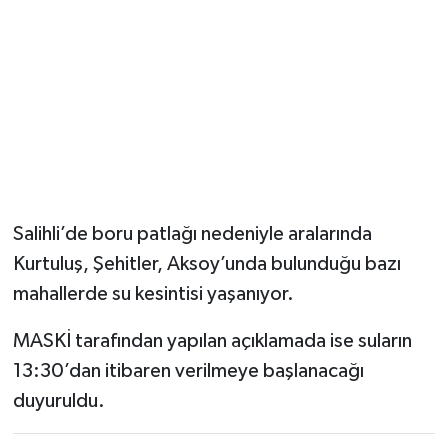
YUNUSEMRE
MANİSA'YI KEŞFET
TÜRKİYE'DE TREND HABERLER
ÖZEL HABER
Salihli’de boru patlağı nedeniyle aralarında
Kurtuluş, Şehitler, Aksoy’unda bulunduğu bazı
mahallerde su kesintisi yaşanıyor.
MASKİ tarafından yapılan açıklamada ise suların
13:30’dan itibaren verilmeye başlanacağı
duyuruldu.