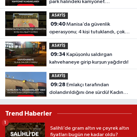
park halindeki kamyonet
kundaklandı!
ASAYİŞ
09:40
Manisa’da güvenlik
operasyonu; 4 kişi tutuklandı, çok
sayıda uyuşturucu ele geçirildi...
ASAYİŞ
09:34
Kapüşonlu saldırgan
kahvehaneye girip kurşun yağdırdı!
ASAYİŞ
09:28
Emlakçı tarafından
dolandırıldığını öne sürdü! Kadın
intihar girişiminde bulundu
Trend Haberler
1
Salihli’de gram altın ve çeyrek altın
fiyatları bugün ne kadar oldu?