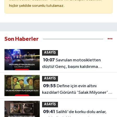
hiçbir şekilde sorumlu tutulamaz.
Son Haberler
ASAYİŞ
10:07
Savrulan motosikletten
düştü! Genç, başını kaldırıma
çarpması sonucu hayatını kaybetti
ASAYİŞ
09:55
Define için evin altını
kazdılar! Görüntü 'Salak Milyoner'i
aratmadı
ASAYİŞ
09:41
Salihli'de korku dolu anlar,