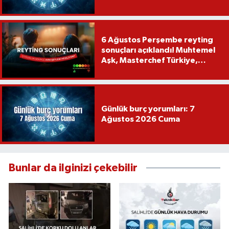
6 Ağustos Perşembe reyting
sonuçları açıklandı! Muhtemel
Aşk, Masterchef Türkiye,
Recep İvedik
Günlük burç yorumları: 7
Ağustos 2026 Cuma
Bunlar da ilginizi çekebilir