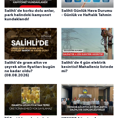
Salihli'de korku dolu anlar,
Salihli Günlük Hava Durumu
park halindeki kamyonet
- Günlük ve Haftalık Tahmin
kundaklandı!
Salihli’de gram altın ve
Salihli'de 4 gün elektrik
çeyrek altın fiyatları bugün
kesintisi! Mahalleniz listede
ne kadar oldu?
mi?
(08.08.2026)