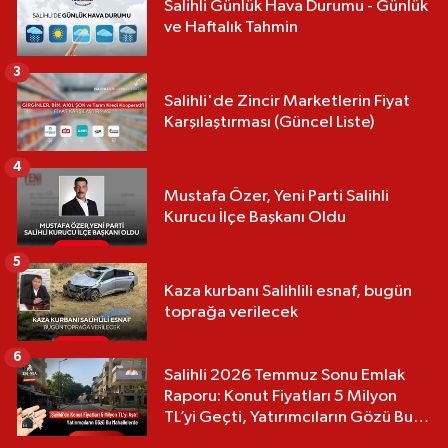
Salihli Günlük Hava Durumu - Günlük
ve Haftalık Tahmin
3
Salihli'de Zincir Marketlerin Fiyat
Karşılaştırması (Güncel Liste)
4
Mustafa Özer, Yeni Parti Salihli
Kurucu İlçe Başkanı Oldu
5
Kaza kurbanı Salihlili esnaf, bugün
toprağa verilecek
6
Salihli 2026 Temmuz Sonu Emlak
Raporu: Konut Fiyatları 5 Milyon
TL’yi Geçti, Yatırımcıların Gözü Bu
Mahallelerde