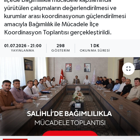
ilçede bağımlılıkla mücadele kapsamında
yürütülen çalışmaların değerlendirilmesi ve
KÜLTÜR SANAT
SARIGÖL
KÖPRÜBAŞI
EKONOMİ
kurumlar arası koordinasyonun güçlendirilmesi
amacıyla Bağımlılık ile Mücadele İlçe
YAŞAM
SARUHANLI
KULA
EĞİTİM
Koordinasyon Toplantısı gerçekleştirildi.
LIFE
SELENDİ
SALİHLİ
KÜLTÜR SANAT
01.07.2026 - 21:00
298
1 DK
YAYINLANMA
GÖSTERIM
OKUNMA SÜRESI
KIRKAĞAÇ
SARIGÖL
SPOR
DEMİRCİ
SARUHANLI
YAŞAM
GÖLMARMARA
ŞEHZADELER
LIFE
GÖRDES
SELENDİ
BİLİM VE TEKNOLOJİ
KÖPRÜBAŞI
SOMA
YAZARLAR
SOMA
TURGUTLU
MANİSA'NIN YÖRESEL LEZZETLERİ