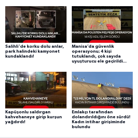
Salihli'de korku dolu anlar,
Manisa’da güvenlik
park halindeki kamyonet
operasyonu; 4 kişi
kundaklandı!
tutuklandı, çok sayıda
uyuşturucu ele geçirildi...
Kapüşonlu saldırgan
Emlakçı tarafından
kahvehaneye girip kurşun
dolandırıldığını öne sürdü!
yağdırdı!
Kadın intihar girişiminde
bulundu