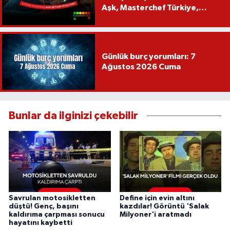
Aşk, Masterchef Türkiye,
Recep İvedik
Günlük burç yorumları: 7
Ağustos 2026 Cuma
Bunlar da ilginizi çekebilir
Savrulan motosikletten
Define için evin altını
düştü! Genç, başını
kazdılar! Görüntü 'Salak
kaldırıma çarpması sonucu
Milyoner'i aratmadı
hayatını kaybetti