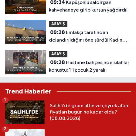
09:34
Kapüşonlu saldırgan
kahvehaneye girip kurşun yağdırdı!
ASAYİŞ
09:28
Emlakçı tarafından
dolandırıldığını öne sürdü! Kadın
intihar girişiminde bulundu
ASAYİŞ
09:28
Hastane bahçesinde silahlar
konuştu: 1’i çocuk 2 yaralı
Trend Haberler
1
Salihli’de gram altın ve çeyrek altın
fiyatları bugün ne kadar oldu?
(08.08.2026)
2