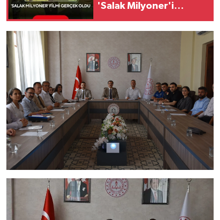
'Salak Milyoner'i
aratmadı