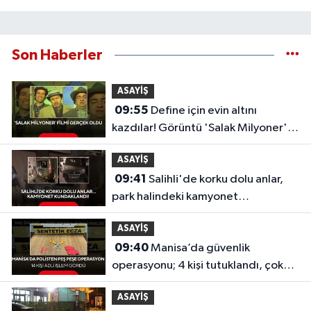
Son Haberler
ASAYİŞ
09:55
Define için evin altını
kazdılar! Görüntü 'Salak Milyoner'i
aratmadı
ASAYİŞ
09:41
Salihli'de korku dolu anlar,
park halindeki kamyonet
kundaklandı!
ASAYİŞ
09:40
Manisa’da güvenlik
operasyonu; 4 kişi tutuklandı, çok
sayıda uyuşturucu ele geçirildi...
ASAYİŞ