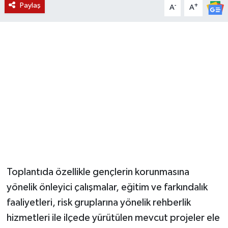
Paylaş
-
+
A
A
YUNUSEMRE
MANİSA'YI KEŞFET
TÜRKİYE'DE TREND HABERLER
ÖZEL HABER
Toplantıda özellikle gençlerin korunmasına
yönelik önleyici çalışmalar, eğitim ve farkındalık
faaliyetleri, risk gruplarına yönelik rehberlik
hizmetleri ile ilçede yürütülen mevcut projeler ele