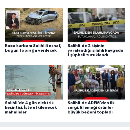
Kaza kurbanı Salihlili esnaf,
Salihli'de 2 kişinin
bugün toprağa verilecek
yaralandığı silahlı kavgada
1 şüpheli tutuklandı
Salihli'de 4 gün elektrik
Salihli'de ADEM'den ilk
kesintisi: İşte etkilenecek
sergi: El emeği ürünler
mahalleler
büyük beğeni topladı