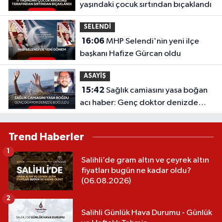
yaşındaki çocuk sırtından bıçaklandı
SELENDİ
16:06
MHP Selendi'nin yeni ilçe
başkanı Hafize Gürcan oldu
ASAYİŞ
15:42
Sağlık camiasını yasa boğan
acı haber: Genç doktor denizde
boğuldu
Trend Haberler
1
Salihli’de gram altın ve çeyrek altın
fiyatları bugün ne kadar oldu?
(06.08.2026)
2
Salihli Günlük Hava Durumu - Günlük