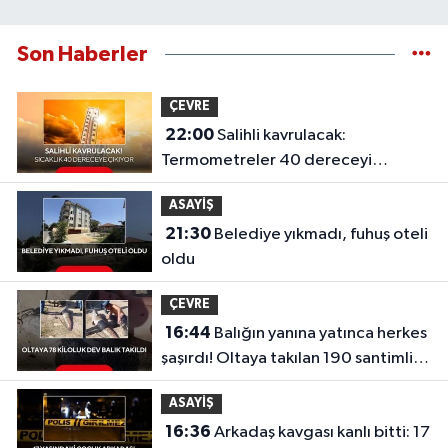
Son Haberler
ÇEVRE
22:00
Salihli kavrulacak:
Termometreler 40 dereceyi
gösterecek
ASAYİŞ
21:30
Belediye yıkmadı, fuhuş oteli
oldu
ÇEVRE
16:44
Balığın yanına yatınca herkes
şaşırdı! Oltaya takılan 190 santimlik
dev yayın balığı
ASAYİŞ
16:36
Arkadaş kavgası kanlı bitti: 17