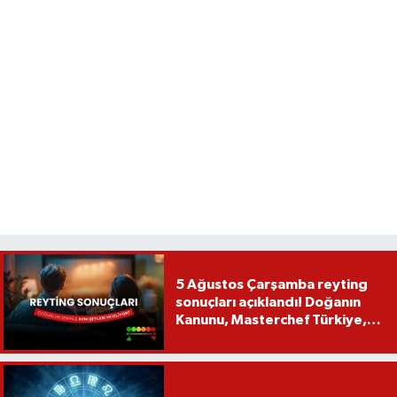
5 Ağustos Çarşamba reyting
sonuçları açıklandı! Doğanın
Kanunu, Masterchef Türkiye,
Var Mısın Yok Musun