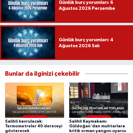
Günlük burç yorumları: 6
Ağustos 2026 Perşembe
Günlük burç yorumları: 4
Ağustos 2026 Salı
Bunlar da ilginizi çekebilir
Salihli kavrulacak:
Salihli Kaymakamı
Termometreler 40 dereceyi
Güldoğan'dan muhtarlara
gösterecek
kritik orman yangını uyarısı