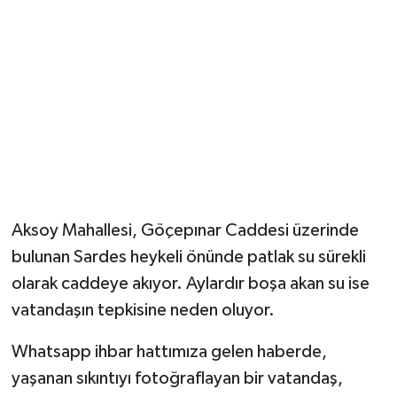
YUNUSEMRE
MANİSA'YI KEŞFET
TÜRKİYE'DE TREND HABERLER
ÖZEL HABER
Aksoy Mahallesi, Göçepınar Caddesi üzerinde
bulunan Sardes heykeli önünde patlak su sürekli
olarak caddeye akıyor. Aylardır boşa akan su ise
vatandaşın tepkisine neden oluyor.
Whatsapp ihbar hattımıza gelen haberde,
yaşanan sıkıntıyı fotoğraflayan bir vatandaş,