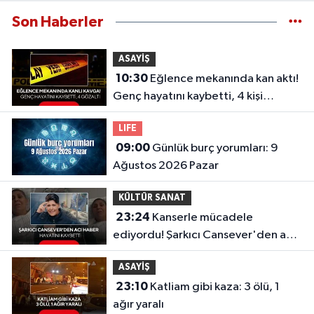
Son Haberler
ASAYİŞ
10:30
Eğlence mekanında kan aktı!
Genç hayatını kaybetti, 4 kişi
gözaltında
LIFE
09:00
Günlük burç yorumları: 9
Ağustos 2026 Pazar
KÜLTÜR SANAT
23:24
Kanserle mücadele
ediyordu! Şarkıcı Cansever'den acı
haber, hayatını kaybetti
ASAYİŞ
23:10
Katliam gibi kaza: 3 ölü, 1
ağır yaralı