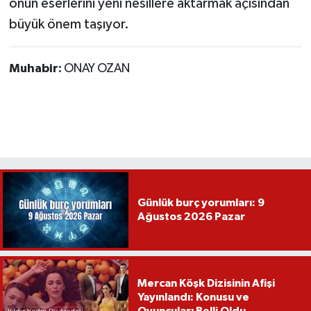
onun eserlerini yeni nesillere aktarmak açısından
büyük önem taşıyor.
Muhabir:
ONAY OZAN
Günlük burç yorumları: 9
Ağustos 2026 Pazar
Mercan Köşk Dizisinin Afişi
Yayınlandı: Konusu ve
Oyuncuları Belli Oldu