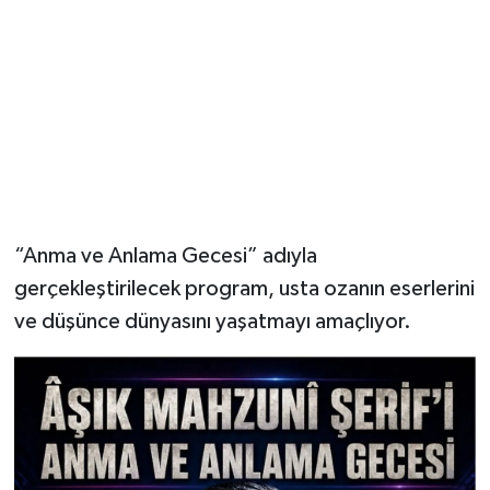
YUNUSEMRE
MANİSA'YI KEŞFET
TÜRKİYE'DE TREND HABERLER
ÖZEL HABER
“Anma ve Anlama Gecesi” adıyla
gerçekleştirilecek program, usta ozanın eserlerini
ve düşünce dünyasını yaşatmayı amaçlıyor.