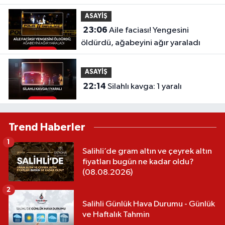
ASAYİŞ
23:06
Aile faciası! Yengesini
öldürdü, ağabeyini ağır yaraladı
ASAYİŞ
22:14
Silahlı kavga: 1 yaralı
Trend Haberler
1
Salihli’de gram altın ve çeyrek altın
fiyatları bugün ne kadar oldu?
(08.08.2026)
2
Salihli Günlük Hava Durumu - Günlük
ve Haftalık Tahmin