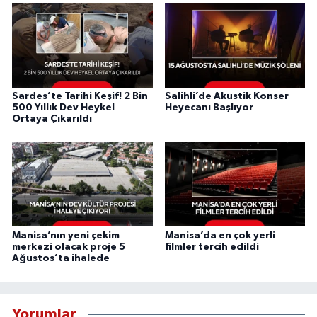
Sardes’te Tarihi Keşif! 2 Bin
Salihli’de Akustik Konser
500 Yıllık Dev Heykel
Heyecanı Başlıyor
Ortaya Çıkarıldı
Manisa’nın yeni çekim
Manisa’da en çok yerli
merkezi olacak proje 5
filmler tercih edildi
Ağustos’ta ihalede
Yorumlar