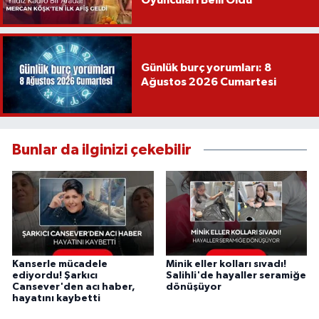
Günlük burç yorumları: 8
Ağustos 2026 Cumartesi
Bunlar da ilginizi çekebilir
Kanserle mücadele
Minik eller kolları sıvadı!
ediyordu! Şarkıcı
Salihli'de hayaller seramiğe
Cansever'den acı haber,
dönüşüyor
hayatını kaybetti