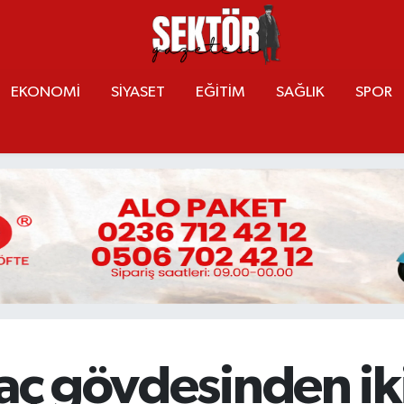
EKONOMİ
SİYASET
EĞİTİM
SAĞLIK
SPOR
ğaç gövdesinden iki