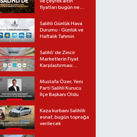
ve çeyrek altın
fiyatları bugün ne
kadar oldu?
(08.08.2026)
Salihli Günlük Hava
Durumu - Günlük ve
Haftalık Tahmin
Salihli'de Zincir
Marketlerin Fiyat
Karşılaştırması
(Güncel Liste)
Mustafa Özer, Yeni
Parti Salihli Kurucu
İlçe Başkanı Oldu
Kaza kurbanı Salihlili
esnaf, bugün toprağa
verilecek