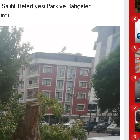
Salihli Belediyesi Park ve Bahçeler
ırdı.
2
3
4
5
6