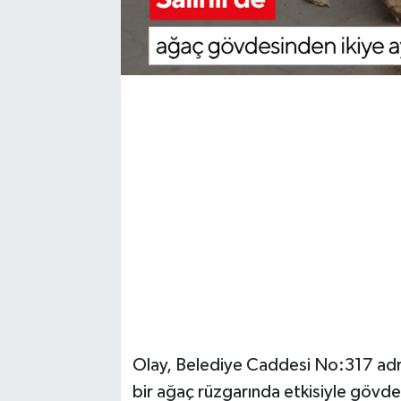
YUNUSEMRE
MANİSA'YI KEŞFET
TÜRKİYE'DE TREND HABERLER
ÖZEL HABER
Olay, Belediye Caddesi No:317 adr
bir ağaç rüzgarında etkisiyle gövdes