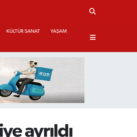
KÜLTÜR SANAT
YAŞAM
ye ayrıldı