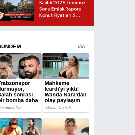
Salihli 2026 Temmuz
Sonu Emlak Raporu:
Konut Fiyatları 5
Milyon TL’yi Geçti,
Yatırımcıların Gözü Bu
Mahallelerde