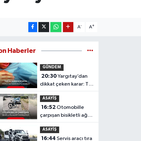
-
+
A
A
on Haberler
GÜNDEM
20:30
Yargıtay’dan
dikkat çeken karar: Ter
kokusu boşanmada
ASAYİŞ
tam kusur sayıldı!
16:52
Otomobille
çarpışan bisikletli ağır
yaralandı
ASAYİŞ
16:44
Servis aracı tıra