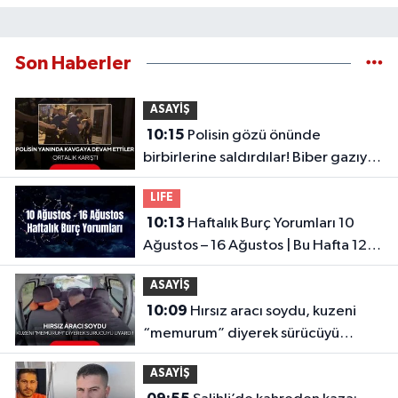
Son Haberler
ASAYİŞ
10:15
Polisin gözü önünde
birbirlerine saldırdılar! Biber gazıyla
etkisiz hale getirildiler...
LIFE
10:13
Haftalık Burç Yorumları 10
Ağustos – 16 Ağustos | Bu Hafta 12
Burcu Neler Bekliyor?
ASAYİŞ
10:09
Hırsız aracı soydu, kuzeni
“memurum” diyerek sürücüyü
uyardı! Pes dedirten plan
ASAYİŞ