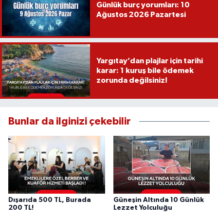
Günlük burç yorumları: 10
Ağustos 2026 Pazartesi
Yargıtay’dan plajlar için tarihi
karar: 1 kuruş bile ödemek
zorunda değilsiniz!
Bunlar da ilginizi çekebilir
Dışarıda 500 TL, Burada
Güneşin Altında 10 Günlük
200 TL!
Lezzet Yolculuğu