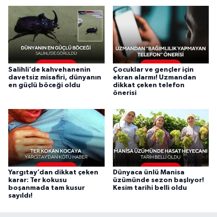
Salihli’de kahvehanenin
Çocuklar ve gençler için
davetsiz misafiri, dünyanın
ekran alarmı! Uzmandan
en güçlü böceği oldu
dikkat çeken telefon
önerisi
Yargıtay’dan dikkat çeken
Dünyaca ünlü Manisa
karar: Ter kokusu
üzümünde sezon başlıyor!
boşanmada tam kusur
Kesim tarihi belli oldu
sayıldı!