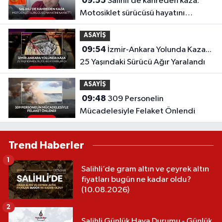
09:55
Salihli’de kahreden kaza:
Motosiklet sürücüsü hayatını
kaybetti
ASAYİŞ
09:54
İzmir-Ankara Yolunda Kaza...
25 Yaşındaki Sürücü Ağır Yaralandı
ASAYİŞ
09:48
309 Personelin
Mücadelesiyle Felaket Önlendi
Trend Haberler
1
Salihli’de gram altın ve çeyrek altın
fiyatları bugün ne kadar oldu?
(10.08.2026)
2
Salihli Günlük Hava Durumu - Günlük