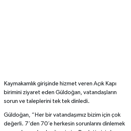
YUNUSEMRE
MANİSA'YI KEŞFET
TÜRKİYE'DE TREND HABERLER
ÖZEL HABER
Kaymakamlık girişinde hizmet veren Açık Kapı
birimini ziyaret eden Güldoğan, vatandaşların
sorun ve taleplerini tek tek dinledi.
Güldoğan, “Her bir vatandaşımız bizim için çok
değerli. 7’den 70’e herkesin sorunlarını dinlemek