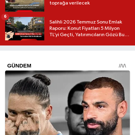
toprağa verilecek
6
Salihli 2026 Temmuz Sonu Emlak
Raporu: Konut Fiyatları 5 Milyon
TL’yi Geçti, Yatırımcıların Gözü Bu
Mahallelerde