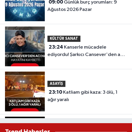
09:00
Günlük burç yorumları: 9
Ağustos 2026 Pazar
KÜLTÜR SANAT
23:24
Kanserle mücadele
ediyordu! Şarkıcı Cansever'den acı
haber, hayatını kaybetti
ASAYİŞ
23:10
Katliam gibi kaza: 3 ölü, 1
ağır yaralı
ASAYİŞ
Trend Haberler