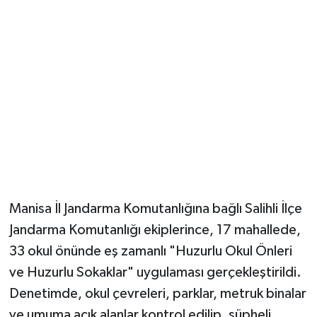
YUNUSEMRE
MANİSA'YI KEŞFET
TÜRKİYE'DE TREND HABERLER
ÖZEL HABER
Manisa İl Jandarma Komutanlığına bağlı Salihli İlçe
Jandarma Komutanlığı ekiplerince, 17 mahallede,
33 okul önünde eş zamanlı "Huzurlu Okul Önleri
ve Huzurlu Sokaklar" uygulaması gerçekleştirildi.
Denetimde, okul çevreleri, parklar, metruk binalar
ve umuma açık alanlar kontrol edilip, şüpheli