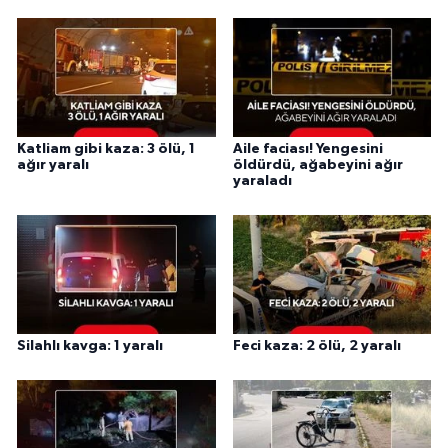
Katliam gibi kaza: 3 ölü, 1
Aile faciası! Yengesini
ağır yaralı
öldürdü, ağabeyini ağır
yaraladı
Silahlı kavga: 1 yaralı
Feci kaza: 2 ölü, 2 yaralı