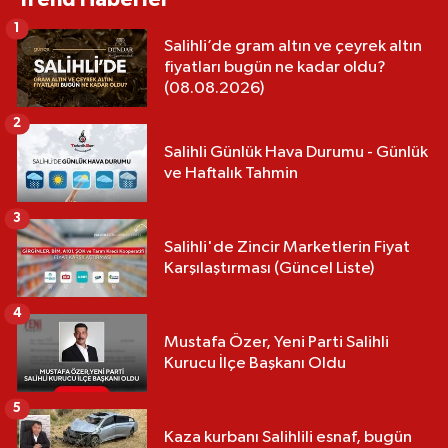
23:06
Aile faciası! Yengesini
1
öldürdü, ağabeyini ağır yaraladı
Salihli’de gram altın ve çeyrek altın
fiyatları bugün ne kadar oldu?
(08.08.2026)
ASAYİŞ
2
22:14
Silahlı kavga: 1 yaralı
Salihli Günlük Hava Durumu - Günlük
ve Haftalık Tahmin
3
Salihli'de Zincir Marketlerin Fiyat
Karşılaştırması (Güncel Liste)
4
Mustafa Özer, Yeni Parti Salihli
Kurucu İlçe Başkanı Oldu
5
Kaza kurbanı Salihlili esnaf, bugün