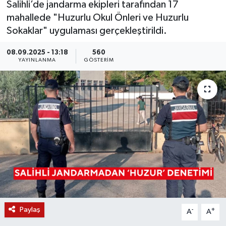
Salihli’de jandarma ekipleri tarafından 17
mahallede "Huzurlu Okul Önleri ve Huzurlu
KÜLTÜR SANAT
SARIGÖL
KÖPRÜBAŞI
EKONOMİ
Sokaklar" uygulaması gerçekleştirildi.
YAŞAM
SARUHANLI
KULA
EĞİTİM
08.09.2025 - 13:18
560
YAYINLANMA
GÖSTERIM
LIFE
SELENDİ
SALİHLİ
KÜLTÜR SANAT
KIRKAĞAÇ
SARIGÖL
SPOR
DEMİRCİ
SARUHANLI
YAŞAM
GÖLMARMARA
ŞEHZADELER
LIFE
GÖRDES
SELENDİ
BİLİM VE TEKNOLOJİ
KÖPRÜBAŞI
SOMA
YAZARLAR
Paylaş
-
+
A
A
SOMA
TURGUTLU
MANİSA'NIN YÖRESEL LEZZETLERİ