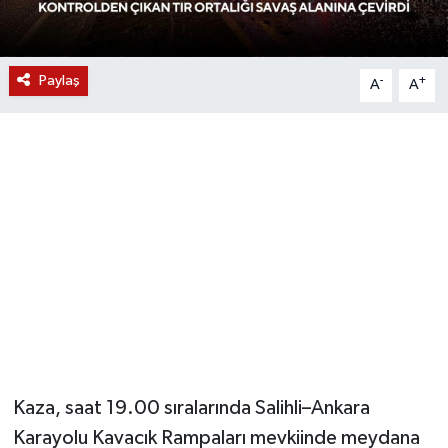
YUNUSEMRE
MANİSA'YI KEŞFET
Paylaş
-
+
A
A
TÜRKİYE'DE TREND HABERLER
ÖZEL HABER
Kaza, saat 19.00 sıralarında Salihli–Ankara
Karayolu Kavacık Rampaları mevkiinde meydana