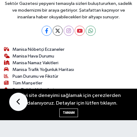
Sektör Gazetesi yepyeni temasıyla sizleri buluştururken, sadelik
ve modernizmi bir araya getiriyor. Şatafattan kaçınıyor ve
insanlara haber okuyabilecekleri bir altyapı sunuyor.
Manisa Nöbetçi Eczaneler
Manisa Hava Durumu
Manisa Namaz Vakitleri
Manisa Trafik Yoğunluk Haritası
Puan Durumu ve Fikstür
Tüm Manşetler
Son Dakika Haberleri
En iyi site deneyimi sağlamak için çerezlerden
Haber Arşivi
faydalanıyoruz. Detaylar için lütfen tıklayın.
TAMAM
Hakkımızda
Künye
Gizlilik Sözleşmesi
İletişim
Salihli Post Haber
Manisa Post Haber