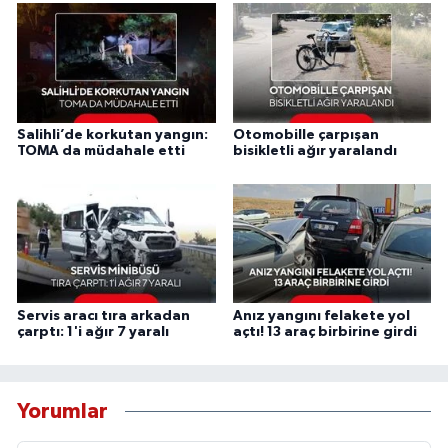
Salihli’de korkutan yangın:
Otomobille çarpışan
TOMA da müdahale etti
bisikletli ağır yaralandı
Servis aracı tıra arkadan
Anız yangını felakete yol
çarptı: 1'i ağır 7 yaralı
açtı! 13 araç birbirine girdi
Yorumlar