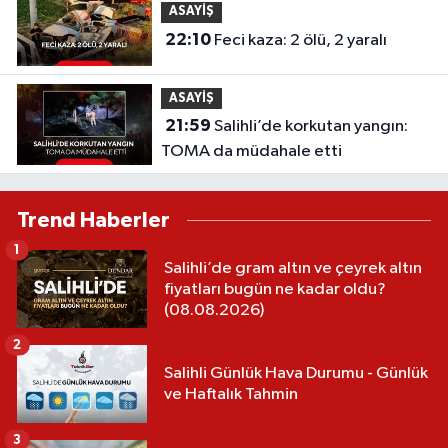
ASAYİŞ
22:10
Feci kaza: 2 ölü, 2 yaralı
ASAYİŞ
21:59
Salihli’de korkutan yangın:
TOMA da müdahale etti
Trend Haberler
1
Salihli’de gram altın ve çeyrek altın
fiyatları bugün ne kadar oldu?
(08.08.2026)
2
Salihli Günlük Hava Durumu - Günlük
ve Haftalık Tahmin
3