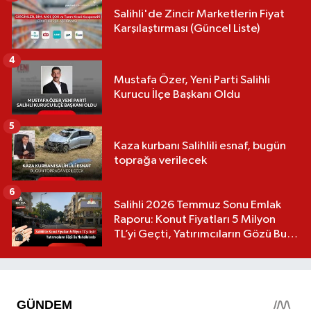
Salihli'de Zincir Marketlerin Fiyat
Karşılaştırması (Güncel Liste)
4
Mustafa Özer, Yeni Parti Salihli
Kurucu İlçe Başkanı Oldu
5
Kaza kurbanı Salihlili esnaf, bugün
toprağa verilecek
6
Salihli 2026 Temmuz Sonu Emlak
Raporu: Konut Fiyatları 5 Milyon
TL’yi Geçti, Yatırımcıların Gözü Bu
Mahallelerde