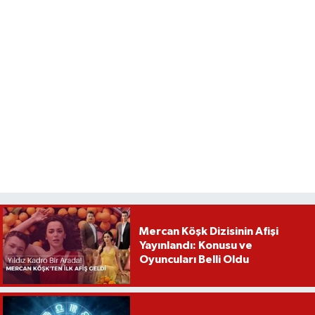
Mercan Köşk Dizisinin Afişi
Yayınlandı: Konusu ve
Oyuncuları Belli Oldu