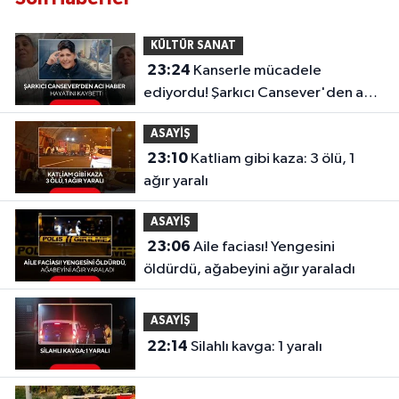
KÜLTÜR SANAT
23:24
Kanserle mücadele
ediyordu! Şarkıcı Cansever'den acı
haber, hayatını kaybetti
ASAYİŞ
23:10
Katliam gibi kaza: 3 ölü, 1
ağır yaralı
ASAYİŞ
23:06
Aile faciası! Yengesini
öldürdü, ağabeyini ağır yaraladı
ASAYİŞ
22:14
Silahlı kavga: 1 yaralı