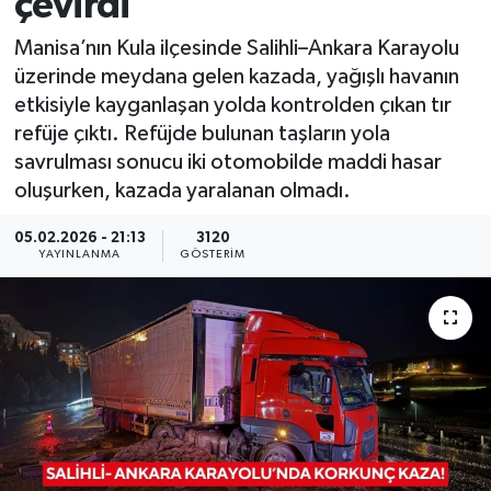
çevirdi
KÜLTÜR SANAT
SARIGÖL
KÖPRÜBAŞI
EKONOMİ
Manisa’nın Kula ilçesinde Salihli–Ankara Karayolu
üzerinde meydana gelen kazada, yağışlı havanın
YAŞAM
SARUHANLI
KULA
EĞİTİM
etkisiyle kayganlaşan yolda kontrolden çıkan tır
refüje çıktı. Refüjde bulunan taşların yola
LIFE
SELENDİ
SALİHLİ
KÜLTÜR SANAT
savrulması sonucu iki otomobilde maddi hasar
oluşurken, kazada yaralanan olmadı.
KIRKAĞAÇ
SARIGÖL
SPOR
05.02.2026 - 21:13
3120
YAYINLANMA
GÖSTERIM
DEMİRCİ
SARUHANLI
YAŞAM
GÖLMARMARA
ŞEHZADELER
LIFE
GÖRDES
SELENDİ
BİLİM VE TEKNOLOJİ
KÖPRÜBAŞI
SOMA
YAZARLAR
SOMA
TURGUTLU
MANİSA'NIN YÖRESEL LEZZETLERİ