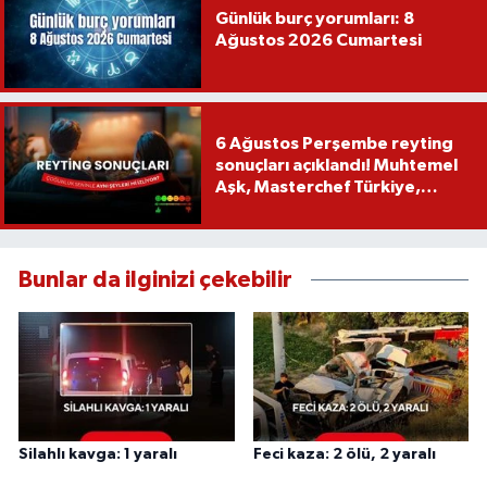
Günlük burç yorumları: 8
Ağustos 2026 Cumartesi
6 Ağustos Perşembe reyting
sonuçları açıklandı! Muhtemel
Aşk, Masterchef Türkiye,
Recep İvedik
Bunlar da ilginizi çekebilir
Silahlı kavga: 1 yaralı
Feci kaza: 2 ölü, 2 yaralı