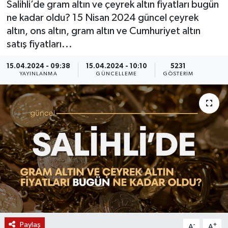
Salihli’de gram altın ve çeyrek altın fiyatları bugün
ne kadar oldu? 15 Nisan 2024 güncel çeyrek
KÜLTÜR SANAT
SARIGÖL
KÖPRÜBAŞI
EKONOMİ
altın, ons altın, gram altın ve Cumhuriyet altın
satış fiyatları...
YAŞAM
SARUHANLI
KULA
EĞİTİM
15.04.2024 - 09:38
15.04.2024 - 10:10
5231
LIFE
SELENDİ
SALİHLİ
KÜLTÜR SANAT
YAYINLANMA
GÜNCELLEME
GÖSTERIM
KIRKAĞAÇ
SARIGÖL
SPOR
DEMİRCİ
SARUHANLI
YAŞAM
GÖLMARMARA
ŞEHZADELER
LIFE
GÖRDES
SELENDİ
BİLİM VE TEKNOLOJİ
KÖPRÜBAŞI
SOMA
YAZARLAR
Paylaş
SOMA
TURGUTLU
MANİSA'NIN YÖRESEL LEZZETLERİ
-
+
A
A