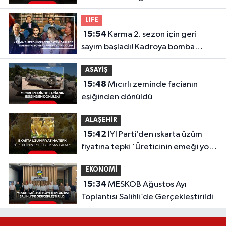
oldu
LIFE
15:54
Karma 2. sezon için geri
sayım başladı! Kadroya bomba
isimler dahil oldu
ASAYİŞ
15:48
Mıcırlı zeminde facianın
eşiğinden dönüldü
ALAŞEHİR
15:42
İYİ Parti’den ıskarta üzüm
fiyatına tepki 'Üreticinin emeği yok
sayılamaz'
EKONOMİ
15:34
MESKOB Ağustos Ayı
Toplantısı Salihli’de Gerçekleştirildi