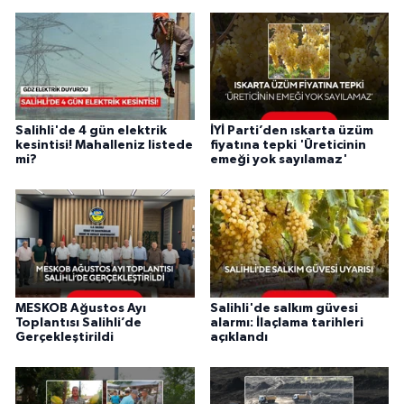
Salihli'de 4 gün elektrik
İYİ Parti’den ıskarta üzüm
kesintisi! Mahalleniz listede
fiyatına tepki 'Üreticinin
mi?
emeği yok sayılamaz'
MESKOB Ağustos Ayı
Salihli'de salkım güvesi
Toplantısı Salihli’de
alarmı: İlaçlama tarihleri
Gerçekleştirildi
açıklandı