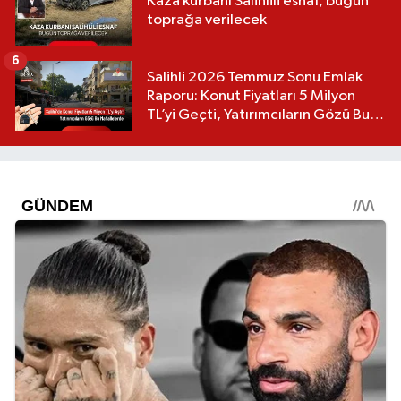
Kaza kurbanı Salihlili esnaf, bugün
toprağa verilecek
6
Salihli 2026 Temmuz Sonu Emlak
Raporu: Konut Fiyatları 5 Milyon
TL’yi Geçti, Yatırımcıların Gözü Bu
Mahallelerde