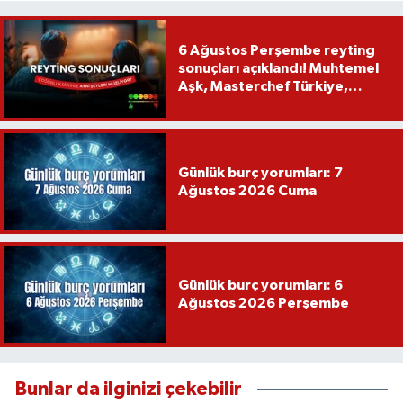
6 Ağustos Perşembe reyting
sonuçları açıklandı! Muhtemel
Aşk, Masterchef Türkiye,
Recep İvedik
Günlük burç yorumları: 7
Ağustos 2026 Cuma
Günlük burç yorumları: 6
Ağustos 2026 Perşembe
Bunlar da ilginizi çekebilir