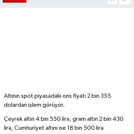
YUNUSEMRE
MANİSA'YI KEŞFET
TÜRKİYE'DE TREND HABERLER
ÖZEL HABER
Altının spot piyasadaki ons fiyatı 2 bin 355
dolardan işlem görüyor.
Çeyrek altın 4 bin 550 lira, gram altın 2 bin 430
lira, Cumhuriyet altını ise 18 bin 500 lira