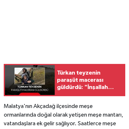
YUNUSEMRE
MANİSA'YI KEŞFET
TÜRKİYE'DE TREND HABERLER
ÖZEL HABER
Türkan teyzenin
paraşüt macerası
güldürdü: "İnşallah
tansiyonumu
yükseltmez"
Malatya'nın Akçadağ ilçesinde meşe
ormanlarında doğal olarak yetişen meşe mantarı,
vatandaşlara ek gelir sağlıyor. Saatlerce meşe