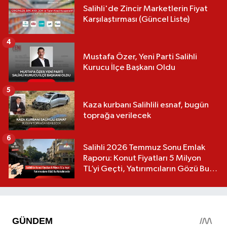
Salihli'de Zincir Marketlerin Fiyat
Karşılaştırması (Güncel Liste)
4
Mustafa Özer, Yeni Parti Salihli
Kurucu İlçe Başkanı Oldu
5
Kaza kurbanı Salihlili esnaf, bugün
toprağa verilecek
6
Salihli 2026 Temmuz Sonu Emlak
Raporu: Konut Fiyatları 5 Milyon
TL’yi Geçti, Yatırımcıların Gözü Bu
Mahallelerde