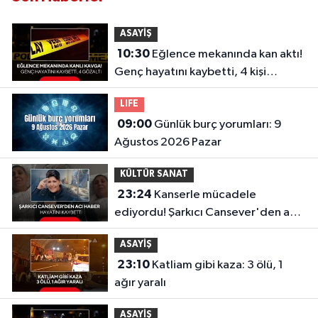
ASAYİŞ
10:30
Eğlence mekanında kan aktı!
Genç hayatını kaybetti, 4 kişi
gözaltında
LIFE
09:00
Günlük burç yorumları: 9
Ağustos 2026 Pazar
KÜLTÜR SANAT
23:24
Kanserle mücadele
ediyordu! Şarkıcı Cansever'den acı
haber, hayatını kaybetti
ASAYİŞ
23:10
Katliam gibi kaza: 3 ölü, 1
ağır yaralı
ASAYİŞ