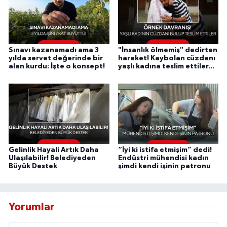
Sınavı kazanamadı ama 3
"İnsanlık ölmemiş" dedirten
yılda servet değerinde bir
hareket! Kaybolan cüzdanı
alan kurdu: İşte o konsept!
yaşlı kadına teslim ettiler...
Gelinlik Hayali Artık Daha
“İyi ki istifa etmişim” dedi!
Ulaşılabilir! Belediyeden
Endüstri mühendisi kadın
Büyük Destek
şimdi kendi işinin patronu
Yorumlar