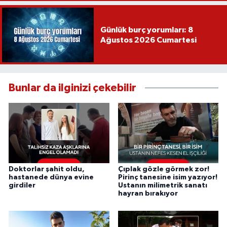
Günlük burç yorumları: 8
Ağustos 2026 Cumartesi
Bunlar da ilginizi çekebilir
Doktorlar şahit oldu,
Çıplak gözle görmek zor!
hastanede dünya evine
Pirinç tanesine isim yazıyor!
girdiler
Ustanın milimetrik sanatı
hayran bırakıyor