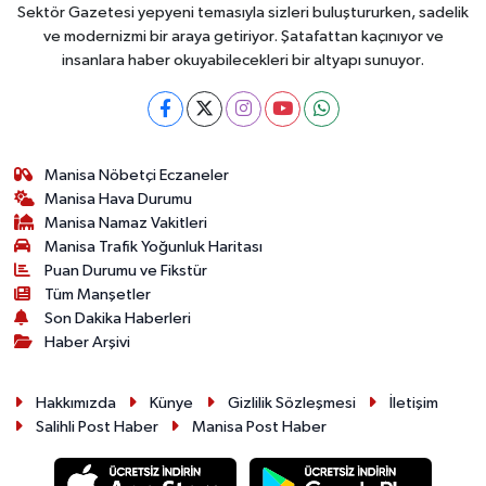
Sektör Gazetesi yepyeni temasıyla sizleri buluştururken, sadelik
ve modernizmi bir araya getiriyor. Şatafattan kaçınıyor ve
insanlara haber okuyabilecekleri bir altyapı sunuyor.
Manisa Nöbetçi Eczaneler
Manisa Hava Durumu
Manisa Namaz Vakitleri
Manisa Trafik Yoğunluk Haritası
Puan Durumu ve Fikstür
Tüm Manşetler
Son Dakika Haberleri
Haber Arşivi
Hakkımızda
Künye
Gizlilik Sözleşmesi
İletişim
Salihli Post Haber
Manisa Post Haber