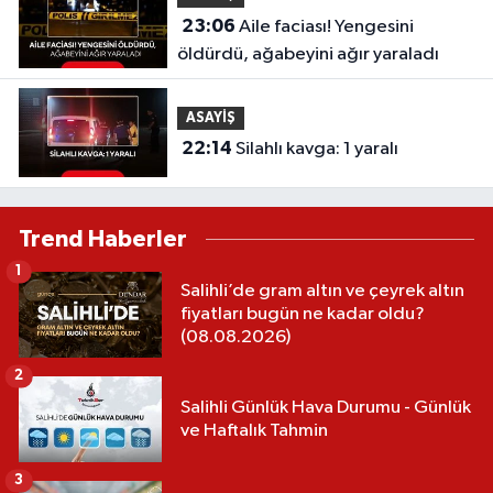
23:06
Aile faciası! Yengesini
öldürdü, ağabeyini ağır yaraladı
ASAYİŞ
22:14
Silahlı kavga: 1 yaralı
Trend Haberler
1
Salihli’de gram altın ve çeyrek altın
fiyatları bugün ne kadar oldu?
(08.08.2026)
2
Salihli Günlük Hava Durumu - Günlük
ve Haftalık Tahmin
3