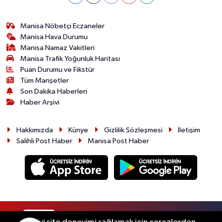
Manisa Nöbetçi Eczaneler
Manisa Hava Durumu
Manisa Namaz Vakitleri
Manisa Trafik Yoğunluk Haritası
Puan Durumu ve Fikstür
Tüm Manşetler
Son Dakika Haberleri
Haber Arşivi
Hakkımızda
Künye
Gizlilik Sözleşmesi
İletişim
Salihli Post Haber
Manisa Post Haber
RSS
Copyright © 2026. Her hakkı saklıdır.