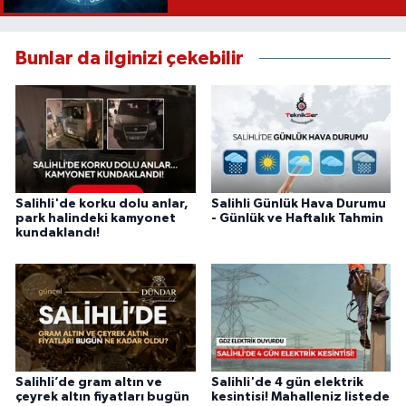
Bunlar da ilginizi çekebilir
Salihli'de korku dolu anlar,
Salihli Günlük Hava Durumu
park halindeki kamyonet
- Günlük ve Haftalık Tahmin
kundaklandı!
Salihli’de gram altın ve
Salihli'de 4 gün elektrik
çeyrek altın fiyatları bugün
kesintisi! Mahalleniz listede