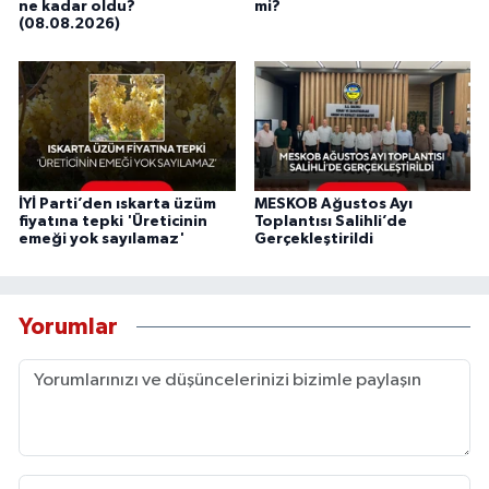
ne kadar oldu?
mi?
(08.08.2026)
İYİ Parti’den ıskarta üzüm
MESKOB Ağustos Ayı
fiyatına tepki 'Üreticinin
Toplantısı Salihli’de
emeği yok sayılamaz'
Gerçekleştirildi
Yorumlar