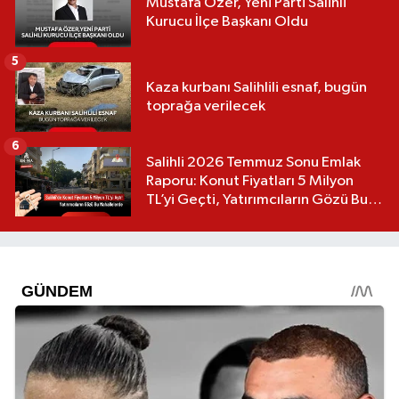
Mustafa Özer, Yeni Parti Salihli
Kurucu İlçe Başkanı Oldu
5
Kaza kurbanı Salihlili esnaf, bugün
toprağa verilecek
6
Salihli 2026 Temmuz Sonu Emlak
Raporu: Konut Fiyatları 5 Milyon
TL’yi Geçti, Yatırımcıların Gözü Bu
Mahallelerde