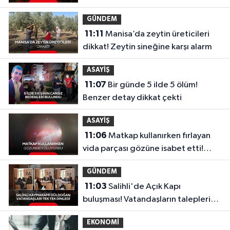
GÜNDEM
11:11
Manisa’da zeytin üreticileri
dikkat! Zeytin sineğine karşı alarm
ASAYİŞ
11:07
Bir günde 5 ilde 5 ölüm!
Benzer detay dikkat çekti
ASAYİŞ
11:06
Matkap kullanırken fırlayan
vida parçası gözüne isabet etti!
“Gözlük kullanmadım, böyle oldu”
GÜNDEM
11:03
Salihli'de Açık Kapı
buluşması! Vatandaşların talepleri
dinlendi
EKONOMİ