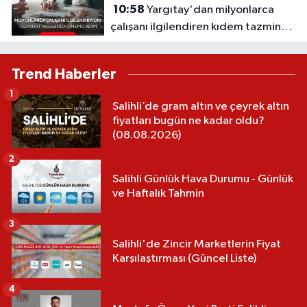
10:58
Yargıtay'dan milyonlarca
çalışanı ilgilendiren kıdem tazminatı
kararı
Trend Haberler
1
Salihli’de gram altın ve çeyrek altın
fiyatları bugün ne kadar oldu?
(08.08.2026)
2
Salihli Günlük Hava Durumu - Günlük
ve Haftalık Tahmin
3
Salihli'de Zincir Marketlerin Fiyat
Karşılaştırması (Güncel Liste)
4