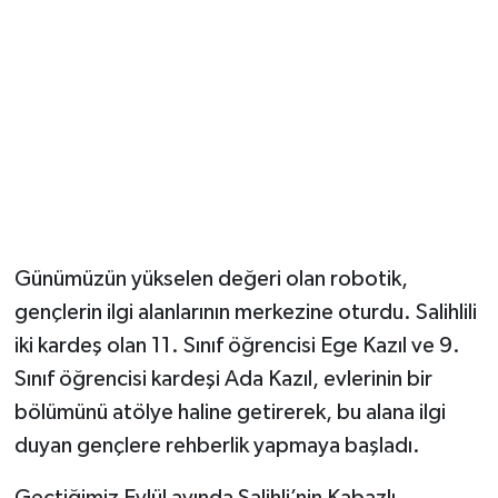
YUNUSEMRE
MANİSA'YI KEŞFET
TÜRKİYE'DE TREND HABERLER
ÖZEL HABER
Günümüzün yükselen değeri olan robotik,
gençlerin ilgi alanlarının merkezine oturdu. Salihlili
iki kardeş olan 11. Sınıf öğrencisi Ege Kazıl ve 9.
Sınıf öğrencisi kardeşi Ada Kazıl, evlerinin bir
bölümünü atölye haline getirerek, bu alana ilgi
duyan gençlere rehberlik yapmaya başladı.