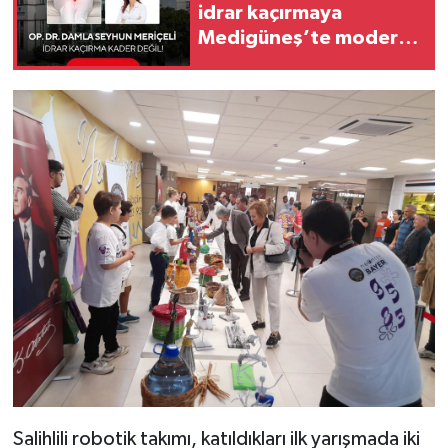
idrar kaçırmaya
Medigüneş’te modern
çözüm
Salihlili robotik takımı, katıldıkları ilk yarışmada iki