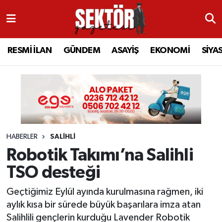
RESMİ İLAN
MANİSA
RESMİ İLAN
MANİSA
Manisa Nöbetçi Eczaneler
RESMİ İLAN
GÜNDEM
ASAYİŞ
EKONOMİ
SİYA
GÜNDEM
TURGUTLU
MANİSA İLÇELERİ
AHMETLİ
Manisa Hava Durumu
ASAYİŞ
AHMETLİ
AKHİSAR
ARAMIZDAN AYRILANLAR
Manisa Namaz Vakitleri
EKONOMİ
AKHİSAR
ALAŞEHİR
BİR ZAMANLAR SALİHLİ
Manisa Trafik Yoğunluk Haritası
HABERLER
SALİHLİ
SİYASET
ALAŞEHİR
DEMİRCİ
SİZİN SESİNİZ
Süper Lig Puan Durumu ve Fikstür
Robotik Takımı’na Salihli
EĞİTİM
KULA
GÖLMARMARA
GÜNDEM
Tüm Manşetler
TSO desteği
SAĞLIK
YUNUSEMRE
GÖRDES
ASAYİŞ
Son Dakika Haberleri
Geçtiğimiz Eylül ayında kurulmasına rağmen, iki
aylık kısa bir sürede büyük başarılara imza atan
SPOR
ŞEHZADELER
KIRKAĞAÇ
SİYASET
Haber Arşivi
Salihlili gençlerin kurduğu Lavender Robotik