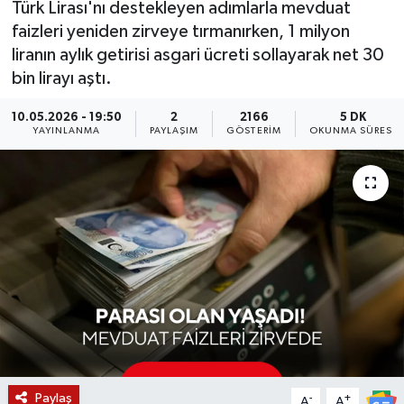
Türk Lirası'nı destekleyen adımlarla mevduat
faizleri yeniden zirveye tırmanırken, 1 milyon
KÜLTÜR SANAT
SARIGÖL
KÖPRÜBAŞI
EKONOMİ
liranın aylık getirisi asgari ücreti sollayarak net 30
bin lirayı aştı.
YAŞAM
SARUHANLI
KULA
EĞİTİM
10.05.2026 - 19:50
2
2166
5 DK
LIFE
SELENDİ
SALİHLİ
KÜLTÜR SANAT
YAYINLANMA
PAYLAŞIM
GÖSTERIM
OKUNMA SÜRESI
KIRKAĞAÇ
SARIGÖL
SPOR
DEMİRCİ
SARUHANLI
YAŞAM
GÖLMARMARA
ŞEHZADELER
LIFE
GÖRDES
SELENDİ
BİLİM VE TEKNOLOJİ
KÖPRÜBAŞI
SOMA
YAZARLAR
Paylaş
SOMA
TURGUTLU
MANİSA'NIN YÖRESEL LEZZETLERİ
-
+
A
A