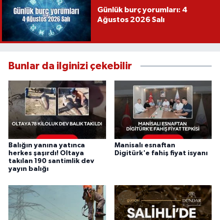
Günlük burç yorumları: 4
Ağustos 2026 Salı
Bunlar da ilginizi çekebilir
Balığın yanına yatınca
Manisalı esnaftan
herkes şaşırdı! Oltaya
Digitürk'e fahiş fiyat isyanı
takılan 190 santimlik dev
yayın balığı