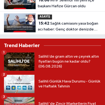
16:06
MHP Selendi'nin yeni ilçe
başkanı Hafize Gürcan oldu
ASAYİŞ
15:42
Sağlık camiasını yasa boğan
acı haber: Genç doktor denizde
boğuldu
Trend Haberler
1
Salihli’de gram altın ve çeyrek altın
fiyatları bugün ne kadar oldu?
(06.08.2026)
2
Salihli Günlük Hava Durumu - Günlük
ve Haftalık Tahmin
3
Salihli'de Zincir Marketlerin Fiyat