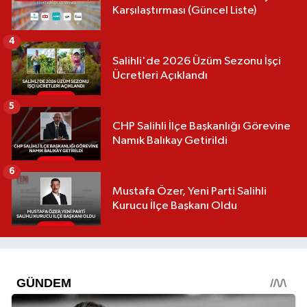
Karşılaştırması (Güncel Liste)
4
Salihli'de 2026 Üzüm Sezonu İşçi
Ücretleri Açıklandı
5
CHP Salihli İlçe Başkanlığı Görevine
Namık Balıkay Getirildi
6
Mustafa Özer, Yeni Parti Salihli
Kurucu İlçe Başkanı Oldu