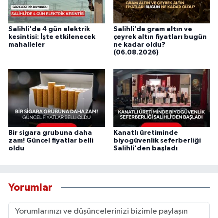
Salihli'de 4 gün elektrik
Salihli’de gram altın ve
kesintisi: İşte etkilenecek
çeyrek altın fiyatları bugün
mahalleler
ne kadar oldu?
(06.08.2026)
Bir sigara grubuna daha
Kanatlı üretiminde
zam! Güncel fiyatlar belli
biyogüvenlik seferberliği
oldu
Salihli'den başladı
Yorumlar