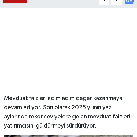
YUNUSEMRE
MANİSA'YI KEŞFET
TÜRKİYE'DE TREND HABERLER
ÖZEL HABER
Mevduat faizleri adım adım değer kazanmaya
devam ediyor. Son olarak 2025 yılının yaz
aylarında rekor seviyelere gelen mevduat faizleri
yatırımcısını güldürmeyi sürdürüyor.