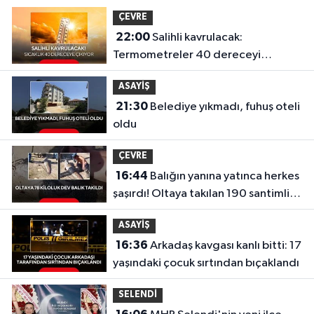
ÇEVRE
22:00
Salihli kavrulacak:
Termometreler 40 dereceyi
gösterecek
ASAYİŞ
21:30
Belediye yıkmadı, fuhuş oteli
oldu
ÇEVRE
16:44
Balığın yanına yatınca herkes
şaşırdı! Oltaya takılan 190 santimlik
dev yayın balığı
ASAYİŞ
16:36
Arkadaş kavgası kanlı bitti: 17
yaşındaki çocuk sırtından bıçaklandı
SELENDİ