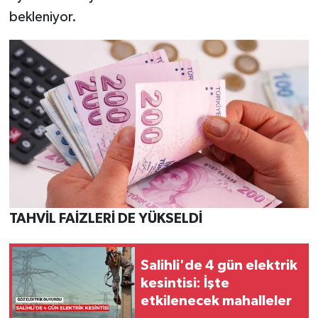
bekleniyor.
TAHVİL FAİZLERİ DE YÜKSELDİ
Salihli'de 4 gün elektrik
kesintisi: İşte
etkilenecek mahalleler