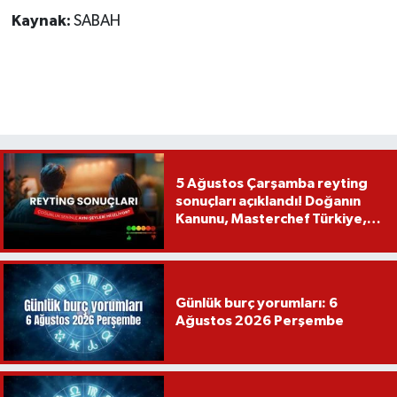
Kaynak:
SABAH
5 Ağustos Çarşamba reyting
sonuçları açıklandı! Doğanın
Kanunu, Masterchef Türkiye,
Var Mısın Yok Musun
Günlük burç yorumları: 6
Ağustos 2026 Perşembe