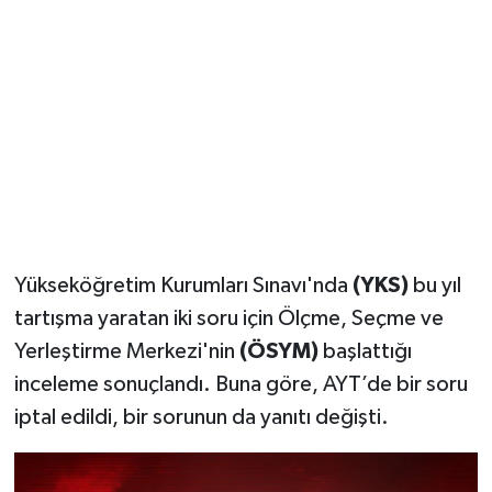
YUNUSEMRE
MANİSA'YI KEŞFET
TÜRKİYE'DE TREND HABERLER
ÖZEL HABER
Yükseköğretim Kurumları Sınavı'nda
(YKS)
bu yıl
tartışma yaratan iki soru için Ölçme, Seçme ve
Yerleştirme Merkezi'nin
(ÖSYM)
başlattığı
inceleme sonuçlandı. Buna göre, AYT’de bir soru
iptal edildi, bir sorunun da yanıtı değişti.