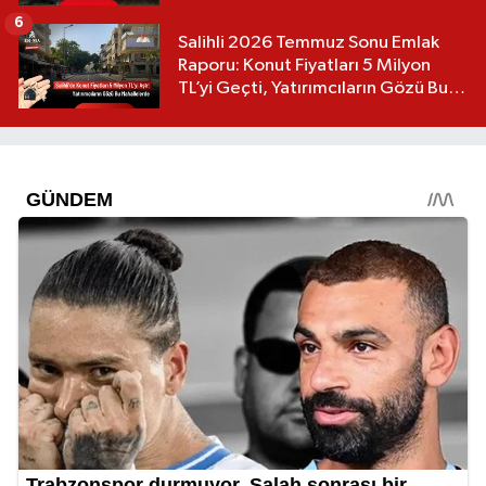
6
Salihli 2026 Temmuz Sonu Emlak
Raporu: Konut Fiyatları 5 Milyon
TL’yi Geçti, Yatırımcıların Gözü Bu
Mahallelerde