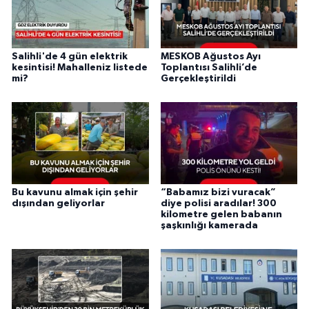
Salihli'de 4 gün elektrik
MESKOB Ağustos Ayı
kesintisi! Mahalleniz listede
Toplantısı Salihli’de
mi?
Gerçekleştirildi
Bu kavunu almak için şehir
“Babamız bizi vuracak”
dışından geliyorlar
diye polisi aradılar! 300
kilometre gelen babanın
şaşkınlığı kamerada