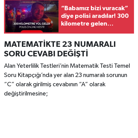
“Babamız bizi vuracak”
diye polisi aradılar! 300
kilometre gelen
babanın şaşkınlığı
kamerada
MATEMATİKTE 23 NUMARALI
SORU CEVABI DEĞİŞTİ
Alan Yeterlilik Testleri’nin Matematik Testi Temel
Soru Kitapçığı’nda yer alan 23 numaralı sorunun
“C” olarak girilmiş cevabının “A” olarak
değiştirilmesine;