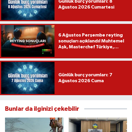
Günlük burç yorumları: 8
Ağustos 2026 Cumartesi
6 Ağustos Perşembe reyting
sonuçları açıklandı! Muhtemel
Aşk, Masterchef Türkiye,
Recep İvedik
Günlük burç yorumları: 7
Ağustos 2026 Cuma
Bunlar da ilginizi çekebilir