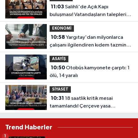
11:03
Salihli'de Açık Kapı
buluşması! Vatandaşların talepleri
dinlendi
EKONOMİ
10:58
Yargıtay'dan milyonlarca
çalışanı ilgilendiren kıdem tazminatı
kararı
ASAYİŞ
10:50
Otobüs kamyonete çarptı: 1
ölü, 14 yaralı
SİYASET
10:31
18 saatlik kritik mesai
tamamlandı! Çerçeve yasa
komisyondan geçti
Trend Haberler
1