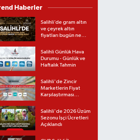
babasından Hakan
rend Haberler
Çelebi ve OnTalent
Menajerlik hakkında
Salihli’de gram altın
suç duyurusu
ve çeyrek altın
fiyatları bugün ne
kadar oldu?
(06.08.2026)
Salihli Günlük Hava
Durumu - Günlük ve
Haftalık Tahmin
Salihli'de Zincir
Marketlerin Fiyat
Karşılaştırması
(Güncel Liste)
Salihli'de 2026 Üzüm
Sezonu İşçi Ücretleri
Açıklandı