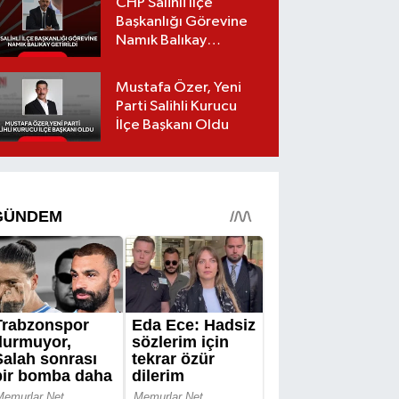
CHP Salihli İlçe
Başkanlığı Görevine
Namık Balıkay
Getirildi
Mustafa Özer, Yeni
Parti Salihli Kurucu
İlçe Başkanı Oldu