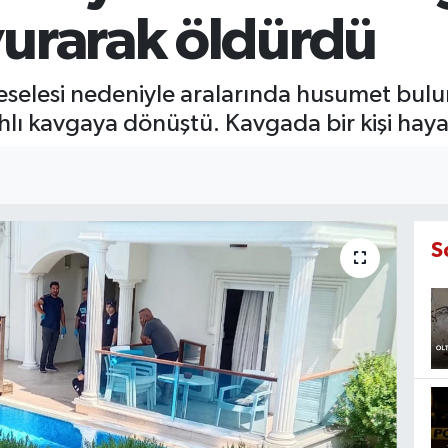
vurarak öldürdü
selesi nedeniyle aralarında husumet bulun
hlı kavgaya dönüştü. Kavgada bir kişi hayat
S