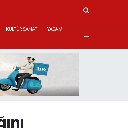
KÜLTÜR SANAT
YAŞAM
ğını