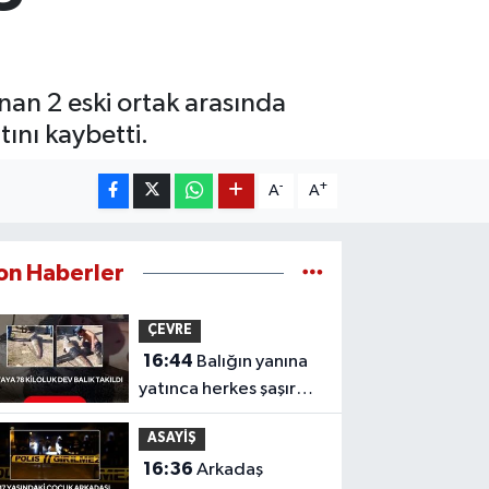
an 2 eski ortak arasında
ını kaybetti.
-
+
A
A
on Haberler
ÇEVRE
16:44
Balığın yanına
yatınca herkes şaşırdı!
Oltaya takılan 190
ASAYİŞ
santimlik dev yayın
16:36
Arkadaş
balığı