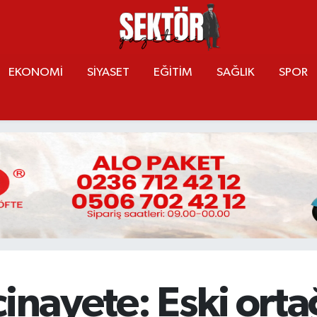
EKONOMİ
SİYASET
EĞİTİM
SAĞLIK
SPOR
cinayete: Eski orta