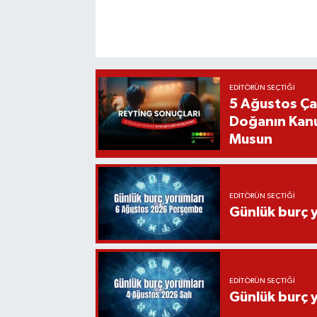
EDITÖRÜN SEÇTIĞI
5 Ağustos Ça
Doğanın Kanu
Musun
EDITÖRÜN SEÇTIĞI
Günlük burç 
EDITÖRÜN SEÇTIĞI
Günlük burç 