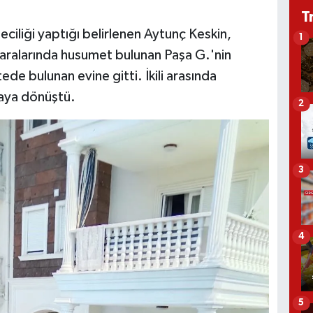
T
ciliği yaptığı belirlenen Aytunç Keskin,
1
aralarında husumet bulunan Paşa G.'nin
de bulunan evine gitti. İkili arasında
gaya dönüştü.
2
3
4
5