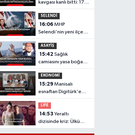
kavgası kanlı bitti: 17
yaşındaki çocuk
SELENDİ
sırtından bıçaklandı
16:06
MHP
Selendi'nin yeni ilçe
başkanı Hafize Gürcan
ASAYİŞ
oldu
15:42
Sağlık
camiasını yasa boğan
acı haber: Genç
EKONOMİ
doktor denizde
15:29
Manisalı
boğuldu
esnaftan Digitürk'e
fahiş fiyat isyanı
LIFE
14:53
Yeraltı
dizisinde kriz: Ülkü
Hilal Çiftçi'nin