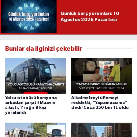
Günlük burç yorumları: 10
Ağustos 2026 Pazartesi
Bunlar da ilginizi çekebilir
Yolcu otobüsü kamyona
Alkolmetreyi üflemeyi
arkadan çarptı! Muavin
reddetti, “Yapamazsınız”
sıkıştı, 1’i ağır 8 kişi
dedi! Ceza 350 bin TL oldu
yaralandı