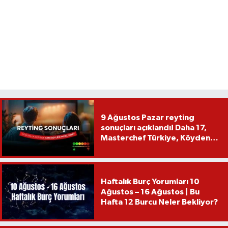
9 Ağustos Pazar reyting
sonuçları açıklandı! Daha 17,
Masterchef Türkiye, Köyden
İndim Şehre...
Haftalık Burç Yorumları 10
Ağustos – 16 Ağustos | Bu
Hafta 12 Burcu Neler Bekliyor?