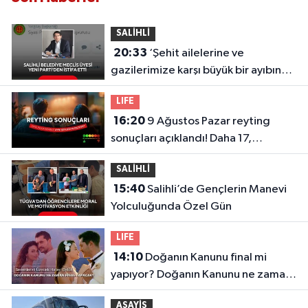
SALİHLİ
20:33
‘Şehit ailelerine ve
gazilerimize karşı büyük bir ayıbın
içinde olmaktansa…’ Ragıp
LIFE
Kırgezen’den Yeni Parti’ye sert
16:20
9 Ağustos Pazar reyting
eleştirilerle istifa
sonuçları açıklandı! Daha 17,
Masterchef Türkiye, Köyden İndim
SALİHLİ
Şehre...
15:40
Salihli’de Gençlerin Manevi
Yolculuğunda Özel Gün
LIFE
14:10
Doğanın Kanunu final mi
yapıyor? Doğanın Kanunu ne zaman
final yapacak? Final tarihi belli oldu
ASAYİŞ