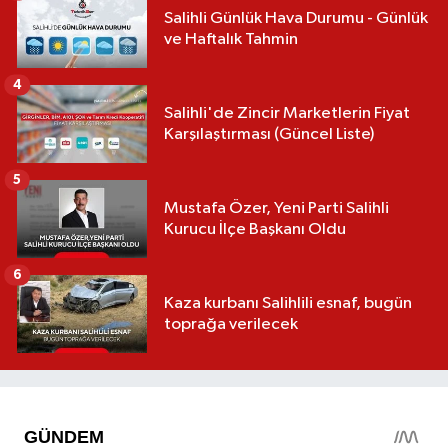
Salihli Günlük Hava Durumu - Günlük
ve Haftalık Tahmin
4
Salihli'de Zincir Marketlerin Fiyat
Karşılaştırması (Güncel Liste)
5
Mustafa Özer, Yeni Parti Salihli
Kurucu İlçe Başkanı Oldu
6
Kaza kurbanı Salihlili esnaf, bugün
toprağa verilecek