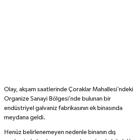
YUNUSEMRE
MANİSA'YI KEŞFET
TÜRKİYE'DE TREND HABERLER
ÖZEL HABER
Olay, akşam saatlerinde Çoraklar Mahallesi’ndeki
Organize Sanayi Bölgesi’nde bulunan bir
endüstriyel galvaniz fabrikasının ek binasında
meydana geldi.
Henüz belirlenemeyen nedenle binanın dış