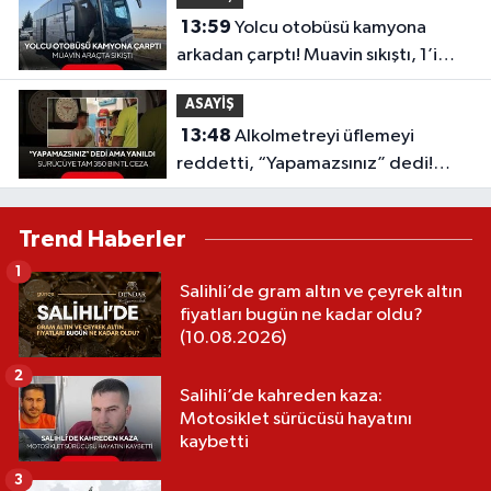
13:59
Yolcu otobüsü kamyona
arkadan çarptı! Muavin sıkıştı, 1’i
ağır 8 kişi yaralandı
ASAYİŞ
13:48
Alkolmetreyi üflemeyi
reddetti, “Yapamazsınız” dedi!
Ceza 350 bin TL oldu
Trend Haberler
1
Salihli’de gram altın ve çeyrek altın
fiyatları bugün ne kadar oldu?
(10.08.2026)
2
Salihli’de kahreden kaza:
Motosiklet sürücüsü hayatını
kaybetti
3