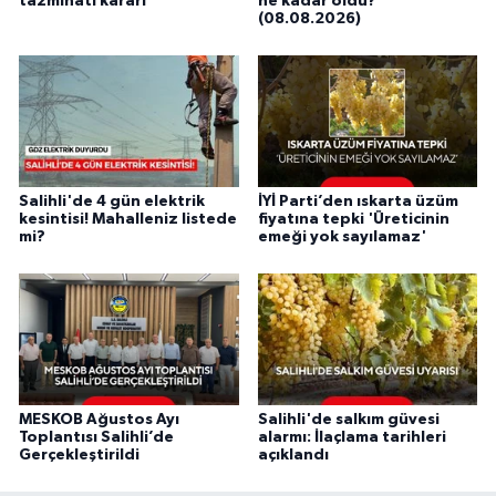
tazminatı kararı
ne kadar oldu?
(08.08.2026)
Salihli'de 4 gün elektrik
İYİ Parti’den ıskarta üzüm
kesintisi! Mahalleniz listede
fiyatına tepki 'Üreticinin
mi?
emeği yok sayılamaz'
MESKOB Ağustos Ayı
Salihli'de salkım güvesi
Toplantısı Salihli’de
alarmı: İlaçlama tarihleri
Gerçekleştirildi
açıklandı