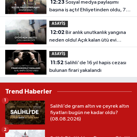
12:23
Sosyal medya paylaşımı
başına iş açtı! Ehliyetinden oldu, 72
bin TL ceza kesildi | İşte o paylaşım
ASAYİŞ
12:02
Bir anlık unutkanlık yangına
neden oldu! Açık kalan ütü evi
dumana boğdu
ASAYİŞ
11:52
Salihli'de 16 yıl hapis cezası
bulunan firari yakalandı
Trend Haberler
1
Salihli’de gram altın ve çeyrek altın
fiyatları bugün ne kadar oldu?
(08.08.2026)
2