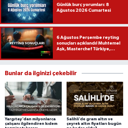
Günlük burç yorumları: 8
Ağustos 2026 Cumartesi
6 Ağustos Perşembe reyting
sonuçları açıklandı! Muhtemel
Aşk, Masterchef Türkiye,
Recep İvedik
Bunlar da ilginizi çekebilir
Yargıtay'dan milyonlarca
Salihli’de gram altın ve
çalışanı ilgilendiren kıdem
çeyrek altın fiyatları bugün