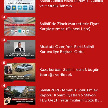
Salihli Günlük Hava Durumu - Günlük
ve Haftalık Tahmin
3
Salihli'de Zincir Marketlerin Fiyat
Karşılaştırması (Güncel Liste)
4
Mustafa Özer, Yeni Parti Salihli
Kurucu İlçe Başkanı Oldu
5
Kaza kurbanı Salihlili esnaf, bugün
toprağa verilecek
6
Salihli 2026 Temmuz Sonu Emlak
Raporu: Konut Fiyatları 5 Milyon
TL’yi Geçti, Yatırımcıların Gözü Bu
Mahallelerde