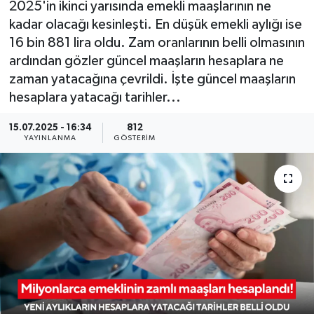
2025'in ikinci yarısında emekli maaşlarının ne
kadar olacağı kesinleşti. En düşük emekli aylığı ise
KÜLTÜR SANAT
SARIGÖL
KÖPRÜBAŞI
EKONOMİ
16 bin 881 lira oldu. Zam oranlarının belli olmasının
ardından gözler güncel maaşların hesaplara ne
YAŞAM
SARUHANLI
KULA
EĞİTİM
zaman yatacağına çevrildi. İşte güncel maaşların
LIFE
SELENDİ
SALİHLİ
KÜLTÜR SANAT
hesaplara yatacağı tarihler...
15.07.2025 - 16:34
812
KIRKAĞAÇ
SARIGÖL
SPOR
YAYINLANMA
GÖSTERIM
DEMİRCİ
SARUHANLI
YAŞAM
GÖLMARMARA
ŞEHZADELER
LIFE
GÖRDES
SELENDİ
BİLİM VE TEKNOLOJİ
KÖPRÜBAŞI
SOMA
YAZARLAR
SOMA
TURGUTLU
MANİSA'NIN YÖRESEL LEZZETLERİ