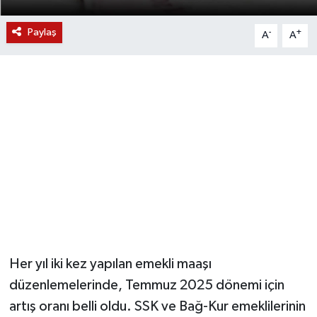
YUNUSEMRE
MANİSA'YI KEŞFET
Paylaş
-
+
A
A
TÜRKİYE'DE TREND HABERLER
ÖZEL HABER
Her yıl iki kez yapılan emekli maaşı
düzenlemelerinde, Temmuz 2025 dönemi için
artış oranı belli oldu. SSK ve Bağ-Kur emeklilerinin