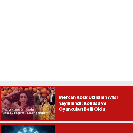
Mercan Köşk Dizisinin Afişi
Yayınlandı: Konusu ve
Oyuncuları Belli Oldu