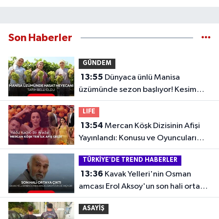
Son Haberler
GÜNDEM
13:55
Dünyaca ünlü Manisa
üzümünde sezon başlıyor! Kesim
tarihi belli oldu
LIFE
13:54
Mercan Köşk Dizisinin Afişi
Yayınlandı: Konusu ve Oyuncuları
Belli Oldu
TÜRKİYE'DE TREND HABERLER
13:36
Kavak Yelleri'nin Osman
amcası Erol Aksoy'un son hali ortaya
çıktı
ASAYİŞ