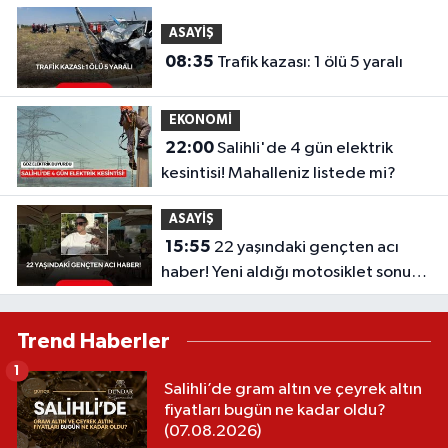
ASAYİŞ
08:35
Trafik kazası: 1 ölü 5 yaralı
EKONOMİ
22:00
Salihli'de 4 gün elektrik
kesintisi! Mahalleniz listede mi?
ASAYİŞ
15:55
22 yaşındaki gençten acı
haber! Yeni aldığı motosiklet sonu
oldu
Trend Haberler
1
Salihli’de gram altın ve çeyrek altın
fiyatları bugün ne kadar oldu?
(07.08.2026)