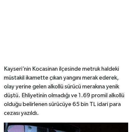
YUNUSEMRE
MANİSA'YI KEŞFET
TÜRKİYE'DE TREND HABERLER
ÖZEL HABER
Kayseri’nin Kocasinan ilçesinde metruk haldeki
müstakil ikamette çıkan yangını merak ederek,
olay yerine gelen alkollü sürücü merakına yenik
düştü. Ehliyetinin olmadığı ve 1.69 promil alkollü
olduğu belirlenen sürücüye 65 bin TL idari para
cezası yazıldı.