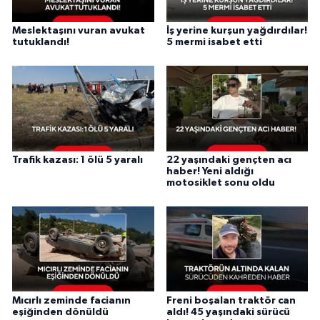
Meslektaşını vuran avukat
İş yerine kurşun yağdırdılar!
tutuklandı!
5 mermi isabet etti
Trafik kazası: 1 ölü 5 yaralı
22 yaşındaki gençten acı
haber! Yeni aldığı
motosiklet sonu oldu
Mıcırlı zeminde facianın
Freni boşalan traktör can
eşiğinden dönüldü
aldı! 45 yaşındaki sürücü