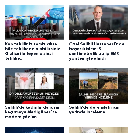
Kan tahliliniz temiz çıksa
Özel Salihli Hastanesi’nde
bile tehlikede olabilirsiniz!
başarılı işlem: 3
Gizlice ilerleyen o sinsi
santimetrelik polip EMR
tehlike...
yöntemiyle alındı
Salihli’de kadınlarda idrar
Salihli’de dere ıslahı için
kaçırmaya Medigüneş’te
yerinde inceleme
modern çözüm