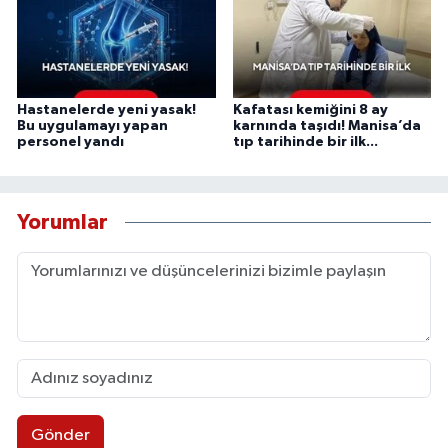
Hastanelerde yeni yasak!
Kafatası kemiğini 8 ay
Bu uygulamayı yapan
karnında taşıdı! Manisa’da
personel yandı
tıp tarihinde bir ilk...
Yorumlar
Gönder