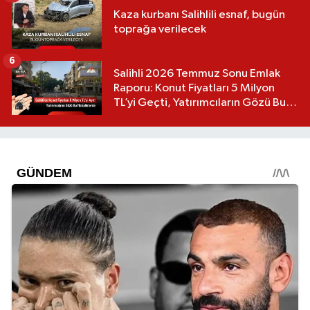
Kaza kurbanı Salihlili esnaf, bugün
toprağa verilecek
6
Salihli 2026 Temmuz Sonu Emlak
Raporu: Konut Fiyatları 5 Milyon
TL’yi Geçti, Yatırımcıların Gözü Bu
Mahallelerde