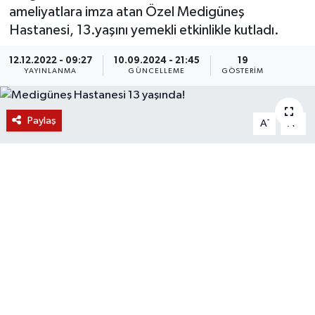
ameliyatlara imza atan Özel Medigüneş
KÜLTÜR SANAT
SARIGÖL
KÖPRÜBAŞI
EKONOMİ
Hastanesi, 13.yaşını yemekli etkinlikle kutladı.
YAŞAM
SARUHANLI
KULA
EĞİTİM
12.12.2022 - 09:27
10.09.2024 - 21:45
19
YAYINLANMA
GÜNCELLEME
GÖSTERIM
LIFE
SELENDİ
SALİHLİ
KÜLTÜR SANAT
Paylaş
-
+
A
A
KIRKAĞAÇ
SARIGÖL
SPOR
DEMİRCİ
SARUHANLI
YAŞAM
GÖLMARMARA
ŞEHZADELER
LIFE
GÖRDES
SELENDİ
BİLİM VE TEKNOLOJİ
KÖPRÜBAŞI
SOMA
YAZARLAR
SOMA
TURGUTLU
MANİSA'NIN YÖRESEL LEZZETLERİ