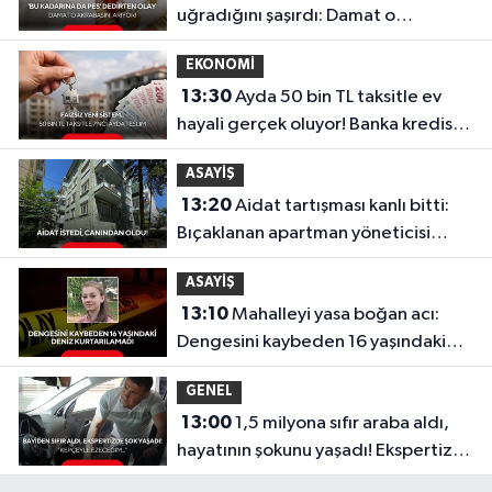
uğradığını şaşırdı: Damat o
akrabasını arıyor!
EKONOMİ
13:30
Ayda 50 bin TL taksitle ev
hayali gerçek oluyor! Banka kredisiz,
faizsiz yeni sistem...
ASAYİŞ
13:20
Aidat tartışması kanlı bitti:
Bıçaklanan apartman yöneticisi
hayatını kaybetti!
ASAYİŞ
13:10
Mahalleyi yasa boğan acı:
Dengesini kaybeden 16 yaşındaki
Deniz kurtarılamadı
GENEL
13:00
1,5 milyona sıfır araba aldı,
hayatının şokunu yaşadı! Ekspertize
götürünce gerçek ortaya çıktı