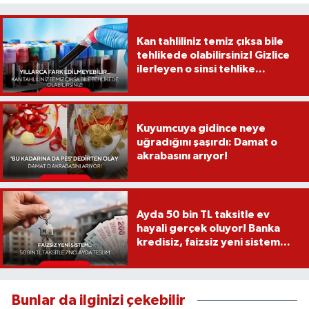
Kan tahliliniz temiz çıksa bile
tehlikede olabilirsiniz! Gizlice
ilerleyen o sinsi tehlike...
Kuyumcuya gidince neye
uğradığını şaşırdı: Damat o
akrabasını arıyor!
Ayda 50 bin TL taksitle ev
hayali gerçek oluyor! Banka
kredisiz, faizsiz yeni sistem...
Bunlar da ilginizi çekebilir