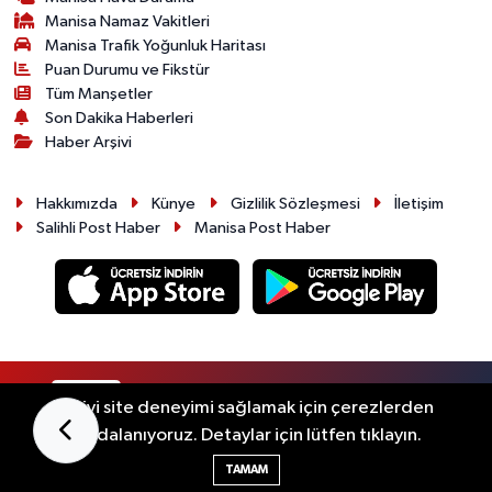
Manisa Namaz Vakitleri
Manisa Trafik Yoğunluk Haritası
Puan Durumu ve Fikstür
Tüm Manşetler
Son Dakika Haberleri
Haber Arşivi
Hakkımızda
Künye
Gizlilik Sözleşmesi
İletişim
Salihli Post Haber
Manisa Post Haber
RSS
Copyright © 2026. Her hakkı saklıdır.
En iyi site deneyimi sağlamak için çerezlerden
faydalanıyoruz. Detaylar için lütfen tıklayın.
Haber Yazılımı:
TE Bilişim
TAMAM