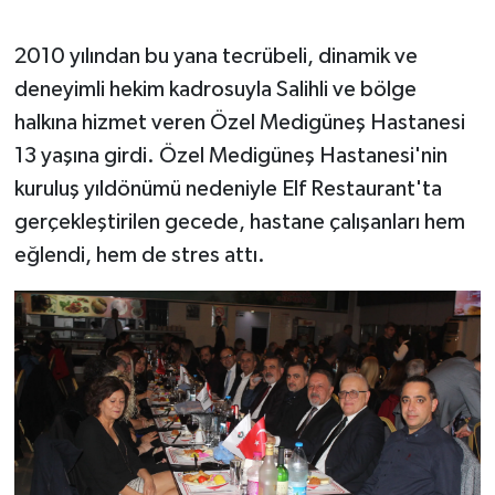
YUNUSEMRE
MANİSA'YI KEŞFET
2010 yılından bu yana tecrübeli, dinamik ve
deneyimli hekim kadrosuyla Salihli ve bölge
TÜRKİYE'DE TREND HABERLER
halkına hizmet veren Özel Medigüneş Hastanesi
13 yaşına girdi. Özel Medigüneş Hastanesi'nin
ÖZEL HABER
kuruluş yıldönümü nedeniyle Elf Restaurant'ta
gerçekleştirilen gecede, hastane çalışanları hem
eğlendi, hem de stres attı.