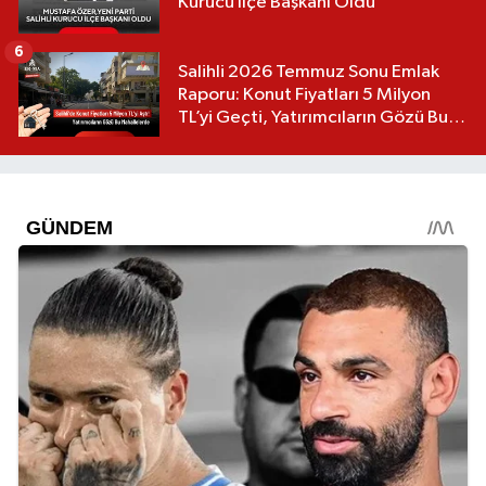
Kurucu İlçe Başkanı Oldu
6
Salihli 2026 Temmuz Sonu Emlak
Raporu: Konut Fiyatları 5 Milyon
TL’yi Geçti, Yatırımcıların Gözü Bu
Mahallelerde