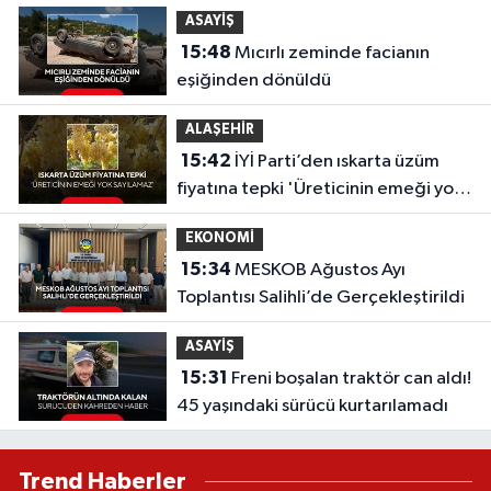
ASAYİŞ
15:48
Mıcırlı zeminde facianın
eşiğinden dönüldü
ALAŞEHİR
15:42
İYİ Parti’den ıskarta üzüm
fiyatına tepki 'Üreticinin emeği yok
sayılamaz'
EKONOMİ
15:34
MESKOB Ağustos Ayı
Toplantısı Salihli’de Gerçekleştirildi
ASAYİŞ
15:31
Freni boşalan traktör can aldı!
45 yaşındaki sürücü kurtarılamadı
Trend Haberler