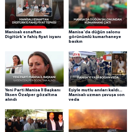
Manisalı esnaftan
Manisa'da düğün salonu
Digitürk'e fahiş fiyat isyanı
görünümlü kumarhaneye
baskın
Yeni Parti Manisa İl Başkanı
Eşiyle mutlu anıları kaldı...
İlksen Özalper gözaltına
Manisalı uzman çavuşa son
alındı
veda