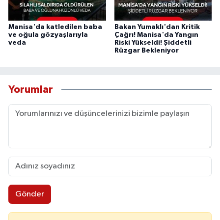
Manisa'da katledilen baba
Bakan Yumaklı'dan Kritik
ve oğula gözyaşlarıyla
Çağrı! Manisa'da Yangın
veda
Riski Yükseldi! Şiddetli
Rüzgar Bekleniyor
Yorumlar
Gönder