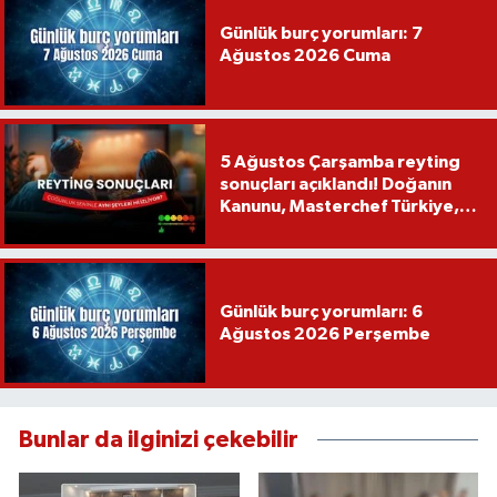
Günlük burç yorumları: 7
Ağustos 2026 Cuma
5 Ağustos Çarşamba reyting
sonuçları açıklandı! Doğanın
Kanunu, Masterchef Türkiye,
Var Mısın Yok Musun
Günlük burç yorumları: 6
Ağustos 2026 Perşembe
Bunlar da ilginizi çekebilir