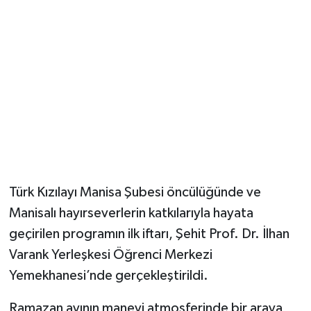
YUNUSEMRE
MANİSA'YI KEŞFET
TÜRKİYE'DE TREND HABERLER
ÖZEL HABER
Türk Kızılayı Manisa Şubesi öncülüğünde ve
Manisalı hayırseverlerin katkılarıyla hayata
geçirilen programın ilk iftarı, Şehit Prof. Dr. İlhan
Varank Yerleşkesi Öğrenci Merkezi
Yemekhanesi’nde gerçekleştirildi.
Ramazan ayının manevi atmosferinde bir araya