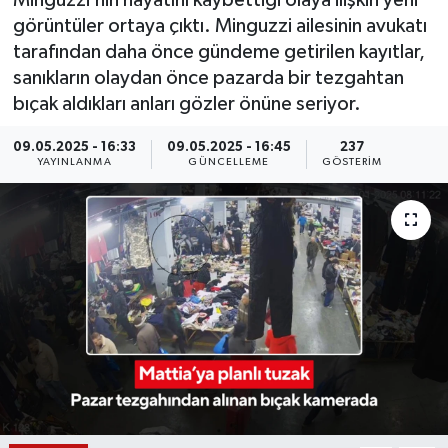
Minguzzi’nin hayatını kaybettiği olaya ilişkin yeni
görüntüler ortaya çıktı. Minguzzi ailesinin avukatı
KÜLTÜR SANAT
SARIGÖL
KÖPRÜBAŞI
EKONOMİ
tarafından daha önce gündeme getirilen kayıtlar,
sanıkların olaydan önce pazarda bir tezgahtan
YAŞAM
SARUHANLI
KULA
EĞİTİM
bıçak aldıkları anları gözler önüne seriyor.
LIFE
SELENDİ
SALİHLİ
KÜLTÜR SANAT
09.05.2025 - 16:33
09.05.2025 - 16:45
237
YAYINLANMA
GÜNCELLEME
GÖSTERIM
KIRKAĞAÇ
SARIGÖL
SPOR
DEMİRCİ
SARUHANLI
YAŞAM
GÖLMARMARA
ŞEHZADELER
LIFE
GÖRDES
SELENDİ
BİLİM VE TEKNOLOJİ
KÖPRÜBAŞI
SOMA
YAZARLAR
SOMA
TURGUTLU
MANİSA'NIN YÖRESEL LEZZETLERİ