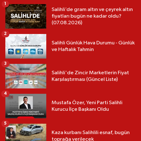
1
Salihli’de gram altın ve çeyrek altın
fiyatları bugün ne kadar oldu?
(07.08.2026)
2
Salihli Günlük Hava Durumu - Günlük
ve Haftalık Tahmin
3
Salihli'de Zincir Marketlerin Fiyat
Karşılaştırması (Güncel Liste)
4
Mustafa Özer, Yeni Parti Salihli
Kurucu İlçe Başkanı Oldu
5
Kaza kurbanı Salihlili esnaf, bugün
toprağa verilecek