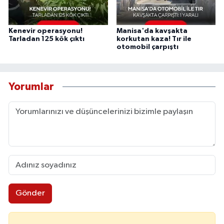
Kenevir operasyonu!
Manisa'da kavşakta
Tarladan 125 kök çıktı
korkutan kaza! Tır ile
otomobil çarpıştı
Yorumlar
Gönder