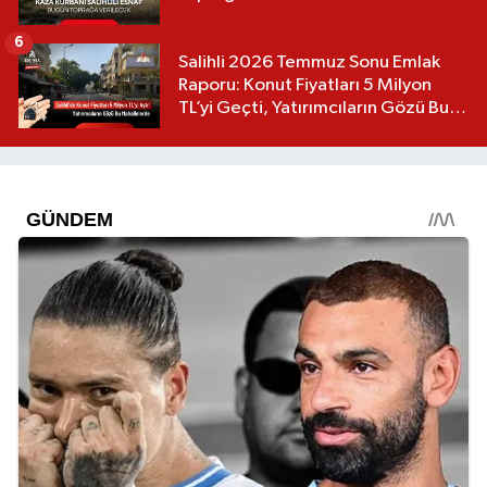
6
Salihli 2026 Temmuz Sonu Emlak
Raporu: Konut Fiyatları 5 Milyon
TL’yi Geçti, Yatırımcıların Gözü Bu
Mahallelerde