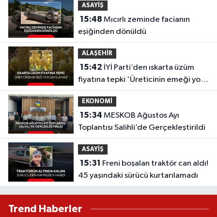
ASAYİŞ
15:48
Mıcırlı zeminde facianın
eşiğinden dönüldü
ALAŞEHİR
15:42
İYİ Parti’den ıskarta üzüm
fiyatına tepki 'Üreticinin emeği yok
sayılamaz'
EKONOMİ
15:34
MESKOB Ağustos Ayı
Toplantısı Salihli’de Gerçekleştirildi
ASAYİŞ
15:31
Freni boşalan traktör can aldı!
45 yaşındaki sürücü kurtarılamadı
Trend Haberler