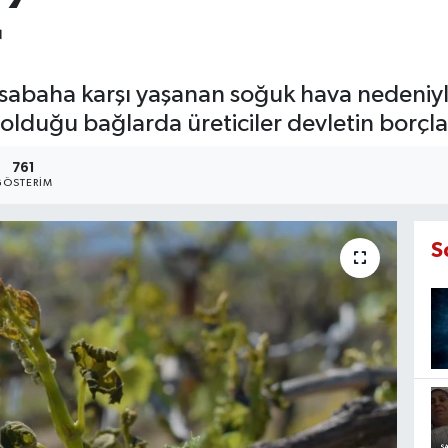
e sabaha karşı yaşanan soğuk hava nedeniy
lduğu bağlarda üreticiler devletin borçları
761
GÖSTERIM
S