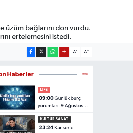
le üzüm bağlarını don vurdu.
nı ertelemesini istedi.
-
+
A
A
on Haberler
LIFE
09:00
Günlük burç
yorumları: 9 Ağustos
2026 Pazar
KÜLTÜR SANAT
23:24
Kanserle