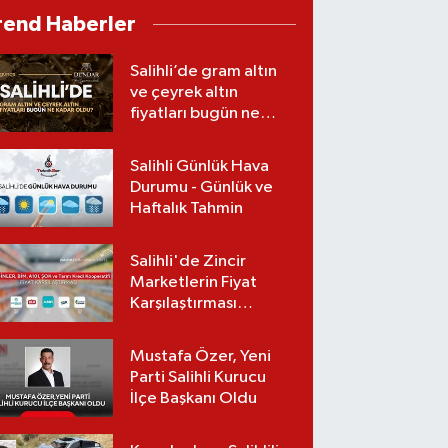
rend Haberler
Salihli’de gram altın
ve çeyrek altın
fiyatları bugün ne
kadar oldu?
(08.08.2026)
Salihli Günlük Hava
Durumu - Günlük ve
Haftalık Tahmin
Salihli'de Zincir
Marketlerin Fiyat
Karşılaştırması
(Güncel Liste)
Mustafa Özer, Yeni
Parti Salihli Kurucu
İlçe Başkanı Oldu