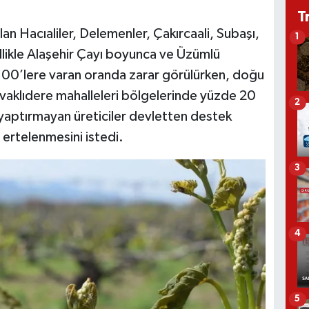
T
lan Hacıaliler, Delemenler, Çakırcaali, Subaşı,
1
likle Alaşehir Çayı boyunca ve Üzümlü
00’lere varan oranda zarar görülürken, doğu
vaklıdere mahalleleri bölgelerinde yüzde 20
2
 yaptırmayan üreticiler devletten destek
n ertelenmesini istedi.
3
4
5