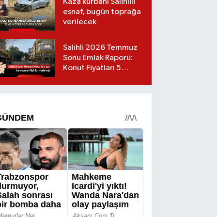
Kaza kurbanı Salihlili
esnaf, bugün toprağa
verilecek
Salihli 2026 Temmuz
Sonu Emlak Raporu:
Konut Fiyatları 5
Milyon TL’yi Geçti,
Yatırımcıların Gözü Bu
Mahallelerde