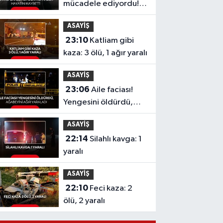
mücadele ediyordu!
Şarkıcı Cansever'den
ASAYİŞ
acı haber, hayatını
23:10
Katliam gibi
kaybetti
kaza: 3 ölü, 1 ağır yaralı
ASAYİŞ
23:06
Aile faciası!
Yengesini öldürdü,
ağabeyini ağır
ASAYİŞ
yaraladı
22:14
Silahlı kavga: 1
yaralı
ASAYİŞ
22:10
Feci kaza: 2
ölü, 2 yaralı