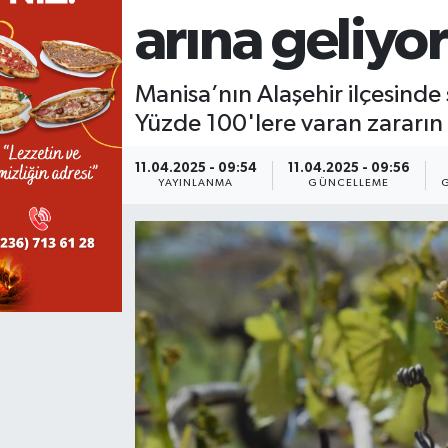
arına geliyor
KÜLTÜR SANAT
SARIGÖL
KÖPRÜBAŞI
EKONOMİ
YAŞAM
SARUHANLI
KULA
EĞİTİM
Manisa’nın Alaşehir ilçesind
Yüzde 100'lere varan zararın o
LIFE
SELENDİ
SALİHLİ
KÜLTÜR SANAT
11.04.2025 - 09:54
11.04.2025 - 09:56
YAYINLANMA
GÜNCELLEME
KIRKAĞAÇ
SARIGÖL
SPOR
DEMİRCİ
SARUHANLI
YAŞAM
GÖLMARMARA
ŞEHZADELER
LIFE
GÖRDES
SELENDİ
BİLİM VE TEKNOLOJİ
KÖPRÜBAŞI
SOMA
YAZARLAR
SOMA
TURGUTLU
MANİSA'NIN YÖRESEL LEZZETLERİ