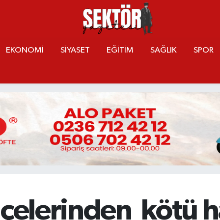
EKONOMİ
SİYASET
EĞİTİM
SAĞLIK
SPOR
lçelerinden kötü h