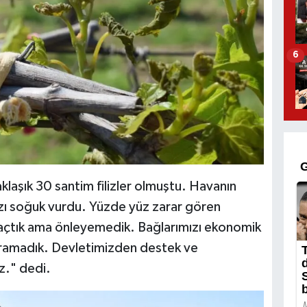
6
aklaşık 30 santim filizler olmuştu. Havanın
zı soğuk vurdu. Yüzde yüz zarar gören
 açtık ama önleyemedik. Bağlarımızı ekonomik
tıramadık. Devletimizden destek ve
z." dedi.