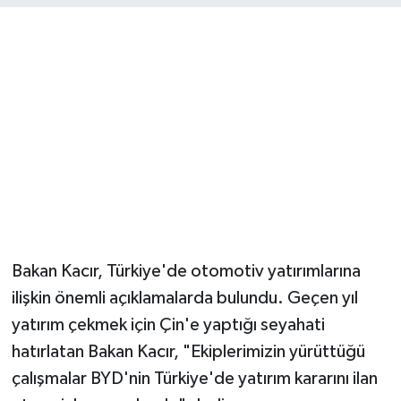
YUNUSEMRE
MANİSA'YI KEŞFET
TÜRKİYE'DE TREND HABERLER
ÖZEL HABER
Bakan Kacır, Türkiye'de otomotiv yatırımlarına
ilişkin önemli açıklamalarda bulundu. Geçen yıl
yatırım çekmek için Çin'e yaptığı seyahati
hatırlatan Bakan Kacır, "Ekiplerimizin yürüttüğü
çalışmalar BYD'nin Türkiye'de yatırım kararını ilan