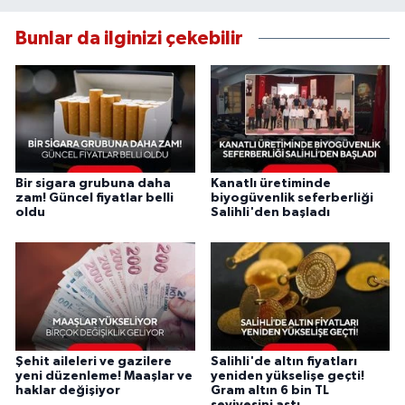
Bunlar da ilginizi çekebilir
Bir sigara grubuna daha
Kanatlı üretiminde
zam! Güncel fiyatlar belli
biyogüvenlik seferberliği
oldu
Salihli'den başladı
Şehit aileleri ve gazilere
Salihli'de altın fiyatları
yeni düzenleme! Maaşlar ve
yeniden yükselişe geçti!
haklar değişiyor
Gram altın 6 bin TL
seviyesini aştı