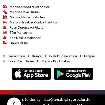
Manisa Nöbetçi Eczaneler
Manisa Hava Durumu
Manisa Namaz Vakitleri
Manisa Trafik Yoğunluk Haritası
Puan Durumu ve Fikstür
Tüm Manşetler
Son Dakika Haberleri
Haber Arşivi
Hakkımızda
Künye
Gizlilik Sözleşmesi
İletişim
Salihli Post Haber
Manisa Post Haber
RSS
Copyright © 2026. Her hakkı saklıdır.
En iyi site deneyimi sağlamak için çerezlerden