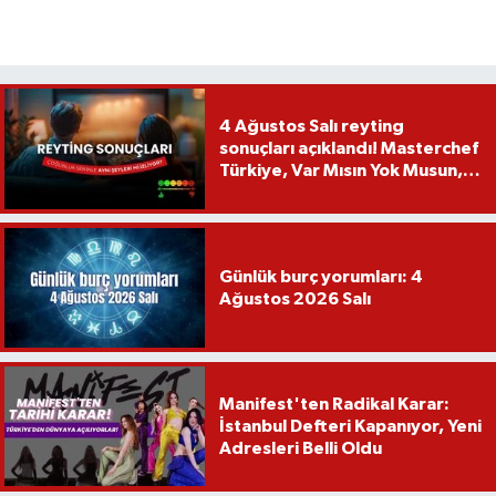
4 Ağustos Salı reyting
sonuçları açıklandı! Masterchef
Türkiye, Var Mısın Yok Musun,
Köy Düğünü, Yükselme...
Günlük burç yorumları: 4
Ağustos 2026 Salı
Manifest'ten Radikal Karar:
İstanbul Defteri Kapanıyor, Yeni
Adresleri Belli Oldu