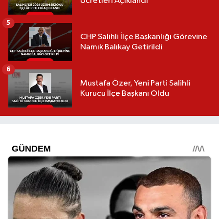
Ücretleri Açıklandı
5
CHP Salihli İlçe Başkanlığı Görevine
Namık Balıkay Getirildi
6
Mustafa Özer, Yeni Parti Salihli
Kurucu İlçe Başkanı Oldu