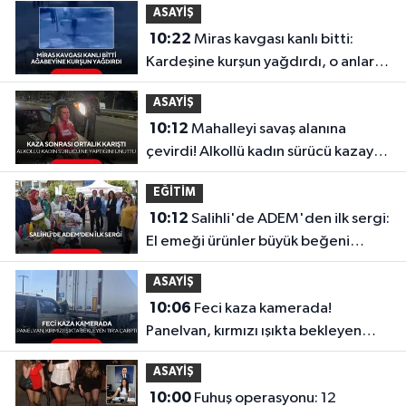
ASAYİŞ
10:22
Miras kavgası kanlı bitti:
Kardeşine kurşun yağdırdı, o anlar
kamerada...
ASAYİŞ
10:12
Mahalleyi savaş alanına
çevirdi! Alkollü kadın sürücü kazayı
bile hatırlamadı
EĞİTİM
10:12
Salihli'de ADEM'den ilk sergi:
El emeği ürünler büyük beğeni
topladı
ASAYİŞ
10:06
Feci kaza kamerada!
Panelvan, kırmızı ışıkta bekleyen
TIR’a çarptı
ASAYİŞ
10:00
Fuhuş operasyonu: 12