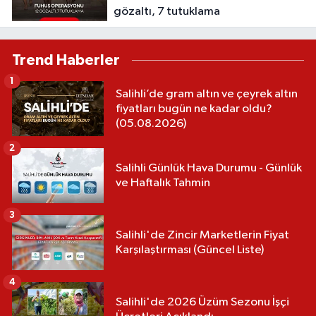
gözaltı, 7 tutuklama
Trend Haberler
1
Salihli’de gram altın ve çeyrek altın
fiyatları bugün ne kadar oldu?
(05.08.2026)
2
Salihli Günlük Hava Durumu - Günlük
ve Haftalık Tahmin
3
Salihli'de Zincir Marketlerin Fiyat
Karşılaştırması (Güncel Liste)
4
Salihli'de 2026 Üzüm Sezonu İşçi