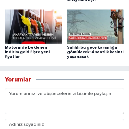
Motorinde beklenen
Salihli bu gece karanlığa
indirim geldi! İşte yeni
gömülecek: 4 saatlik kesinti
fiyatlar
yaşanacak
Yorumlar