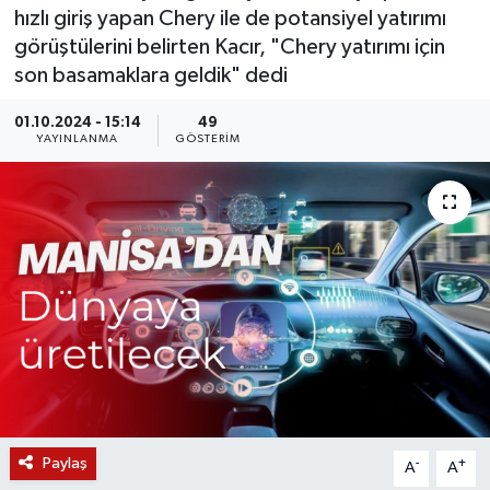
hızlı giriş yapan Chery ile de potansiyel yatırımı
KÜLTÜR SANAT
SARIGÖL
KÖPRÜBAŞI
EKONOMİ
görüştülerini belirten Kacır, "Chery yatırımı için
son basamaklara geldik" dedi
YAŞAM
SARUHANLI
KULA
EĞİTİM
01.10.2024 - 15:14
49
YAYINLANMA
GÖSTERIM
LIFE
SELENDİ
SALİHLİ
KÜLTÜR SANAT
KIRKAĞAÇ
SARIGÖL
SPOR
DEMİRCİ
SARUHANLI
YAŞAM
GÖLMARMARA
ŞEHZADELER
LIFE
GÖRDES
SELENDİ
BİLİM VE TEKNOLOJİ
KÖPRÜBAŞI
SOMA
YAZARLAR
Paylaş
-
+
A
A
SOMA
TURGUTLU
MANİSA'NIN YÖRESEL LEZZETLERİ