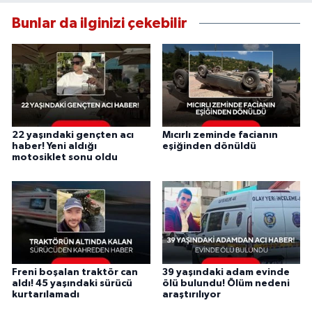
Bunlar da ilginizi çekebilir
22 yaşındaki gençten acı
Mıcırlı zeminde facianın
haber! Yeni aldığı
eşiğinden dönüldü
motosiklet sonu oldu
Freni boşalan traktör can
39 yaşındaki adam evinde
aldı! 45 yaşındaki sürücü
ölü bulundu! Ölüm nedeni
kurtarılamadı
araştırılıyor