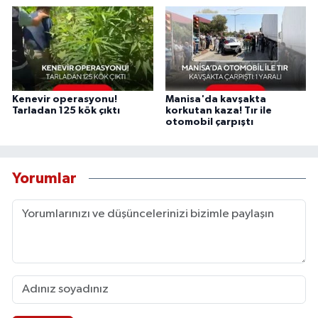
Kenevir operasyonu!
Manisa'da kavşakta
Tarladan 125 kök çıktı
korkutan kaza! Tır ile
otomobil çarpıştı
Yorumlar