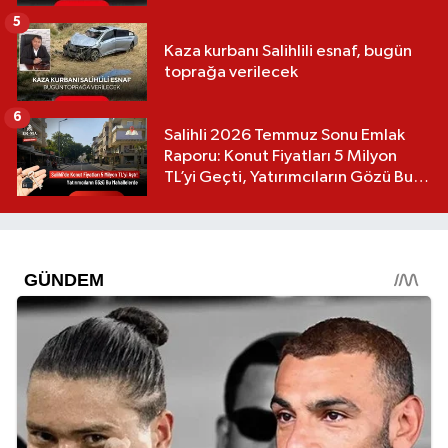
5
Kaza kurbanı Salihlili esnaf, bugün
toprağa verilecek
6
Salihli 2026 Temmuz Sonu Emlak
Raporu: Konut Fiyatları 5 Milyon
TL’yi Geçti, Yatırımcıların Gözü Bu
Mahallelerde