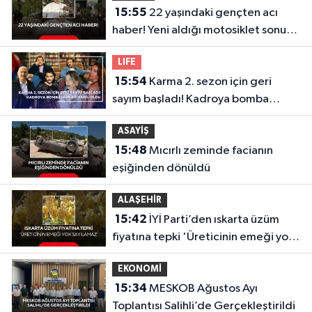
15:55
22 yaşındaki gençten acı
haber! Yeni aldığı motosiklet sonu
oldu
LIFE
15:54
Karma 2. sezon için geri
sayım başladı! Kadroya bomba
isimler dahil oldu
ASAYİŞ
15:48
Mıcırlı zeminde facianın
eşiğinden dönüldü
ALAŞEHİR
15:42
İYİ Parti’den ıskarta üzüm
fiyatına tepki 'Üreticinin emeği yok
sayılamaz'
EKONOMİ
15:34
MESKOB Ağustos Ayı
Toplantısı Salihli’de Gerçekleştirildi