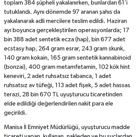
toplam 384 şüpheli yakalanırken, bunlardan 61’i
tutuklandı. Aynı dönemde 97 aranan şahıs da
yakalanarak adli mercilere teslim edildi. Haziran
ayı boyunca gerçekleştirilen operasyonlarda; 17
bin 388 adet sentetik ecza (hap), bin 677 adet
ecstasy hap, 264 gram esrar, 243 gram skunk,
140 gram kokain, 165 gram sentetik kannabinoid
(bonzai), 400 gram metamfetamin, 102 kök hint
keneviri, 2 adet ruhsatsız tabanca, 1 adet
ruhsatsız av tüfeği, 113 adet fişek, 5 adet hassas
terazi, 28 bin 670 TL uyuşturucu ticaretinden
elde edildiği değerlendirilen nakit para ele
geçirildi.
Manisa İl Emniyet Müdürlüğü, uyuşturucu madde
ticareti yapan, kullanan, nakleden ve bu suçlardan