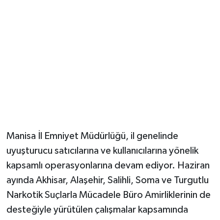
YUNUSEMRE
MANİSA'YI KEŞFET
TÜRKİYE'DE TREND HABERLER
ÖZEL HABER
Manisa İl Emniyet Müdürlüğü, il genelinde
uyuşturucu satıcılarına ve kullanıcılarına yönelik
kapsamlı operasyonlarına devam ediyor. Haziran
ayında Akhisar, Alaşehir, Salihli, Soma ve Turgutlu
Narkotik Suçlarla Mücadele Büro Amirliklerinin de
desteğiyle yürütülen çalışmalar kapsamında