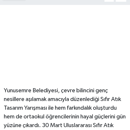
YUNUSEMRE
MANİSA'YI KEŞFET
TÜRKİYE'DE TREND HABERLER
ÖZEL HABER
Yunusemre Belediyesi, çevre bilincini genç
nesillere aşılamak amacıyla düzenlediği Sıfır Atık
Tasarım Yarışması ile hem farkındalık oluşturdu
hem de ortaokul öğrencilerinin hayal güçlerini gün
yüzüne çıkardı. 30 Mart Uluslararası Sıfır Atık