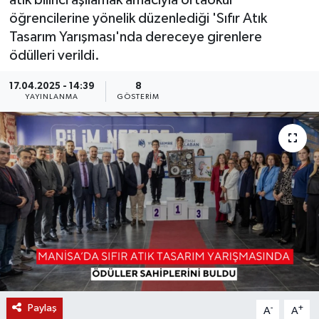
atık bilinci aşılamak amacıyla ortaokul
öğrencilerine yönelik düzenlediği 'Sıfır Atık
KÜLTÜR SANAT
SARIGÖL
KÖPRÜBAŞI
EKONOMİ
Tasarım Yarışması'nda dereceye girenlere
ödülleri verildi.
YAŞAM
SARUHANLI
KULA
EĞİTİM
17.04.2025 - 14:39
8
LIFE
SELENDİ
SALİHLİ
KÜLTÜR SANAT
YAYINLANMA
GÖSTERIM
KIRKAĞAÇ
SARIGÖL
SPOR
DEMİRCİ
SARUHANLI
YAŞAM
GÖLMARMARA
ŞEHZADELER
LIFE
GÖRDES
SELENDİ
BİLİM VE TEKNOLOJİ
KÖPRÜBAŞI
SOMA
YAZARLAR
Paylaş
-
+
A
A
SOMA
TURGUTLU
MANİSA'NIN YÖRESEL LEZZETLERİ