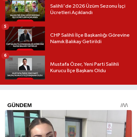
Salihli'de 2026 Üzüm Sezonu İşçi
Ücretleri Açıklandı
5
CHP Salihli İlçe Başkanlığı Görevine
Namık Balıkay Getirildi
6
Mustafa Özer, Yeni Parti Salihli
Kurucu İlçe Başkanı Oldu