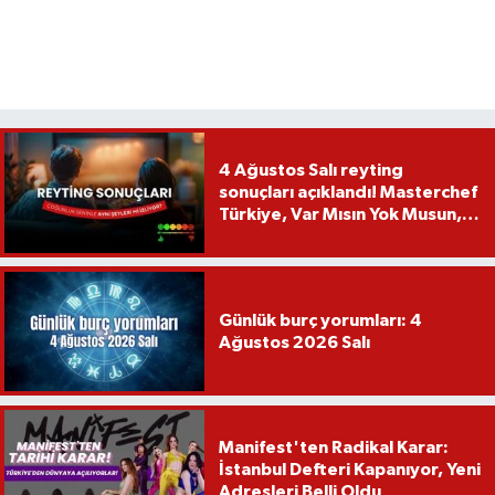
4 Ağustos Salı reyting
sonuçları açıklandı! Masterchef
Türkiye, Var Mısın Yok Musun,
Köy Düğünü, Yükselme...
Günlük burç yorumları: 4
Ağustos 2026 Salı
Manifest'ten Radikal Karar:
İstanbul Defteri Kapanıyor, Yeni
Adresleri Belli Oldu