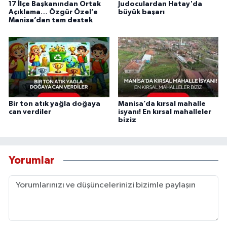
17 İlçe Başkanından Ortak
Judoculardan Hatay'da
Açıklama… Özgür Özel’e
büyük başarı
Manisa’dan tam destek
Bir ton atık yağla doğaya
Manisa’da kırsal mahalle
can verdiler
isyanı! En kırsal mahalleler
biziz
Yorumlar