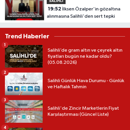
SALİHLİ
19:52
İlksen Özalper'in gözaltına
alınmasına Salihli'den sert tepki
Trend Haberler
1
Salihli’de gram altın ve çeyrek altın
fiyatları bugün ne kadar oldu?
(05.08.2026)
2
Salihli Günlük Hava Durumu - Günlük
ve Haftalık Tahmin
3
Salihli'de Zincir Marketlerin Fiyat
Karşılaştırması (Güncel Liste)
4