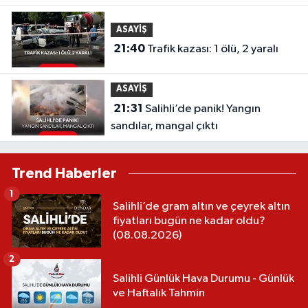
ASAYİŞ
21:40
Trafik kazası: 1 ölü, 2 yaralı
ASAYİŞ
21:31
Salihli’de panik! Yangın
sandılar, mangal çıktı
Trend Haberler
1
Salihli’de gram altın ve çeyrek altın
fiyatları bugün ne kadar oldu?
(08.08.2026)
2
Salihli Günlük Hava Durumu - Günlük
ve Haftalık Tahmin