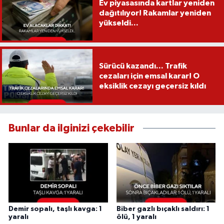
Ev piyasasında kartlar yeniden
dağıtılıyor! Rakamlar yeniden
yükseldi...
Sürücü kazandı... Trafik
cezaları için emsal karar! O
eksiklik cezayı geçersiz kıldı
Bunlar da ilginizi çekebilir
Demir sopalı, taşlı kavga: 1
Biber gazlı bıçaklı saldırı: 1
yaralı
ölü, 1 yaralı