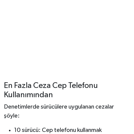
YUNUSEMRE
MANİSA'YI KEŞFET
TÜRKİYE'DE TREND HABERLER
ÖZEL HABER
En Fazla Ceza Cep Telefonu
Kullanımından
Denetimlerde sürücülere uygulanan cezalar
şöyle:
10 sürücü: Cep telefonu kullanmak