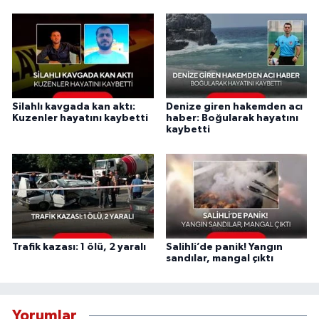
Silahlı kavgada kan aktı:
Denize giren hakemden acı
Kuzenler hayatını kaybetti
haber: Boğularak hayatını
kaybetti
Trafik kazası: 1 ölü, 2 yaralı
Salihli’de panik! Yangın
sandılar, mangal çıktı
Yorumlar