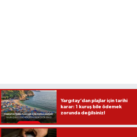
Yargıtay’dan plajlar için tarihi
karar: 1 kuruş bile ödemek
zorunda değilsiniz!