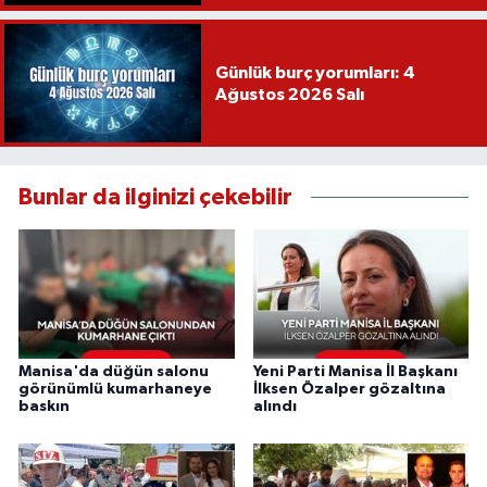
Günlük burç yorumları: 4
Ağustos 2026 Salı
Bunlar da ilginizi çekebilir
Manisa'da düğün salonu
Yeni Parti Manisa İl Başkanı
görünümlü kumarhaneye
İlksen Özalper gözaltına
baskın
alındı