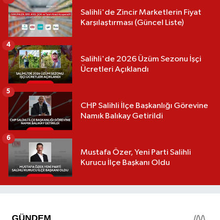
Salihli'de Zincir Marketlerin Fiyat
Karşılaştırması (Güncel Liste)
4
Salihli'de 2026 Üzüm Sezonu İşçi
Ücretleri Açıklandı
5
CHP Salihli İlçe Başkanlığı Görevine
Namık Balıkay Getirildi
6
Mustafa Özer, Yeni Parti Salihli
Kurucu İlçe Başkanı Oldu