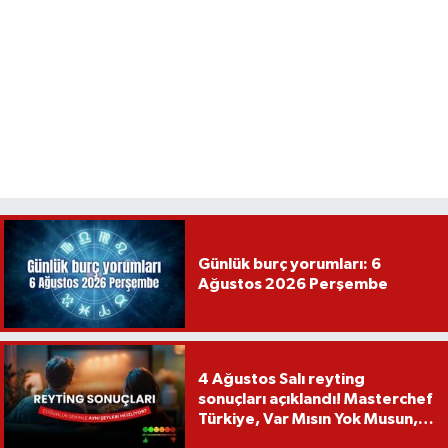
Günlük burç yorumları: 6
Ağustos 2026 Perşembe
4 Ağustos Salı reyting
sonuçları açıklandı! Masterchef
Türkiye, Var Mısın Yok Musun,
Köy Düğünü, Yükselme...