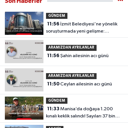
Son Haberler
GÜNDEM
11:56
İzmit Belediyesi'ne yönelik
soruşturmada yeni gelişme:
Görüntüler ortaya çıktı
ARAMIZDAN AYRILANLAR
11:56
Şahin ailesinin acı günü
ARAMIZDAN AYRILANLAR
11:50
Ceylan ailesinin acı günü
GÜNDEM
11:33
Manisa’da doğaya 1.200
kınalı keklik salındı! Sayıları 37 bin
950’ye ulaştı