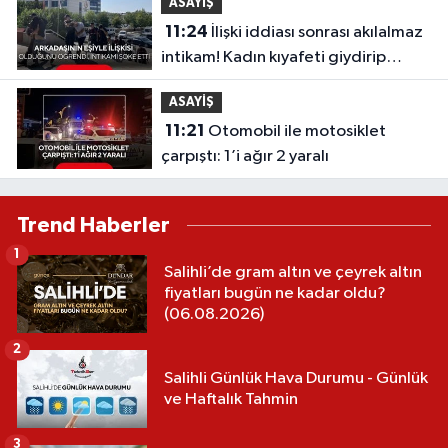
ASAYİŞ
11:24
İlişki iddiası sonrası akılalmaz
intikam! Kadın kıyafeti giydirip
kameraya aldılar, görüntüler sosyal
ASAYİŞ
medyada yayıldı...
11:21
Otomobil ile motosiklet
çarpıştı: 1’i ağır 2 yaralı
Trend Haberler
1
Salihli’de gram altın ve çeyrek altın
fiyatları bugün ne kadar oldu?
(06.08.2026)
2
Salihli Günlük Hava Durumu - Günlük
ve Haftalık Tahmin
3