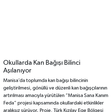
YUNUSEMRE
MANİSA'YI KEŞFET
TÜRKİYE'DE TREND HABERLER
ÖZEL HABER
Okullarda Kan Bağışı Bilinci
Aşılanıyor
Manisa’da toplumda kan bağışı bilincinin
geliştirilmesi, gönüllü ve düzenli kan bağışçılarının
artırılması amacıyla yürütülen “Manisa Sana Kanım
Feda” projesi kapsamında okullardaki etkinlikler
aralıksız sürüyor. Proje, Türk Kızılay Ege Bölgesi