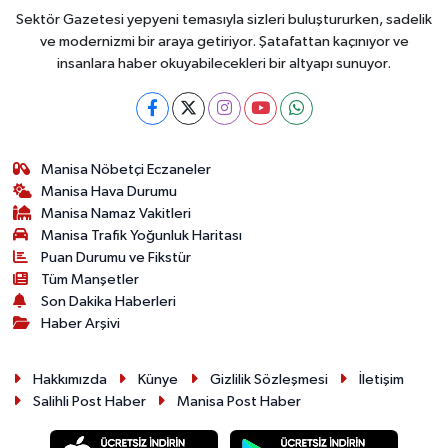
Sektör Gazetesi yepyeni temasıyla sizleri buluştururken, sadelik
ve modernizmi bir araya getiriyor. Şatafattan kaçınıyor ve
insanlara haber okuyabilecekleri bir altyapı sunuyor.
Manisa Nöbetçi Eczaneler
Manisa Hava Durumu
Manisa Namaz Vakitleri
Manisa Trafik Yoğunluk Haritası
Puan Durumu ve Fikstür
Tüm Manşetler
Son Dakika Haberleri
Haber Arşivi
Hakkımızda
Künye
Gizlilik Sözleşmesi
İletişim
Salihli Post Haber
Manisa Post Haber